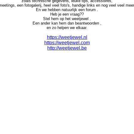
zoals technische gegevens, leuke tips, accessoires,
meetings, een fotogalerij, heel veel foto's, handige links en nog veel veel meer
En we hebben natuurlijk een forum .
Heb je een vraag??
Stel hem op het weetjewel .
Een ander kan hem dan beantwoorden ,
en zo helpen we elkaar.
https://weetjewel.nl
https://weetjewel.com
http://weetjewel.be