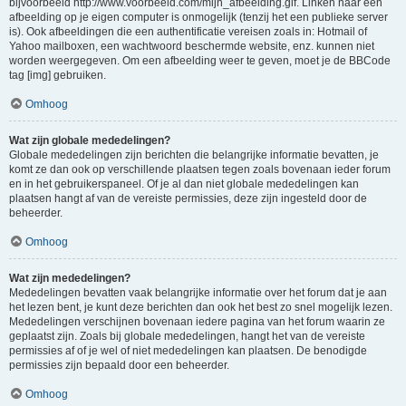
bijvoorbeeld http://www.voorbeeld.com/mijn_afbeelding.gif. Linken naar een
afbeelding op je eigen computer is onmogelijk (tenzij het een publieke server
is). Ook afbeeldingen die een authentificatie vereisen zoals in: Hotmail of
Yahoo mailboxen, een wachtwoord beschermde website, enz. kunnen niet
worden weergegeven. Om een afbeelding weer te geven, moet je de BBCode
tag [img] gebruiken.
Omhoog
Wat zijn globale mededelingen?
Globale mededelingen zijn berichten die belangrijke informatie bevatten, je
komt ze dan ook op verschillende plaatsen tegen zoals bovenaan ieder forum
en in het gebruikerspaneel. Of je al dan niet globale mededelingen kan
plaatsen hangt af van de vereiste permissies, deze zijn ingesteld door de
beheerder.
Omhoog
Wat zijn mededelingen?
Mededelingen bevatten vaak belangrijke informatie over het forum dat je aan
het lezen bent, je kunt deze berichten dan ook het best zo snel mogelijk lezen.
Mededelingen verschijnen bovenaan iedere pagina van het forum waarin ze
geplaatst zijn. Zoals bij globale mededelingen, hangt het van de vereiste
permissies af of je wel of niet mededelingen kan plaatsen. De benodigde
permissies zijn bepaald door een beheerder.
Omhoog