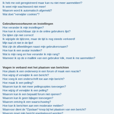
Ik heb me ooit geregistreerd maar kan nu niet meer aanmelden!?
Ik weet mijn wachtwoord niet meer!
Waarom word ik automatisch afgemeld?
Wat doet "verwijder cookies"?
Gebruikersvoorkeuren en instellingen
Hoe verander ik mijn instellingen?
Hoe kan ik onzichtbaar zijn in de online gebruikers lijst?
De tijden zijn niet correct!
Ik wijzigde de tijdzone, maar de tijd is nog steeds verkeerd!
Mijn taal zit niet in de lijst!
Wat zijn de afbeeldingen naast mijn gebruikersnaam?
Hoe kan ik een avatar instellen?
Wat is mijn rang en hoe verander ik mijn rang?
Wanneer ik op de e-maillink van een gebruiker klik, moet ik me aanmelden?
Vragen in verband met het plaatsen van berichten
Hoe plaats ik een onderwerp in een forum of maak een reactie?
Hoe wijzig of verwijder ik een bericht?
Hoe voeg ik een onderschrift toe aan mijn bericht?
Hoe maak ik een peiling?
Waarom kan ik niet meer peilingsopties toevoegen?
Hoe wijzig of verwijder ik een peiling?
Waarom kan ik een bepaald forum niet openen?
Waarom kan ik geen bijlagen toevoegen?
Waarom ontving ik een waarschuwing?
Hoe kan ik berichten aan een moderator melden?
Waarvoor dient de "Opslaan"-knop bij het plaatsen van een bericht?
Waarom moet mijn bericht goedgekeurd worden?