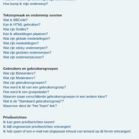
Hoe bump ik mijn onderwerp?
Tekstopmaak en onderwerp soorten
Wat is BBCode?
Kan ik HTML gebruiken?
Wat zijn Smilies?
Kan ik afbeeldingen plaatsen?
Wat zijn globale mededelingen?
Wat zijn mededelingen?
Wat zijn sticky onderwerpen?
Wat zijn gesloten onderwerpen?
Wat zijn onderwerpiconen?
Gebruikers en gebruikersgroepen
Wat zijn Beheerders?
Wat zijn Moderators?
Wat zijn gebruikersgroepen?
Hoe word ik lid van een gebruikersgroep?
Hoe word ik een groepsleider?
Waarom staan verschillende gebruikersgroepen in een andere kleur?
Wat is de "Standaard gebruikersgroep"?
Waarvoor dient de "Het Team"-link?
Privéberichten
Ik kan geen privéberichten sturen!
Ik blijf ongewenste privéberichten ontvangen!
Ik heb spam of een e-mail met ongepaste inhoud van iemand op dit forum ontvangen!