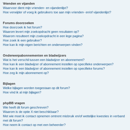
Vrienden en vijanden
Waarvoor dient mijn vrienden- en vijandenlijst?
Hoe verwijder of voeg ik gebruikers toe aan mijn vrienden- en/of vijandenlijst?
Forums doorzoeken
Hoe doorzoek ik het forum?
Waarom levert mijn zoekopdracht geen resultaten op?
Waarom resulteert mijn zoekopdracht in een lege pagina?
Hoe zoek ik een gebruiker?
Hoe kan ik mijn eigen berichten en onderwerpen vinden?
Onderwerpabonnementen en bladwijzers
Wat is het verschil tussen een bladwijzer en abonnement?
Hoe kan ik een bladwijzer of abonnement instellen op specifieke onderwerpen?
Hoe kan ik een bladwijzer of abonnement instellen op specifieke forums?
Hoe zeg ik mijn abonnement op?
Bijlagen
Welke bijlagen worden toegestaan op dit forum?
Hoe vind ik al mijn bijlagen?
phpBB vragen
Wie heeft dit forum geschreven?
Waarom is de optie X niet beschikbaar?
Met wie moet ik contact opnemen omtrent misbruik en/of wettelijke kwesties in verband
met dit forum?
Hoe neem ik contact op met een beheerder?