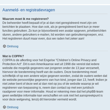
Aanmeld- en registratievragen
Waarom moet ik me registreren?
De beheerder heeft bepaalt of je al dan niet geregistreerd moet zijn om
berichten te plaatsen. Hoe dan ook, als je geregistreerd bent kun je meer
functies gebruiken. Zo kun je bijvoorbeeld een avatar opgeven, privéberichten
sturen, andere gebruikers e-mailen, lid worden van gebruikersgroepen, enz.
Het registreren duurt maar even, dus we raden het zeker aan!
Omhoog
Wat is COPPA?
COPPA is de afkorting voor het Engelse "Children’s Online Privacy and
Protection Act". Dit is een Amerikaanse wet uit 1998 die vereist dat iedere
website die mogelijk gegevens van jongeren onder de 13 jaar verzamelt,
hiervoor de toestemming heeft van de ouders. Deze toestemming moet
schriftelijk of op een andere wijze gegeven worden, zodat de ouders weten dat
de website persoonlijke gegevens van hun kind, jonger dan 13, heeft. Indien je
niet zeker bent of deze wet al dan niet op jou of de website waarop je wil
registreren van toepassing is, neem dan contact op met een juridisch
raadgever voor meer informatie. Houd er rekening mee dat het phpBB-team
geen wettelijke informatie kan verschaffen en ook niet het aanspreekpunt is
voor deze wetgeving, tenzij dit hieronder vermeld wordt.
Omhoog