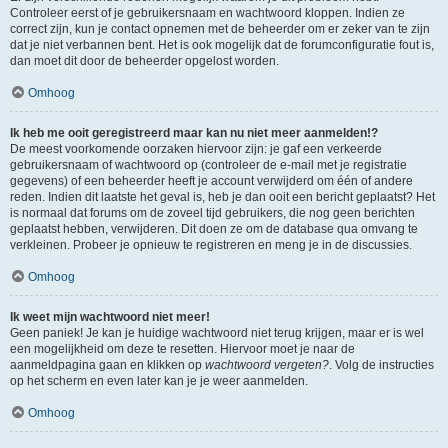
Controleer eerst of je gebruikersnaam en wachtwoord kloppen. Indien ze
correct zijn, kun je contact opnemen met de beheerder om er zeker van te zijn
dat je niet verbannen bent. Het is ook mogelijk dat de forumconfiguratie fout is,
dan moet dit door de beheerder opgelost worden.
Omhoog
Ik heb me ooit geregistreerd maar kan nu niet meer aanmelden!?
De meest voorkomende oorzaken hiervoor zijn: je gaf een verkeerde
gebruikersnaam of wachtwoord op (controleer de e-mail met je registratie
gegevens) of een beheerder heeft je account verwijderd om één of andere
reden. Indien dit laatste het geval is, heb je dan ooit een bericht geplaatst? Het
is normaal dat forums om de zoveel tijd gebruikers, die nog geen berichten
geplaatst hebben, verwijderen. Dit doen ze om de database qua omvang te
verkleinen. Probeer je opnieuw te registreren en meng je in de discussies.
Omhoog
Ik weet mijn wachtwoord niet meer!
Geen paniek! Je kan je huidige wachtwoord niet terug krijgen, maar er is wel
een mogelijkheid om deze te resetten. Hiervoor moet je naar de
aanmeldpagina gaan en klikken op
wachtwoord vergeten?
. Volg de instructies
op het scherm en even later kan je je weer aanmelden.
Omhoog