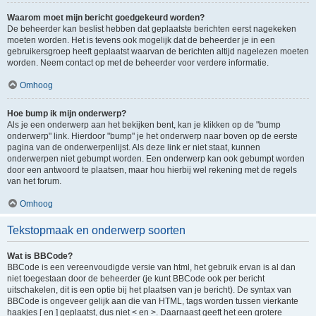
Waarom moet mijn bericht goedgekeurd worden?
De beheerder kan beslist hebben dat geplaatste berichten eerst nagekeken
moeten worden. Het is tevens ook mogelijk dat de beheerder je in een
gebruikersgroep heeft geplaatst waarvan de berichten altijd nagelezen moeten
worden. Neem contact op met de beheerder voor verdere informatie.
Omhoog
Hoe bump ik mijn onderwerp?
Als je een onderwerp aan het bekijken bent, kan je klikken op de "bump
onderwerp" link. Hierdoor "bump" je het onderwerp naar boven op de eerste
pagina van de onderwerpenlijst. Als deze link er niet staat, kunnen
onderwerpen niet gebumpt worden. Een onderwerp kan ook gebumpt worden
door een antwoord te plaatsen, maar hou hierbij wel rekening met de regels
van het forum.
Omhoog
Tekstopmaak en onderwerp soorten
Wat is BBCode?
BBCode is een vereenvoudigde versie van html, het gebruik ervan is al dan
niet toegestaan door de beheerder (je kunt BBCode ook per bericht
uitschakelen, dit is een optie bij het plaatsen van je bericht). De syntax van
BBCode is ongeveer gelijk aan die van HTML, tags worden tussen vierkante
haakjes [ en ] geplaatst, dus niet < en >. Daarnaast geeft het een grotere