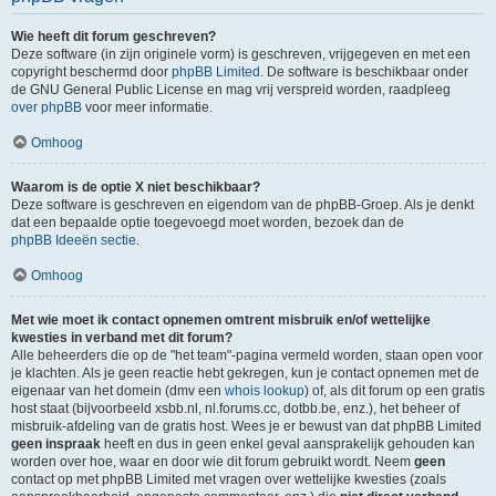
Wie heeft dit forum geschreven?
Deze software (in zijn originele vorm) is geschreven, vrijgegeven en met een
copyright beschermd door
phpBB Limited
. De software is beschikbaar onder
de GNU General Public License en mag vrij verspreid worden, raadpleeg
over phpBB
voor meer informatie.
Omhoog
Waarom is de optie X niet beschikbaar?
Deze software is geschreven en eigendom van de phpBB-Groep. Als je denkt
dat een bepaalde optie toegevoegd moet worden, bezoek dan de
phpBB Ideeën sectie
.
Omhoog
Met wie moet ik contact opnemen omtrent misbruik en/of wettelijke
kwesties in verband met dit forum?
Alle beheerders die op de "het team"-pagina vermeld worden, staan open voor
je klachten. Als je geen reactie hebt gekregen, kun je contact opnemen met de
eigenaar van het domein (dmv een
whois lookup
) of, als dit forum op een gratis
host staat (bijvoorbeeld xsbb.nl, nl.forums.cc, dotbb.be, enz.), het beheer of
misbruik-afdeling van de gratis host. Wees je er bewust van dat phpBB Limited
geen inspraak
heeft en dus in geen enkel geval aansprakelijk gehouden kan
worden over hoe, waar en door wie dit forum gebruikt wordt. Neem
geen
contact op met phpBB Limited met vragen over wettelijke kwesties (zoals