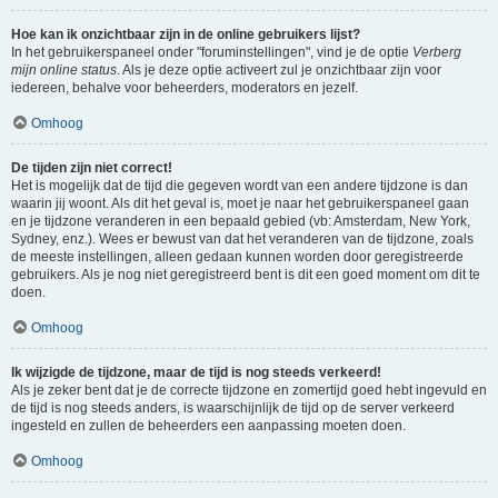
Hoe kan ik onzichtbaar zijn in de online gebruikers lijst?
In het gebruikerspaneel onder "foruminstellingen", vind je de optie
Verberg
mijn online status
. Als je deze optie activeert zul je onzichtbaar zijn voor
iedereen, behalve voor beheerders, moderators en jezelf.
Omhoog
De tijden zijn niet correct!
Het is mogelijk dat de tijd die gegeven wordt van een andere tijdzone is dan
waarin jij woont. Als dit het geval is, moet je naar het gebruikerspaneel gaan
en je tijdzone veranderen in een bepaald gebied (vb: Amsterdam, New York,
Sydney, enz.). Wees er bewust van dat het veranderen van de tijdzone, zoals
de meeste instellingen, alleen gedaan kunnen worden door geregistreerde
gebruikers. Als je nog niet geregistreerd bent is dit een goed moment om dit te
doen.
Omhoog
Ik wijzigde de tijdzone, maar de tijd is nog steeds verkeerd!
Als je zeker bent dat je de correcte tijdzone en zomertijd goed hebt ingevuld en
de tijd is nog steeds anders, is waarschijnlijk de tijd op de server verkeerd
ingesteld en zullen de beheerders een aanpassing moeten doen.
Omhoog