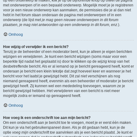
op een onderwerp te maken, klik je op de bijhorende knop op ofwel de pagina
met onderwerpen of in een bepaald onderwerp. Mogelijk moet je je registreren
voor je een nieuw onderwerp kan aanmaken, de permissies die je al dan niet
hebt in het forum staan onderaan de pagina met onderwerpen of in een
onderwerp (de lijst met
je mag geen nieuwe onderwerpen in dit forum
plaatsen, je mag niet antwoorden op een onderwerp in dit forum, enz.
).
Omhoog
Hoe wijzig of verwijder ik een bericht?
Tenzij je de beheerder of een moderator bent, kun je alleen je eigen berichten
wijzigen en verwijderen. Je kunt een bericht wijzigen (soms maar voor een
beperkte tijd nadat het geplaatst is) door te klikken op de
wijzig
knop van het
desbetreffende bericht. Als er al iemand op je bericht gereageerd heeft, komt er
onderaan je bericht een klein tekstje dat zegt hoeveel keer en wanneer je het
bericht voor het laatst je gewijzigd hebt. Dit zal niet verschijnen als nog
niemand gereageerd heeft, evenmin als een beheerder of moderator je bericht
gewijzigd heeft. Zij kunnen wel een mededeling toevoegen, waarom ze je
bericht gewijzigd hebben. Het verwijderen van een bericht is niet meer
mogelijk zodra er iemand op gereageerd heeft.
Omhoog
Hoe voeg ik een onderschrift toe aan mijn bericht?
Om een onderschrift aan je bericht toe te voegen, moet je er eerst één maken.
Dit kun je via het gebruikerspaneel doen. Als je dit gedaan hebt, kun je de
optie
voeg mijn onderschrift toe
aanvinken als je een bericht plaatst. Je kunt er