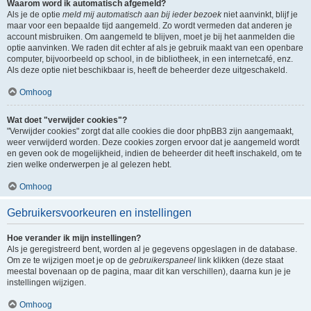
Waarom word ik automatisch afgemeld?
Als je de optie
meld mij automatisch aan bij ieder bezoek
niet aanvinkt, blijf je
maar voor een bepaalde tijd aangemeld. Zo wordt vermeden dat anderen je
account misbruiken. Om aangemeld te blijven, moet je bij het aanmelden die
optie aanvinken. We raden dit echter af als je gebruik maakt van een openbare
computer, bijvoorbeeld op school, in de bibliotheek, in een internetcafé, enz.
Als deze optie niet beschikbaar is, heeft de beheerder deze uitgeschakeld.
Omhoog
Wat doet "verwijder cookies"?
"Verwijder cookies" zorgt dat alle cookies die door phpBB3 zijn aangemaakt,
weer verwijderd worden. Deze cookies zorgen ervoor dat je aangemeld wordt
en geven ook de mogelijkheid, indien de beheerder dit heeft inschakeld, om te
zien welke onderwerpen je al gelezen hebt.
Omhoog
Gebruikersvoorkeuren en instellingen
Hoe verander ik mijn instellingen?
Als je geregistreerd bent, worden al je gegevens opgeslagen in de database.
Om ze te wijzigen moet je op de
gebruikerspaneel
link klikken (deze staat
meestal bovenaan op de pagina, maar dit kan verschillen), daarna kun je je
instellingen wijzigen.
Omhoog