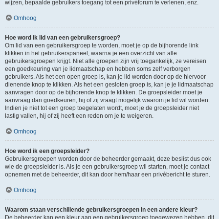
wijzen, bepaalde gebruikers toegang tot een privéforum te verlenen, enz.
Omhoog
Hoe word ik lid van een gebruikersgroep?
Om lid van een gebruikersgroep te worden, moet je op de bijhorende link
klikken in het gebruikerspaneel, waarna je een overzicht van alle
gebruikersgroepen krijgt. Niet alle groepen zijn vrij toegankelijk, ze vereisen
een goedkeuring van je lidmaatschap en hebben soms zelf verborgen
gebruikers. Als het een open groep is, kan je lid worden door op de hiervoor
dienende knop te klikken. Als het een gesloten groep is, kan je je lidmaatschap
aanvragen door op de bijhorende knop te klikken. De groepsleider moet je
aanvraag dan goedkeuren, hij of zij vraagt mogelijk waarom je lid wil worden.
Indien je niet tot een groep toegelaten wordt, moet je de groepsleider niet
lastig vallen, hij of zij heeft een reden om je te weigeren.
Omhoog
Hoe word ik een groepsleider?
Gebruikersgroepen worden door de beheerder gemaakt, deze beslist dus ook
wie de groepsleider is. Als je een gebruikersgroep wil starten, moet je contact
opnemen met de beheerder, dit kan door hem/haar een privébericht te sturen.
Omhoog
Waarom staan verschillende gebruikersgroepen in een andere kleur?
De beheerder kan een kleur aan een gebruikersgroep toegewezen hebben, dit