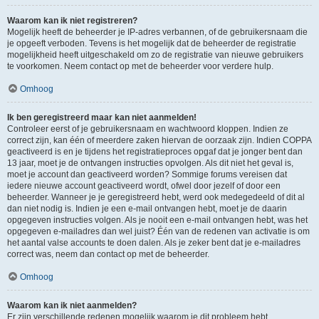
Waarom kan ik niet registreren?
Mogelijk heeft de beheerder je IP-adres verbannen, of de gebruikersnaam die
je opgeeft verboden. Tevens is het mogelijk dat de beheerder de registratie
mogelijkheid heeft uitgeschakeld om zo de registratie van nieuwe gebruikers
te voorkomen. Neem contact op met de beheerder voor verdere hulp.
Omhoog
Ik ben geregistreerd maar kan niet aanmelden!
Controleer eerst of je gebruikersnaam en wachtwoord kloppen. Indien ze
correct zijn, kan één of meerdere zaken hiervan de oorzaak zijn. Indien COPPA
geactiveerd is en je tijdens het registratieproces opgaf dat je jonger bent dan
13 jaar, moet je de ontvangen instructies opvolgen. Als dit niet het geval is,
moet je account dan geactiveerd worden? Sommige forums vereisen dat
iedere nieuwe account geactiveerd wordt, ofwel door jezelf of door een
beheerder. Wanneer je je geregistreerd hebt, werd ook medegedeeld of dit al
dan niet nodig is. Indien je een e-mail ontvangen hebt, moet je de daarin
opgegeven instructies volgen. Als je nooit een e-mail ontvangen hebt, was het
opgegeven e-mailadres dan wel juist? Één van de redenen van activatie is om
het aantal valse accounts te doen dalen. Als je zeker bent dat je e-mailadres
correct was, neem dan contact op met de beheerder.
Omhoog
Waarom kan ik niet aanmelden?
Er zijn verschillende redenen mogelijk waarom je dit probleem hebt.