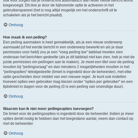
ook voor zorgen dat je onderschrift automatisch aan ieder nieuw bericht wordt
toegevoegd. Dit doe je door de bijhorende optie te activeren in het
gebruikerspaneel (het is nog altijd mogelijk om het onderschrift uit te
schakelen als je het bericht plaatst).
Omhoog
Hoe maak ik een peiling?
Een peiling aanmaken is heel gemakkelijk, als je een nieuw onderwerp
aanmaakt (of het eerste bericht in een onderwerp bewerkt en als je daar
permissies voor hebt) zou je een "voeg peiling toe" tabblad moeten zien
onderaan het berichten-gedeelte (als je dit tabblad niet kan zien, heb je niet de
juiste permissies om peilingen aan te maken). Je moet een titel voor de peiling
invullen bij "peilingsvraag" en dan minstens 2 mogelijkheden invullen in het
"peilingopties"-tekstgedeelte (limiet is ingesteld door de beheerder), met elke
optie gescheiden door middel van een nieuwe regel. Je kunt ook instellen
hoeveel opties een gebruiker mag kiezen onder "opties per gebruiker" en een
tijdslimiet in dagen voor de peiling (0 is een peiling van oneindige duur).
Omhoog
Waarom kan ik niet meer peilingsopties toevoegen?
De limiet voor de peilingsopties is ingesteld door de beheerder. Indien je meer
opties denkt nodig te hebben dan het toegestane aantal, neem dan contact op
met de beheerder.
Omhoog