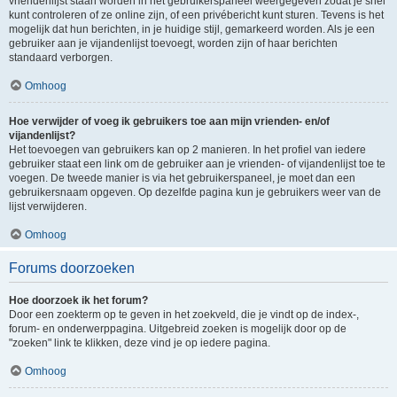
vriendenlijst staan worden in het gebruikerspaneel weergegeven zodat je snel
kunt controleren of ze online zijn, of een privébericht kunt sturen. Tevens is het
mogelijk dat hun berichten, in je huidige stijl, gemarkeerd worden. Als je een
gebruiker aan je vijandenlijst toevoegt, worden zijn of haar berichten
standaard verborgen.
Omhoog
Hoe verwijder of voeg ik gebruikers toe aan mijn vrienden- en/of
vijandenlijst?
Het toevoegen van gebruikers kan op 2 manieren. In het profiel van iedere
gebruiker staat een link om de gebruiker aan je vrienden- of vijandenlijst toe te
voegen. De tweede manier is via het gebruikerspaneel, je moet dan een
gebruikersnaam opgeven. Op dezelfde pagina kun je gebruikers weer van de
lijst verwijderen.
Omhoog
Forums doorzoeken
Hoe doorzoek ik het forum?
Door een zoekterm op te geven in het zoekveld, die je vindt op de index-,
forum- en onderwerppagina. Uitgebreid zoeken is mogelijk door op de
"zoeken" link te klikken, deze vind je op iedere pagina.
Omhoog