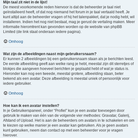
Mijn taal zit niet in de lijst!
De meest voorkomende reden hiervoor is dat de beheerder je taal niet
geïnstalleerd heeft, of dat nog niemand het forum in je taal vertaald heeft. Je
kunt altijd aan de beheerder vragen of hij het talenpakket, dat je nodig hebt, wil
installeren. Indien het nog niet bestaat, mag je gerust de vertaling maken. Meer
informatie hieromtrent kan gevonden worden op de website van phpBB
Limited (de link staat onderaan iedere pagina).
Omhoog
Wat zijn de afbeeldingen naast mijn gebruikersnaam?
Er kunnen 2 afbeeldingen bij een gebruikersnaam staan als je berichten leest.
De eerste afbeelding geeft aan welke rang je hebt, meestal zijn dit sterretjes of
blokjes die aangeven hoeveel berichten je geplaatst hebt of wat je status is.
Hieronder kan nog een tweede, meestal grotere, afbeelding staan, beter
bekend als een avatar. Deze afbeelding is meestal uniek of persoonlijk voor
iedere gebruiker.
Omhoog
Hoe kan ik een avatar instellen?
In je Gebruikerspaneel, onder “Profiel” kun je een avatar toevoegen door
gebruik te maken van één van de volgende vier methodes: Gravatar, Galerij,
Afstand of Upload. Het is aan de beheerders om avatars in te schakelen en om
te kiezen op welke manier je een avatar kan gebruiken. Als je geen avatars
kunt gebruiken, neem dan contact op met een beheerder voor je vragen
hierover.