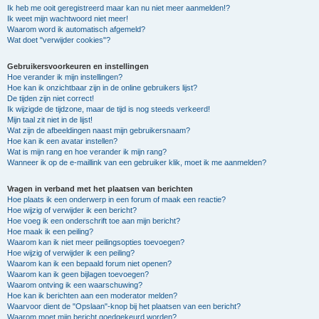
Ik heb me ooit geregistreerd maar kan nu niet meer aanmelden!?
Ik weet mijn wachtwoord niet meer!
Waarom word ik automatisch afgemeld?
Wat doet "verwijder cookies"?
Gebruikersvoorkeuren en instellingen
Hoe verander ik mijn instellingen?
Hoe kan ik onzichtbaar zijn in de online gebruikers lijst?
De tijden zijn niet correct!
Ik wijzigde de tijdzone, maar de tijd is nog steeds verkeerd!
Mijn taal zit niet in de lijst!
Wat zijn de afbeeldingen naast mijn gebruikersnaam?
Hoe kan ik een avatar instellen?
Wat is mijn rang en hoe verander ik mijn rang?
Wanneer ik op de e-maillink van een gebruiker klik, moet ik me aanmelden?
Vragen in verband met het plaatsen van berichten
Hoe plaats ik een onderwerp in een forum of maak een reactie?
Hoe wijzig of verwijder ik een bericht?
Hoe voeg ik een onderschrift toe aan mijn bericht?
Hoe maak ik een peiling?
Waarom kan ik niet meer peilingsopties toevoegen?
Hoe wijzig of verwijder ik een peiling?
Waarom kan ik een bepaald forum niet openen?
Waarom kan ik geen bijlagen toevoegen?
Waarom ontving ik een waarschuwing?
Hoe kan ik berichten aan een moderator melden?
Waarvoor dient de "Opslaan"-knop bij het plaatsen van een bericht?
Waarom moet mijn bericht goedgekeurd worden?