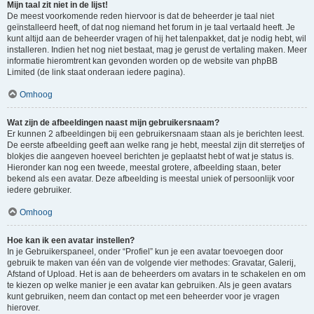
Mijn taal zit niet in de lijst!
De meest voorkomende reden hiervoor is dat de beheerder je taal niet
geïnstalleerd heeft, of dat nog niemand het forum in je taal vertaald heeft. Je
kunt altijd aan de beheerder vragen of hij het talenpakket, dat je nodig hebt, wil
installeren. Indien het nog niet bestaat, mag je gerust de vertaling maken. Meer
informatie hieromtrent kan gevonden worden op de website van phpBB
Limited (de link staat onderaan iedere pagina).
Omhoog
Wat zijn de afbeeldingen naast mijn gebruikersnaam?
Er kunnen 2 afbeeldingen bij een gebruikersnaam staan als je berichten leest.
De eerste afbeelding geeft aan welke rang je hebt, meestal zijn dit sterretjes of
blokjes die aangeven hoeveel berichten je geplaatst hebt of wat je status is.
Hieronder kan nog een tweede, meestal grotere, afbeelding staan, beter
bekend als een avatar. Deze afbeelding is meestal uniek of persoonlijk voor
iedere gebruiker.
Omhoog
Hoe kan ik een avatar instellen?
In je Gebruikerspaneel, onder “Profiel” kun je een avatar toevoegen door
gebruik te maken van één van de volgende vier methodes: Gravatar, Galerij,
Afstand of Upload. Het is aan de beheerders om avatars in te schakelen en om
te kiezen op welke manier je een avatar kan gebruiken. Als je geen avatars
kunt gebruiken, neem dan contact op met een beheerder voor je vragen
hierover.