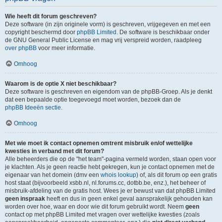
Wie heeft dit forum geschreven?
Deze software (in zijn originele vorm) is geschreven, vrijgegeven en met een
copyright beschermd door
phpBB Limited
. De software is beschikbaar onder
de GNU General Public License en mag vrij verspreid worden, raadpleeg
over phpBB
voor meer informatie.
Omhoog
Waarom is de optie X niet beschikbaar?
Deze software is geschreven en eigendom van de phpBB-Groep. Als je denkt
dat een bepaalde optie toegevoegd moet worden, bezoek dan de
phpBB Ideeën sectie
.
Omhoog
Met wie moet ik contact opnemen omtrent misbruik en/of wettelijke
kwesties in verband met dit forum?
Alle beheerders die op de "het team"-pagina vermeld worden, staan open voor
je klachten. Als je geen reactie hebt gekregen, kun je contact opnemen met de
eigenaar van het domein (dmv een
whois lookup
) of, als dit forum op een gratis
host staat (bijvoorbeeld xsbb.nl, nl.forums.cc, dotbb.be, enz.), het beheer of
misbruik-afdeling van de gratis host. Wees je er bewust van dat phpBB Limited
geen inspraak
heeft en dus in geen enkel geval aansprakelijk gehouden kan
worden over hoe, waar en door wie dit forum gebruikt wordt. Neem
geen
contact op met phpBB Limited met vragen over wettelijke kwesties (zoals