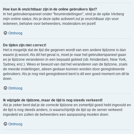
Hoe kan ik onzichtbaar zijn in de online gebruikers lijst?
In het gebruikerspaneel onder "foruminstellingen", vind je de optie
Verberg
mijn online status
. Als je deze optie activeert zul je onzichtbaar zijn voor
iedereen, behalve voor beheerders, moderators en jezelf.
Omhoog
De tijden zijn niet correct!
Het is mogelijk dat de tijd die gegeven wordt van een andere tijdzone is dan
waarin jij woont. Als dit het geval is, moet je naar het gebruikerspaneel gaan
en je tijdzone veranderen in een bepaald gebied (vb: Amsterdam, New York,
Sydney, enz.). Wees er bewust van dat het veranderen van de tijdzone, zoals
de meeste instellingen, alleen gedaan kunnen worden door geregistreerde
gebruikers. Als je nog niet geregistreerd bent is dit een goed moment om dit te
doen.
Omhoog
Ik wijzigde de tijdzone, maar de tijd is nog steeds verkeerd!
Als je zeker bent dat je de correcte tijdzone en zomertijd goed hebt ingevuld en
de tijd is nog steeds anders, is waarschijnlijk de tijd op de server verkeerd
ingesteld en zullen de beheerders een aanpassing moeten doen.
Omhoog