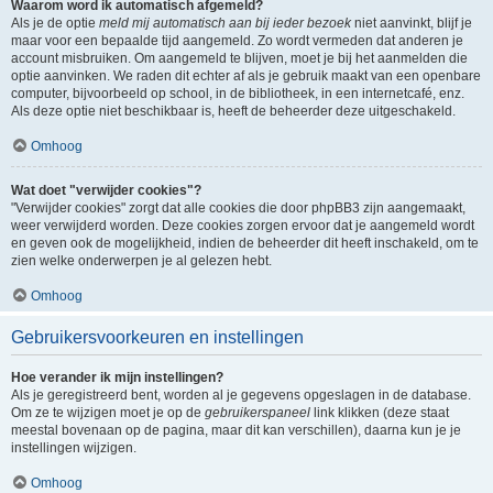
Waarom word ik automatisch afgemeld?
Als je de optie
meld mij automatisch aan bij ieder bezoek
niet aanvinkt, blijf je
maar voor een bepaalde tijd aangemeld. Zo wordt vermeden dat anderen je
account misbruiken. Om aangemeld te blijven, moet je bij het aanmelden die
optie aanvinken. We raden dit echter af als je gebruik maakt van een openbare
computer, bijvoorbeeld op school, in de bibliotheek, in een internetcafé, enz.
Als deze optie niet beschikbaar is, heeft de beheerder deze uitgeschakeld.
Omhoog
Wat doet "verwijder cookies"?
"Verwijder cookies" zorgt dat alle cookies die door phpBB3 zijn aangemaakt,
weer verwijderd worden. Deze cookies zorgen ervoor dat je aangemeld wordt
en geven ook de mogelijkheid, indien de beheerder dit heeft inschakeld, om te
zien welke onderwerpen je al gelezen hebt.
Omhoog
Gebruikersvoorkeuren en instellingen
Hoe verander ik mijn instellingen?
Als je geregistreerd bent, worden al je gegevens opgeslagen in de database.
Om ze te wijzigen moet je op de
gebruikerspaneel
link klikken (deze staat
meestal bovenaan op de pagina, maar dit kan verschillen), daarna kun je je
instellingen wijzigen.
Omhoog