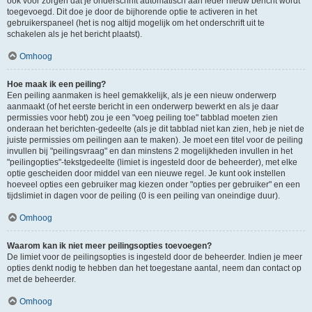
ook voor zorgen dat je onderschrift automatisch aan ieder nieuw bericht wordt
toegevoegd. Dit doe je door de bijhorende optie te activeren in het
gebruikerspaneel (het is nog altijd mogelijk om het onderschrift uit te
schakelen als je het bericht plaatst).
Omhoog
Hoe maak ik een peiling?
Een peiling aanmaken is heel gemakkelijk, als je een nieuw onderwerp
aanmaakt (of het eerste bericht in een onderwerp bewerkt en als je daar
permissies voor hebt) zou je een "voeg peiling toe" tabblad moeten zien
onderaan het berichten-gedeelte (als je dit tabblad niet kan zien, heb je niet de
juiste permissies om peilingen aan te maken). Je moet een titel voor de peiling
invullen bij "peilingsvraag" en dan minstens 2 mogelijkheden invullen in het
"peilingopties"-tekstgedeelte (limiet is ingesteld door de beheerder), met elke
optie gescheiden door middel van een nieuwe regel. Je kunt ook instellen
hoeveel opties een gebruiker mag kiezen onder "opties per gebruiker" en een
tijdslimiet in dagen voor de peiling (0 is een peiling van oneindige duur).
Omhoog
Waarom kan ik niet meer peilingsopties toevoegen?
De limiet voor de peilingsopties is ingesteld door de beheerder. Indien je meer
opties denkt nodig te hebben dan het toegestane aantal, neem dan contact op
met de beheerder.
Omhoog