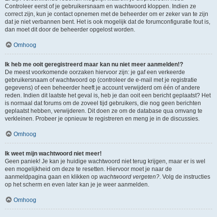
Controleer eerst of je gebruikersnaam en wachtwoord kloppen. Indien ze
correct zijn, kun je contact opnemen met de beheerder om er zeker van te zijn
dat je niet verbannen bent. Het is ook mogelijk dat de forumconfiguratie fout is,
dan moet dit door de beheerder opgelost worden.
Omhoog
Ik heb me ooit geregistreerd maar kan nu niet meer aanmelden!?
De meest voorkomende oorzaken hiervoor zijn: je gaf een verkeerde
gebruikersnaam of wachtwoord op (controleer de e-mail met je registratie
gegevens) of een beheerder heeft je account verwijderd om één of andere
reden. Indien dit laatste het geval is, heb je dan ooit een bericht geplaatst? Het
is normaal dat forums om de zoveel tijd gebruikers, die nog geen berichten
geplaatst hebben, verwijderen. Dit doen ze om de database qua omvang te
verkleinen. Probeer je opnieuw te registreren en meng je in de discussies.
Omhoog
Ik weet mijn wachtwoord niet meer!
Geen paniek! Je kan je huidige wachtwoord niet terug krijgen, maar er is wel
een mogelijkheid om deze te resetten. Hiervoor moet je naar de
aanmeldpagina gaan en klikken op
wachtwoord vergeten?
. Volg de instructies
op het scherm en even later kan je je weer aanmelden.
Omhoog