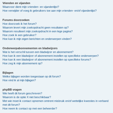
Vrienden en vijanden
Waarvoor dient mijn vrienden- en vijandenlijst?
Hoe verwijder of voeg ik gebruikers toe aan mijn vrienden- en/of vijandenlijst?
Forums doorzoeken
Hoe doorzoek ik het forum?
Waarom levert mijn zoekopdracht geen resultaten op?
Waarom resulteert mijn zoekopdracht in een lege pagina?
Hoe zoek ik een gebruiker?
Hoe kan ik mijn eigen berichten en onderwerpen vinden?
Onderwerpabonnementen en bladwijzers
Wat is het verschil tussen een bladwijzer en abonnement?
Hoe kan ik een bladwijzer of abonnement instellen op specifieke onderwerpen?
Hoe kan ik een bladwijzer of abonnement instellen op specifieke forums?
Hoe zeg ik mijn abonnement op?
Bijlagen
Welke bijlagen worden toegestaan op dit forum?
Hoe vind ik al mijn bijlagen?
phpBB vragen
Wie heeft dit forum geschreven?
Waarom is de optie X niet beschikbaar?
Met wie moet ik contact opnemen omtrent misbruik en/of wettelijke kwesties in verband
met dit forum?
Hoe neem ik contact op met een beheerder?