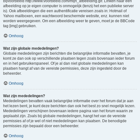
bijvoorbeeld http://www.voorbeeld.com/mijn_afbeelding.gif. Linken naar een
afbeelding op je eigen computer is onmogelijk (tenzij het een publieke server
is). Ook afbeeldingen die een authentificatie vereisen zoals in: Hotmail of
Yahoo mailboxen, een wachtwoord beschermde website, enz. kunnen niet
worden weergegeven. Om een afbeelding weer te geven, moet je de BBCode
tag [img] gebruiken.
Omhoog
Wat zijn globale mededelingen?
Globale mededelingen zijn berichten die belangrijke informatie bevatten, je
komt ze dan ook op verschillende plaatsen tegen zoals bovenaan ieder forum
en in het gebruikerspaneel. Of je al dan niet globale mededelingen kan
plaatsen hangt af van de vereiste permissies, deze zijn ingesteld door de
beheerder.
Omhoog
Wat zijn mededelingen?
Mededelingen bevatten vaak belangrijke informatie over het forum dat je aan
het lezen bent, je kunt deze berichten dan ook het best zo snel mogelijk lezen.
Mededelingen verschijnen bovenaan iedere pagina van het forum waarin ze
geplaatst zijn. Zoals bij globale mededelingen, hangt het van de vereiste
permissies af of je wel of niet mededelingen kan plaatsen. De benodigde
permissies zijn bepaald door een beheerder.
Omhoog