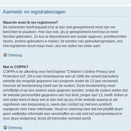
Aanmeld- en registratievragen
Waarom moet ik me registreren?
De beheerder heeft bepaalt of je al dan niet geregistreerd moet zijn om
berichten te plaatsen. Hoe dan ook, als je geregistreerd bent kun je meer
functies gebruiken. Zo kun je bijvoorbeeld een avatar opgeven, privéberichten
sturen, andere gebruikers e-mailen, lid worden van gebruikersgroepen, enz.
Het registreren duurt maar even, dus we raden het zeker aan!
Omhoog
Wat is COPPA?
COPPA is de afkorting voor het Engelse "Children’s Online Privacy and
Protection Act". Dit is een Amerikaanse wet uit 1998 die vereist dat iedere
website die mogelijk gegevens van jongeren onder de 13 jaar verzamelt,
hiervoor de toestemming heeft van de ouders. Deze toestemming moet
schriftelijk of op een andere wijze gegeven worden, zodat de ouders weten dat
de website persoonlijke gegevens van hun kind, jonger dan 13, heeft. Indien je
niet zeker bent of deze wet al dan niet op jou of de website waarop je wil
registreren van toepassing is, neem dan contact op met een juridisch
raadgever voor meer informatie. Houd er rekening mee dat het phpBB-team
geen wettelijke informatie kan verschaffen en ook niet het aanspreekpunt is
voor deze wetgeving, tenzij dit hieronder vermeld wordt.
Omhoog