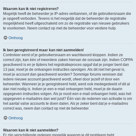
Waarom kan ik niet registreren?
Mogelijk heeft de beheerder je IP-adres verbannen, of de gebruikersnaam die
je opgeeft verboden. Tevens is het mogelijk dat de beheerder de registratie
mogelijkheid heeft uitgeschakeld om zo de registratie van nieuwe gebruikers
te voorkomen. Neem contact op met de beheerder voor verdere hulp.
Omhoog
Ik ben geregistreerd maar kan niet aanmelden!
Controleer eerst of je gebruikersnaam en wachtwoord kloppen. Indien ze
correct zijn, kan één of meerdere zaken hiervan de oorzaak zijn. Indien COPPA
geactiveerd is en je tijdens het registratieproces opgaf dat je jonger bent dan
13 jaar, moet je de ontvangen instructies opvolgen. Als dit niet het geval is,
moet je account dan geactiveerd worden? Sommige forums vereisen dat
iedere nieuwe account geactiveerd wordt, ofwel door jezelf of door een
beheerder. Wanneer je je geregistreerd hebt, werd ook medegedeeld of dit al
dan niet nodig is. Indien je een e-mail ontvangen hebt, moet je de daarin
opgegeven instructies volgen. Als je nooit een e-mail ontvangen hebt, was het
opgegeven e-mailadres dan wel juist? Één van de redenen van activatie is om
het aantal valse accounts te doen dalen. Als je zeker bent dat je e-mailadres
correct was, neem dan contact op met de beheerder.
Omhoog
Waarom kan ik niet aanmelden?
Er zijn verschillende redenen mogelijk waarom je dit probleem hebt.