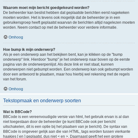
Waarom moet mijn bericht goedgekeurd worden?
De beheerder kan beslist hebben dat geplaatste berichten eerst nagekeken
moeten worden. Het is tevens ook mogelijk dat de beheerder je in een
gebruikersgroep heeft geplaatst waarvan de berichten altijd nagelezen moeten
worden. Neem contact op met de beheerder voor verdere informatie.
Omhoog
Hoe bump ik mijn onderwerp?
Als je een onderwerp aan het bekijken bent, kan je klikken op de "bump
onderwerp" link. Hierdoor "bump" je het onderwerp naar boven op de eerste
pagina van de onderwerpenlijst. Als deze link er niet staat, kunnen
onderwerpen niet gebumpt worden. Een onderwerp kan ook gebumpt worden
door een antwoord te plaatsen, maar hou hierbij wel rekening met de regels
van het forum.
Omhoog
Tekstopmaak en onderwerp soorten
Wat is BBCode?
BBCode is een vereenvoudigde versie van html, het gebruik ervan is al dan
niet toegestaan door de beheerder (je kunt BBCode ook per bericht
uitschakelen, dit is een optie bij het plaatsen van je bericht). De syntax van
BBCode is ongeveer gelijk aan die van HTML, tags worden tussen vierkante
haakjes [ en ] geplaatst, dus niet < en >. Daarnaast geeft het een grotere