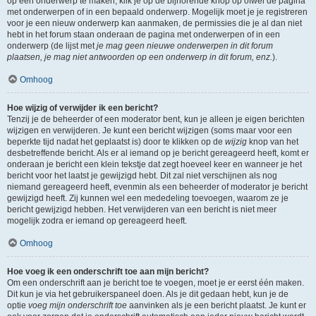
op een onderwerp te maken, klik je op de bijhorende knop op ofwel de pagina
met onderwerpen of in een bepaald onderwerp. Mogelijk moet je je registreren
voor je een nieuw onderwerp kan aanmaken, de permissies die je al dan niet
hebt in het forum staan onderaan de pagina met onderwerpen of in een
onderwerp (de lijst met
je mag geen nieuwe onderwerpen in dit forum
plaatsen, je mag niet antwoorden op een onderwerp in dit forum, enz.
).
Omhoog
Hoe wijzig of verwijder ik een bericht?
Tenzij je de beheerder of een moderator bent, kun je alleen je eigen berichten
wijzigen en verwijderen. Je kunt een bericht wijzigen (soms maar voor een
beperkte tijd nadat het geplaatst is) door te klikken op de
wijzig
knop van het
desbetreffende bericht. Als er al iemand op je bericht gereageerd heeft, komt er
onderaan je bericht een klein tekstje dat zegt hoeveel keer en wanneer je het
bericht voor het laatst je gewijzigd hebt. Dit zal niet verschijnen als nog
niemand gereageerd heeft, evenmin als een beheerder of moderator je bericht
gewijzigd heeft. Zij kunnen wel een mededeling toevoegen, waarom ze je
bericht gewijzigd hebben. Het verwijderen van een bericht is niet meer
mogelijk zodra er iemand op gereageerd heeft.
Omhoog
Hoe voeg ik een onderschrift toe aan mijn bericht?
Om een onderschrift aan je bericht toe te voegen, moet je er eerst één maken.
Dit kun je via het gebruikerspaneel doen. Als je dit gedaan hebt, kun je de
optie
voeg mijn onderschrift toe
aanvinken als je een bericht plaatst. Je kunt er