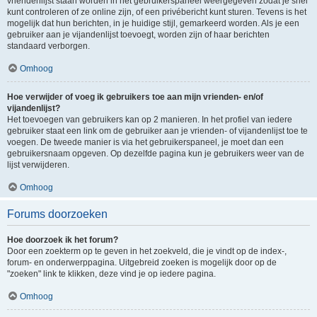
vriendenlijst staan worden in het gebruikerspaneel weergegeven zodat je snel
kunt controleren of ze online zijn, of een privébericht kunt sturen. Tevens is het
mogelijk dat hun berichten, in je huidige stijl, gemarkeerd worden. Als je een
gebruiker aan je vijandenlijst toevoegt, worden zijn of haar berichten
standaard verborgen.
Omhoog
Hoe verwijder of voeg ik gebruikers toe aan mijn vrienden- en/of
vijandenlijst?
Het toevoegen van gebruikers kan op 2 manieren. In het profiel van iedere
gebruiker staat een link om de gebruiker aan je vrienden- of vijandenlijst toe te
voegen. De tweede manier is via het gebruikerspaneel, je moet dan een
gebruikersnaam opgeven. Op dezelfde pagina kun je gebruikers weer van de
lijst verwijderen.
Omhoog
Forums doorzoeken
Hoe doorzoek ik het forum?
Door een zoekterm op te geven in het zoekveld, die je vindt op de index-,
forum- en onderwerppagina. Uitgebreid zoeken is mogelijk door op de
"zoeken" link te klikken, deze vind je op iedere pagina.
Omhoog