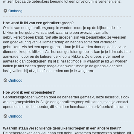
wijzen, bepaalde gebruikers toegang tot een privéforum te verlenen, enz.
Omhoog
Hoe word ik lid van een gebruikersgroep?
Om lid van een gebruikersgroep te worden, moet je op de bijhorende link
klikken in het gebruikerspaneel, waarna je een overzicht van alle
gebruikersgroepen krijgt. Niet alle groepen zijn vrij toegankelijk, ze vereisen
een goedkeuring van je lidmaatschap en hebben soms zelf verborgen
gebruikers. Als het een open groep is, kan je lid worden door op de hiervoor
dienende knop te klikken. Als het een gesloten groep is, kan je je lidmaatschap
aanvragen door op de bijhorende knop te klikken. De groepsleider moet je
aanvraag dan goedkeuren, hij of zij vraagt mogelijk waarom je lid wil worden.
Indien je niet tot een groep toegelaten wordt, moet je de groepsleider niet
lastig vallen, hij of zij heeft een reden om je te weigeren.
Omhoog
Hoe word ik een groepsleider?
Gebruikersgroepen worden door de beheerder gemaakt, deze beslist dus ook
wie de groepsleider is. Als je een gebruikersgroep wil starten, moet je contact
opnemen met de beheerder, dit kan door hem/haar een privébericht te sturen.
Omhoog
Waarom staan verschillende gebruikersgroepen in een andere kleur?
De beheerder kan een kleur aan een gebruikersgroep toegewezen hebben, dit