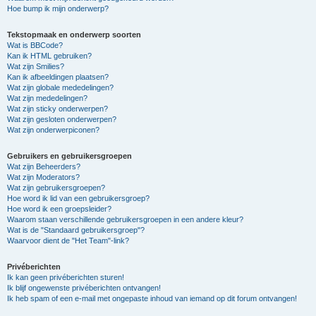
Hoe bump ik mijn onderwerp?
Tekstopmaak en onderwerp soorten
Wat is BBCode?
Kan ik HTML gebruiken?
Wat zijn Smilies?
Kan ik afbeeldingen plaatsen?
Wat zijn globale mededelingen?
Wat zijn mededelingen?
Wat zijn sticky onderwerpen?
Wat zijn gesloten onderwerpen?
Wat zijn onderwerpiconen?
Gebruikers en gebruikersgroepen
Wat zijn Beheerders?
Wat zijn Moderators?
Wat zijn gebruikersgroepen?
Hoe word ik lid van een gebruikersgroep?
Hoe word ik een groepsleider?
Waarom staan verschillende gebruikersgroepen in een andere kleur?
Wat is de "Standaard gebruikersgroep"?
Waarvoor dient de "Het Team"-link?
Privéberichten
Ik kan geen privéberichten sturen!
Ik blijf ongewenste privéberichten ontvangen!
Ik heb spam of een e-mail met ongepaste inhoud van iemand op dit forum ontvangen!