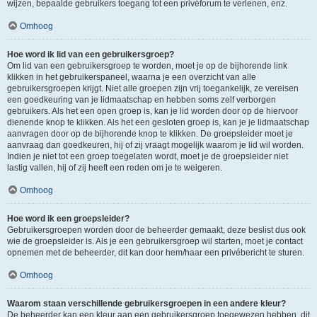
wijzen, bepaalde gebruikers toegang tot een privéforum te verlenen, enz.
Omhoog
Hoe word ik lid van een gebruikersgroep?
Om lid van een gebruikersgroep te worden, moet je op de bijhorende link
klikken in het gebruikerspaneel, waarna je een overzicht van alle
gebruikersgroepen krijgt. Niet alle groepen zijn vrij toegankelijk, ze vereisen
een goedkeuring van je lidmaatschap en hebben soms zelf verborgen
gebruikers. Als het een open groep is, kan je lid worden door op de hiervoor
dienende knop te klikken. Als het een gesloten groep is, kan je je lidmaatschap
aanvragen door op de bijhorende knop te klikken. De groepsleider moet je
aanvraag dan goedkeuren, hij of zij vraagt mogelijk waarom je lid wil worden.
Indien je niet tot een groep toegelaten wordt, moet je de groepsleider niet
lastig vallen, hij of zij heeft een reden om je te weigeren.
Omhoog
Hoe word ik een groepsleider?
Gebruikersgroepen worden door de beheerder gemaakt, deze beslist dus ook
wie de groepsleider is. Als je een gebruikersgroep wil starten, moet je contact
opnemen met de beheerder, dit kan door hem/haar een privébericht te sturen.
Omhoog
Waarom staan verschillende gebruikersgroepen in een andere kleur?
De beheerder kan een kleur aan een gebruikersgroep toegewezen hebben, dit