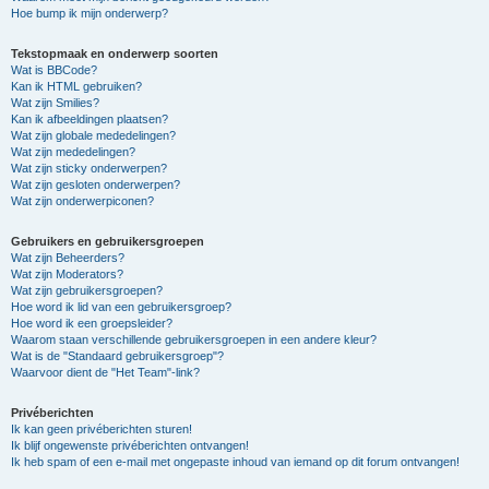
Hoe bump ik mijn onderwerp?
Tekstopmaak en onderwerp soorten
Wat is BBCode?
Kan ik HTML gebruiken?
Wat zijn Smilies?
Kan ik afbeeldingen plaatsen?
Wat zijn globale mededelingen?
Wat zijn mededelingen?
Wat zijn sticky onderwerpen?
Wat zijn gesloten onderwerpen?
Wat zijn onderwerpiconen?
Gebruikers en gebruikersgroepen
Wat zijn Beheerders?
Wat zijn Moderators?
Wat zijn gebruikersgroepen?
Hoe word ik lid van een gebruikersgroep?
Hoe word ik een groepsleider?
Waarom staan verschillende gebruikersgroepen in een andere kleur?
Wat is de "Standaard gebruikersgroep"?
Waarvoor dient de "Het Team"-link?
Privéberichten
Ik kan geen privéberichten sturen!
Ik blijf ongewenste privéberichten ontvangen!
Ik heb spam of een e-mail met ongepaste inhoud van iemand op dit forum ontvangen!