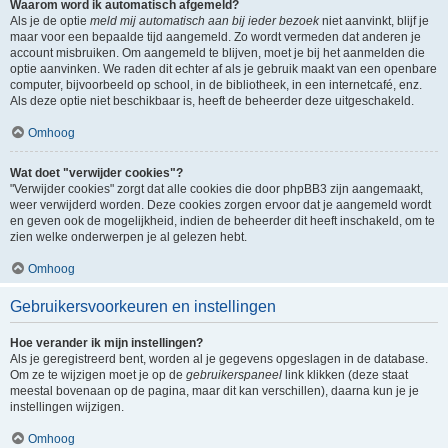
Waarom word ik automatisch afgemeld?
Als je de optie
meld mij automatisch aan bij ieder bezoek
niet aanvinkt, blijf je
maar voor een bepaalde tijd aangemeld. Zo wordt vermeden dat anderen je
account misbruiken. Om aangemeld te blijven, moet je bij het aanmelden die
optie aanvinken. We raden dit echter af als je gebruik maakt van een openbare
computer, bijvoorbeeld op school, in de bibliotheek, in een internetcafé, enz.
Als deze optie niet beschikbaar is, heeft de beheerder deze uitgeschakeld.
Omhoog
Wat doet "verwijder cookies"?
"Verwijder cookies" zorgt dat alle cookies die door phpBB3 zijn aangemaakt,
weer verwijderd worden. Deze cookies zorgen ervoor dat je aangemeld wordt
en geven ook de mogelijkheid, indien de beheerder dit heeft inschakeld, om te
zien welke onderwerpen je al gelezen hebt.
Omhoog
Gebruikersvoorkeuren en instellingen
Hoe verander ik mijn instellingen?
Als je geregistreerd bent, worden al je gegevens opgeslagen in de database.
Om ze te wijzigen moet je op de
gebruikerspaneel
link klikken (deze staat
meestal bovenaan op de pagina, maar dit kan verschillen), daarna kun je je
instellingen wijzigen.
Omhoog