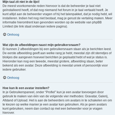
Mijn taal zit niet in de lijst!
De meest voorkomende reden hiervoor is dat de beheerder je taal niet
geïnstalleerd heeft, of dat nog niemand het forum in je taal vertaald heeft. Je
kunt altijd aan de beheerder vragen of hij het talenpakket, dat je nodig hebt, wil
installeren. Indien het nog niet bestaat, mag je gerust de vertaling maken. Meer
informatie hieromtrent kan gevonden worden op de website van phpBB
Limited (de link staat onderaan iedere pagina).
Omhoog
Wat zijn de afbeeldingen naast mijn gebruikersnaam?
Er kunnen 2 afbeeldingen bij een gebruikersnaam staan als je berichten leest.
De eerste afbeelding geeft aan welke rang je hebt, meestal zijn dit sterretjes of
blokjes die aangeven hoeveel berichten je geplaatst hebt of wat je status is.
Hieronder kan nog een tweede, meestal grotere, afbeelding staan, beter
bekend als een avatar. Deze afbeelding is meestal uniek of persoonlijk voor
iedere gebruiker.
Omhoog
Hoe kan ik een avatar instellen?
In je Gebruikerspaneel, onder “Profiel” kun je een avatar toevoegen door
gebruik te maken van één van de volgende vier methodes: Gravatar, Galerij,
Afstand of Upload. Het is aan de beheerders om avatars in te schakelen en om
te kiezen op welke manier je een avatar kan gebruiken. Als je geen avatars
kunt gebruiken, neem dan contact op met een beheerder voor je vragen
hierover.