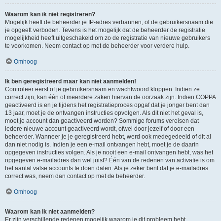
Waarom kan ik niet registreren?
Mogelijk heeft de beheerder je IP-adres verbannen, of de gebruikersnaam die
je opgeeft verboden. Tevens is het mogelijk dat de beheerder de registratie
mogelijkheid heeft uitgeschakeld om zo de registratie van nieuwe gebruikers
te voorkomen. Neem contact op met de beheerder voor verdere hulp.
Omhoog
Ik ben geregistreerd maar kan niet aanmelden!
Controleer eerst of je gebruikersnaam en wachtwoord kloppen. Indien ze
correct zijn, kan één of meerdere zaken hiervan de oorzaak zijn. Indien COPPA
geactiveerd is en je tijdens het registratieproces opgaf dat je jonger bent dan
13 jaar, moet je de ontvangen instructies opvolgen. Als dit niet het geval is,
moet je account dan geactiveerd worden? Sommige forums vereisen dat
iedere nieuwe account geactiveerd wordt, ofwel door jezelf of door een
beheerder. Wanneer je je geregistreerd hebt, werd ook medegedeeld of dit al
dan niet nodig is. Indien je een e-mail ontvangen hebt, moet je de daarin
opgegeven instructies volgen. Als je nooit een e-mail ontvangen hebt, was het
opgegeven e-mailadres dan wel juist? Één van de redenen van activatie is om
het aantal valse accounts te doen dalen. Als je zeker bent dat je e-mailadres
correct was, neem dan contact op met de beheerder.
Omhoog
Waarom kan ik niet aanmelden?
Er zijn verschillende redenen mogelijk waarom je dit probleem hebt.