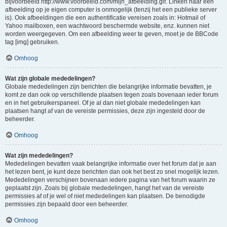
bijvoorbeeld http://www.voorbeeld.com/mijn_afbeelding.gif. Linken naar een
afbeelding op je eigen computer is onmogelijk (tenzij het een publieke server
is). Ook afbeeldingen die een authentificatie vereisen zoals in: Hotmail of
Yahoo mailboxen, een wachtwoord beschermde website, enz. kunnen niet
worden weergegeven. Om een afbeelding weer te geven, moet je de BBCode
tag [img] gebruiken.
Omhoog
Wat zijn globale mededelingen?
Globale mededelingen zijn berichten die belangrijke informatie bevatten, je
komt ze dan ook op verschillende plaatsen tegen zoals bovenaan ieder forum
en in het gebruikerspaneel. Of je al dan niet globale mededelingen kan
plaatsen hangt af van de vereiste permissies, deze zijn ingesteld door de
beheerder.
Omhoog
Wat zijn mededelingen?
Mededelingen bevatten vaak belangrijke informatie over het forum dat je aan
het lezen bent, je kunt deze berichten dan ook het best zo snel mogelijk lezen.
Mededelingen verschijnen bovenaan iedere pagina van het forum waarin ze
geplaatst zijn. Zoals bij globale mededelingen, hangt het van de vereiste
permissies af of je wel of niet mededelingen kan plaatsen. De benodigde
permissies zijn bepaald door een beheerder.
Omhoog