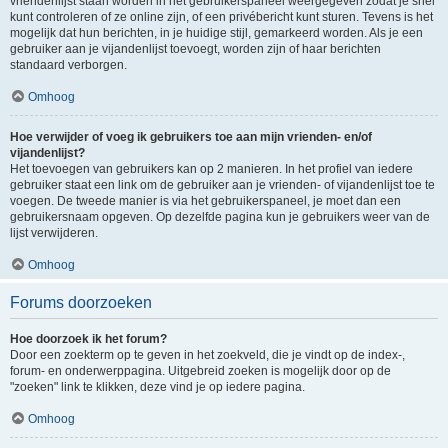
vriendenlijst staan worden in het gebruikerspaneel weergegeven zodat je snel
kunt controleren of ze online zijn, of een privébericht kunt sturen. Tevens is het
mogelijk dat hun berichten, in je huidige stijl, gemarkeerd worden. Als je een
gebruiker aan je vijandenlijst toevoegt, worden zijn of haar berichten
standaard verborgen.
Omhoog
Hoe verwijder of voeg ik gebruikers toe aan mijn vrienden- en/of
vijandenlijst?
Het toevoegen van gebruikers kan op 2 manieren. In het profiel van iedere
gebruiker staat een link om de gebruiker aan je vrienden- of vijandenlijst toe te
voegen. De tweede manier is via het gebruikerspaneel, je moet dan een
gebruikersnaam opgeven. Op dezelfde pagina kun je gebruikers weer van de
lijst verwijderen.
Omhoog
Forums doorzoeken
Hoe doorzoek ik het forum?
Door een zoekterm op te geven in het zoekveld, die je vindt op de index-,
forum- en onderwerppagina. Uitgebreid zoeken is mogelijk door op de
"zoeken" link te klikken, deze vind je op iedere pagina.
Omhoog