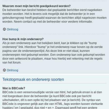
Waarom moet mijn bericht goedgekeurd worden?
De beheerder kan beslist hebben dat geplaatste berichten eerst nagekeken
moeten worden. Het is tevens ook mogelijk dat de beheerder je in een
gebruikersgroep heeft geplaatst waarvan de berichten altijd nagelezen moeten
worden. Neem contact op met de beheerder voor verdere informatie.
Omhoog
Hoe bump ik mijn onderwerp?
Als je een onderwerp aan het bekijken bent, kan je klikken op de "bump
onderwerp" link. Hierdoor "bump" je het onderwerp naar boven op de eerste
pagina van de onderwerpenlijst. Als deze link er niet staat, kunnen
onderwerpen niet gebumpt worden. Een onderwerp kan ook gebumpt worden
door een antwoord te plaatsen, maar hou hierbij wel rekening met de regels
van het forum.
Omhoog
Tekstopmaak en onderwerp soorten
Wat is BBCode?
BBCode is een vereenvoudigde versie van html, het gebruik ervan is al dan
niet toegestaan door de beheerder (je kunt BBCode ook per bericht
uitschakelen, dit is een optie bij het plaatsen van je bericht). De syntax van
BBCode is ongeveer gelijk aan die van HTML, tags worden tussen vierkante
haakjes [ en ] geplaatst, dus niet < en >. Daarnaast geeft het een grotere