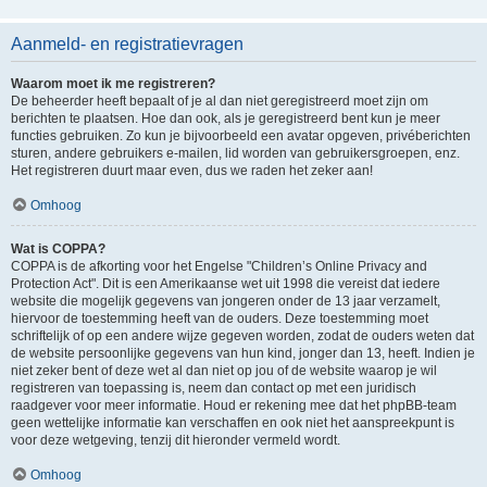
Aanmeld- en registratievragen
Waarom moet ik me registreren?
De beheerder heeft bepaalt of je al dan niet geregistreerd moet zijn om
berichten te plaatsen. Hoe dan ook, als je geregistreerd bent kun je meer
functies gebruiken. Zo kun je bijvoorbeeld een avatar opgeven, privéberichten
sturen, andere gebruikers e-mailen, lid worden van gebruikersgroepen, enz.
Het registreren duurt maar even, dus we raden het zeker aan!
Omhoog
Wat is COPPA?
COPPA is de afkorting voor het Engelse "Children’s Online Privacy and
Protection Act". Dit is een Amerikaanse wet uit 1998 die vereist dat iedere
website die mogelijk gegevens van jongeren onder de 13 jaar verzamelt,
hiervoor de toestemming heeft van de ouders. Deze toestemming moet
schriftelijk of op een andere wijze gegeven worden, zodat de ouders weten dat
de website persoonlijke gegevens van hun kind, jonger dan 13, heeft. Indien je
niet zeker bent of deze wet al dan niet op jou of de website waarop je wil
registreren van toepassing is, neem dan contact op met een juridisch
raadgever voor meer informatie. Houd er rekening mee dat het phpBB-team
geen wettelijke informatie kan verschaffen en ook niet het aanspreekpunt is
voor deze wetgeving, tenzij dit hieronder vermeld wordt.
Omhoog