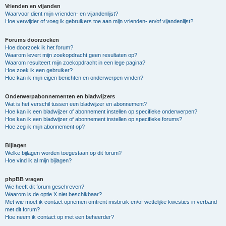
Vrienden en vijanden
Waarvoor dient mijn vrienden- en vijandenlijst?
Hoe verwijder of voeg ik gebruikers toe aan mijn vrienden- en/of vijandenlijst?
Forums doorzoeken
Hoe doorzoek ik het forum?
Waarom levert mijn zoekopdracht geen resultaten op?
Waarom resulteert mijn zoekopdracht in een lege pagina?
Hoe zoek ik een gebruiker?
Hoe kan ik mijn eigen berichten en onderwerpen vinden?
Onderwerpabonnementen en bladwijzers
Wat is het verschil tussen een bladwijzer en abonnement?
Hoe kan ik een bladwijzer of abonnement instellen op specifieke onderwerpen?
Hoe kan ik een bladwijzer of abonnement instellen op specifieke forums?
Hoe zeg ik mijn abonnement op?
Bijlagen
Welke bijlagen worden toegestaan op dit forum?
Hoe vind ik al mijn bijlagen?
phpBB vragen
Wie heeft dit forum geschreven?
Waarom is de optie X niet beschikbaar?
Met wie moet ik contact opnemen omtrent misbruik en/of wettelijke kwesties in verband
met dit forum?
Hoe neem ik contact op met een beheerder?