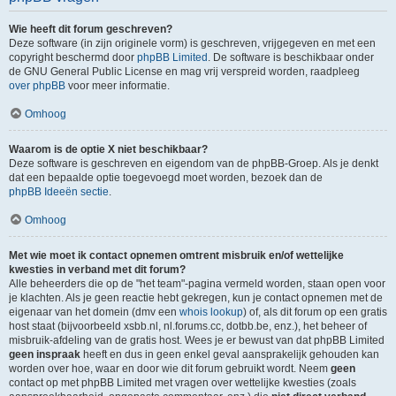
Wie heeft dit forum geschreven?
Deze software (in zijn originele vorm) is geschreven, vrijgegeven en met een
copyright beschermd door
phpBB Limited
. De software is beschikbaar onder
de GNU General Public License en mag vrij verspreid worden, raadpleeg
over phpBB
voor meer informatie.
Omhoog
Waarom is de optie X niet beschikbaar?
Deze software is geschreven en eigendom van de phpBB-Groep. Als je denkt
dat een bepaalde optie toegevoegd moet worden, bezoek dan de
phpBB Ideeën sectie
.
Omhoog
Met wie moet ik contact opnemen omtrent misbruik en/of wettelijke
kwesties in verband met dit forum?
Alle beheerders die op de "het team"-pagina vermeld worden, staan open voor
je klachten. Als je geen reactie hebt gekregen, kun je contact opnemen met de
eigenaar van het domein (dmv een
whois lookup
) of, als dit forum op een gratis
host staat (bijvoorbeeld xsbb.nl, nl.forums.cc, dotbb.be, enz.), het beheer of
misbruik-afdeling van de gratis host. Wees je er bewust van dat phpBB Limited
geen inspraak
heeft en dus in geen enkel geval aansprakelijk gehouden kan
worden over hoe, waar en door wie dit forum gebruikt wordt. Neem
geen
contact op met phpBB Limited met vragen over wettelijke kwesties (zoals