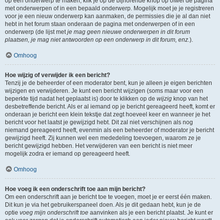
op een onderwerp te maken, klik je op de bijhorende knop op ofwel de pagina
met onderwerpen of in een bepaald onderwerp. Mogelijk moet je je registreren
voor je een nieuw onderwerp kan aanmaken, de permissies die je al dan niet
hebt in het forum staan onderaan de pagina met onderwerpen of in een
onderwerp (de lijst met
je mag geen nieuwe onderwerpen in dit forum
plaatsen, je mag niet antwoorden op een onderwerp in dit forum, enz.
).
Omhoog
Hoe wijzig of verwijder ik een bericht?
Tenzij je de beheerder of een moderator bent, kun je alleen je eigen berichten
wijzigen en verwijderen. Je kunt een bericht wijzigen (soms maar voor een
beperkte tijd nadat het geplaatst is) door te klikken op de
wijzig
knop van het
desbetreffende bericht. Als er al iemand op je bericht gereageerd heeft, komt er
onderaan je bericht een klein tekstje dat zegt hoeveel keer en wanneer je het
bericht voor het laatst je gewijzigd hebt. Dit zal niet verschijnen als nog
niemand gereageerd heeft, evenmin als een beheerder of moderator je bericht
gewijzigd heeft. Zij kunnen wel een mededeling toevoegen, waarom ze je
bericht gewijzigd hebben. Het verwijderen van een bericht is niet meer
mogelijk zodra er iemand op gereageerd heeft.
Omhoog
Hoe voeg ik een onderschrift toe aan mijn bericht?
Om een onderschrift aan je bericht toe te voegen, moet je er eerst één maken.
Dit kun je via het gebruikerspaneel doen. Als je dit gedaan hebt, kun je de
optie
voeg mijn onderschrift toe
aanvinken als je een bericht plaatst. Je kunt er