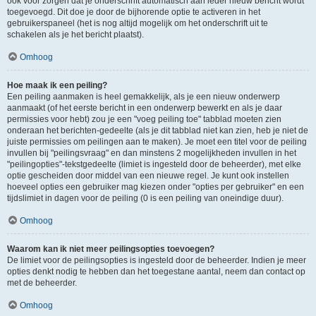
ook voor zorgen dat je onderschrift automatisch aan ieder nieuw bericht wordt
toegevoegd. Dit doe je door de bijhorende optie te activeren in het
gebruikerspaneel (het is nog altijd mogelijk om het onderschrift uit te
schakelen als je het bericht plaatst).
Omhoog
Hoe maak ik een peiling?
Een peiling aanmaken is heel gemakkelijk, als je een nieuw onderwerp
aanmaakt (of het eerste bericht in een onderwerp bewerkt en als je daar
permissies voor hebt) zou je een "voeg peiling toe" tabblad moeten zien
onderaan het berichten-gedeelte (als je dit tabblad niet kan zien, heb je niet de
juiste permissies om peilingen aan te maken). Je moet een titel voor de peiling
invullen bij "peilingsvraag" en dan minstens 2 mogelijkheden invullen in het
"peilingopties"-tekstgedeelte (limiet is ingesteld door de beheerder), met elke
optie gescheiden door middel van een nieuwe regel. Je kunt ook instellen
hoeveel opties een gebruiker mag kiezen onder "opties per gebruiker" en een
tijdslimiet in dagen voor de peiling (0 is een peiling van oneindige duur).
Omhoog
Waarom kan ik niet meer peilingsopties toevoegen?
De limiet voor de peilingsopties is ingesteld door de beheerder. Indien je meer
opties denkt nodig te hebben dan het toegestane aantal, neem dan contact op
met de beheerder.
Omhoog