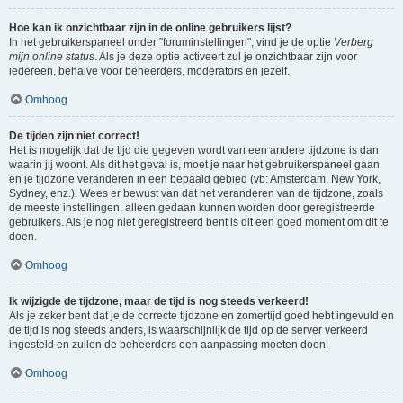
Hoe kan ik onzichtbaar zijn in de online gebruikers lijst?
In het gebruikerspaneel onder "foruminstellingen", vind je de optie
Verberg
mijn online status
. Als je deze optie activeert zul je onzichtbaar zijn voor
iedereen, behalve voor beheerders, moderators en jezelf.
Omhoog
De tijden zijn niet correct!
Het is mogelijk dat de tijd die gegeven wordt van een andere tijdzone is dan
waarin jij woont. Als dit het geval is, moet je naar het gebruikerspaneel gaan
en je tijdzone veranderen in een bepaald gebied (vb: Amsterdam, New York,
Sydney, enz.). Wees er bewust van dat het veranderen van de tijdzone, zoals
de meeste instellingen, alleen gedaan kunnen worden door geregistreerde
gebruikers. Als je nog niet geregistreerd bent is dit een goed moment om dit te
doen.
Omhoog
Ik wijzigde de tijdzone, maar de tijd is nog steeds verkeerd!
Als je zeker bent dat je de correcte tijdzone en zomertijd goed hebt ingevuld en
de tijd is nog steeds anders, is waarschijnlijk de tijd op de server verkeerd
ingesteld en zullen de beheerders een aanpassing moeten doen.
Omhoog