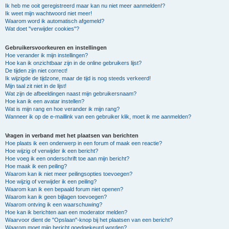
Ik heb me ooit geregistreerd maar kan nu niet meer aanmelden!?
Ik weet mijn wachtwoord niet meer!
Waarom word ik automatisch afgemeld?
Wat doet "verwijder cookies"?
Gebruikersvoorkeuren en instellingen
Hoe verander ik mijn instellingen?
Hoe kan ik onzichtbaar zijn in de online gebruikers lijst?
De tijden zijn niet correct!
Ik wijzigde de tijdzone, maar de tijd is nog steeds verkeerd!
Mijn taal zit niet in de lijst!
Wat zijn de afbeeldingen naast mijn gebruikersnaam?
Hoe kan ik een avatar instellen?
Wat is mijn rang en hoe verander ik mijn rang?
Wanneer ik op de e-maillink van een gebruiker klik, moet ik me aanmelden?
Vragen in verband met het plaatsen van berichten
Hoe plaats ik een onderwerp in een forum of maak een reactie?
Hoe wijzig of verwijder ik een bericht?
Hoe voeg ik een onderschrift toe aan mijn bericht?
Hoe maak ik een peiling?
Waarom kan ik niet meer peilingsopties toevoegen?
Hoe wijzig of verwijder ik een peiling?
Waarom kan ik een bepaald forum niet openen?
Waarom kan ik geen bijlagen toevoegen?
Waarom ontving ik een waarschuwing?
Hoe kan ik berichten aan een moderator melden?
Waarvoor dient de "Opslaan"-knop bij het plaatsen van een bericht?
Waarom moet mijn bericht goedgekeurd worden?