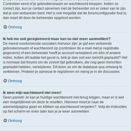
Controleer eerst of je gebruikersnaam en wachtwoord kloppen. Indien ze
correct zijn, kun je contact opnemen met de beheerder om er zeker van te zijn
dat je niet verbannen bent. Het is ook mogelijk dat de forumconfiguratie fout is,
dan moet dit door de beheerder opgelost worden.
Omhoog
Ik heb me ooit geregistreerd maar kan nu niet meer aanmelden!?
De meest voorkomende oorzaken hiervoor zijn: je gaf een verkeerde
gebruikersnaam of wachtwoord op (controleer de e-mail met je registratie
gegevens) of een beheerder heeft je account verwijderd om één of andere
reden. Indien dit laatste het geval is, heb je dan ooit een bericht geplaatst? Het
is normaal dat forums om de zoveel tijd gebruikers, die nog geen berichten
geplaatst hebben, verwijderen. Dit doen ze om de database qua omvang te
verkleinen. Probeer je opnieuw te registreren en meng je in de discussies.
Omhoog
Ik weet mijn wachtwoord niet meer!
Geen paniek! Je kan je huidige wachtwoord niet terug krijgen, maar er is wel
een mogelijkheid om deze te resetten. Hiervoor moet je naar de
aanmeldpagina gaan en klikken op
wachtwoord vergeten?
. Volg de instructies
op het scherm en even later kan je je weer aanmelden.
Omhoog