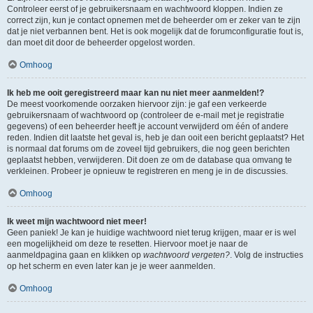
Controleer eerst of je gebruikersnaam en wachtwoord kloppen. Indien ze
correct zijn, kun je contact opnemen met de beheerder om er zeker van te zijn
dat je niet verbannen bent. Het is ook mogelijk dat de forumconfiguratie fout is,
dan moet dit door de beheerder opgelost worden.
Omhoog
Ik heb me ooit geregistreerd maar kan nu niet meer aanmelden!?
De meest voorkomende oorzaken hiervoor zijn: je gaf een verkeerde
gebruikersnaam of wachtwoord op (controleer de e-mail met je registratie
gegevens) of een beheerder heeft je account verwijderd om één of andere
reden. Indien dit laatste het geval is, heb je dan ooit een bericht geplaatst? Het
is normaal dat forums om de zoveel tijd gebruikers, die nog geen berichten
geplaatst hebben, verwijderen. Dit doen ze om de database qua omvang te
verkleinen. Probeer je opnieuw te registreren en meng je in de discussies.
Omhoog
Ik weet mijn wachtwoord niet meer!
Geen paniek! Je kan je huidige wachtwoord niet terug krijgen, maar er is wel
een mogelijkheid om deze te resetten. Hiervoor moet je naar de
aanmeldpagina gaan en klikken op
wachtwoord vergeten?
. Volg de instructies
op het scherm en even later kan je je weer aanmelden.
Omhoog