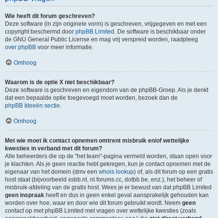
Wie heeft dit forum geschreven?
Deze software (in zijn originele vorm) is geschreven, vrijgegeven en met een
copyright beschermd door
phpBB Limited
. De software is beschikbaar onder
de GNU General Public License en mag vrij verspreid worden, raadpleeg
over phpBB
voor meer informatie.
Omhoog
Waarom is de optie X niet beschikbaar?
Deze software is geschreven en eigendom van de phpBB-Groep. Als je denkt
dat een bepaalde optie toegevoegd moet worden, bezoek dan de
phpBB Ideeën sectie
.
Omhoog
Met wie moet ik contact opnemen omtrent misbruik en/of wettelijke
kwesties in verband met dit forum?
Alle beheerders die op de "het team"-pagina vermeld worden, staan open voor
je klachten. Als je geen reactie hebt gekregen, kun je contact opnemen met de
eigenaar van het domein (dmv een
whois lookup
) of, als dit forum op een gratis
host staat (bijvoorbeeld xsbb.nl, nl.forums.cc, dotbb.be, enz.), het beheer of
misbruik-afdeling van de gratis host. Wees je er bewust van dat phpBB Limited
geen inspraak
heeft en dus in geen enkel geval aansprakelijk gehouden kan
worden over hoe, waar en door wie dit forum gebruikt wordt. Neem
geen
contact op met phpBB Limited met vragen over wettelijke kwesties (zoals