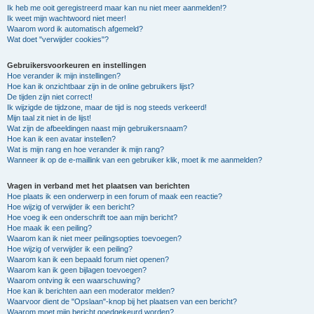
Ik heb me ooit geregistreerd maar kan nu niet meer aanmelden!?
Ik weet mijn wachtwoord niet meer!
Waarom word ik automatisch afgemeld?
Wat doet "verwijder cookies"?
Gebruikersvoorkeuren en instellingen
Hoe verander ik mijn instellingen?
Hoe kan ik onzichtbaar zijn in de online gebruikers lijst?
De tijden zijn niet correct!
Ik wijzigde de tijdzone, maar de tijd is nog steeds verkeerd!
Mijn taal zit niet in de lijst!
Wat zijn de afbeeldingen naast mijn gebruikersnaam?
Hoe kan ik een avatar instellen?
Wat is mijn rang en hoe verander ik mijn rang?
Wanneer ik op de e-maillink van een gebruiker klik, moet ik me aanmelden?
Vragen in verband met het plaatsen van berichten
Hoe plaats ik een onderwerp in een forum of maak een reactie?
Hoe wijzig of verwijder ik een bericht?
Hoe voeg ik een onderschrift toe aan mijn bericht?
Hoe maak ik een peiling?
Waarom kan ik niet meer peilingsopties toevoegen?
Hoe wijzig of verwijder ik een peiling?
Waarom kan ik een bepaald forum niet openen?
Waarom kan ik geen bijlagen toevoegen?
Waarom ontving ik een waarschuwing?
Hoe kan ik berichten aan een moderator melden?
Waarvoor dient de "Opslaan"-knop bij het plaatsen van een bericht?
Waarom moet mijn bericht goedgekeurd worden?