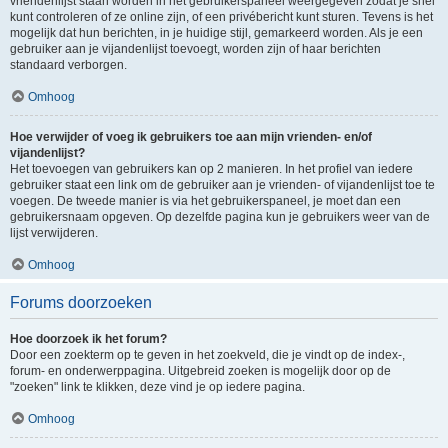
vriendenlijst staan worden in het gebruikerspaneel weergegeven zodat je snel
kunt controleren of ze online zijn, of een privébericht kunt sturen. Tevens is het
mogelijk dat hun berichten, in je huidige stijl, gemarkeerd worden. Als je een
gebruiker aan je vijandenlijst toevoegt, worden zijn of haar berichten
standaard verborgen.
Omhoog
Hoe verwijder of voeg ik gebruikers toe aan mijn vrienden- en/of
vijandenlijst?
Het toevoegen van gebruikers kan op 2 manieren. In het profiel van iedere
gebruiker staat een link om de gebruiker aan je vrienden- of vijandenlijst toe te
voegen. De tweede manier is via het gebruikerspaneel, je moet dan een
gebruikersnaam opgeven. Op dezelfde pagina kun je gebruikers weer van de
lijst verwijderen.
Omhoog
Forums doorzoeken
Hoe doorzoek ik het forum?
Door een zoekterm op te geven in het zoekveld, die je vindt op de index-,
forum- en onderwerppagina. Uitgebreid zoeken is mogelijk door op de
"zoeken" link te klikken, deze vind je op iedere pagina.
Omhoog