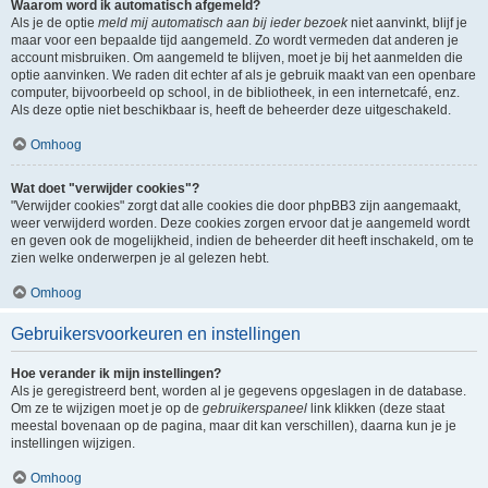
Waarom word ik automatisch afgemeld?
Als je de optie
meld mij automatisch aan bij ieder bezoek
niet aanvinkt, blijf je
maar voor een bepaalde tijd aangemeld. Zo wordt vermeden dat anderen je
account misbruiken. Om aangemeld te blijven, moet je bij het aanmelden die
optie aanvinken. We raden dit echter af als je gebruik maakt van een openbare
computer, bijvoorbeeld op school, in de bibliotheek, in een internetcafé, enz.
Als deze optie niet beschikbaar is, heeft de beheerder deze uitgeschakeld.
Omhoog
Wat doet "verwijder cookies"?
"Verwijder cookies" zorgt dat alle cookies die door phpBB3 zijn aangemaakt,
weer verwijderd worden. Deze cookies zorgen ervoor dat je aangemeld wordt
en geven ook de mogelijkheid, indien de beheerder dit heeft inschakeld, om te
zien welke onderwerpen je al gelezen hebt.
Omhoog
Gebruikersvoorkeuren en instellingen
Hoe verander ik mijn instellingen?
Als je geregistreerd bent, worden al je gegevens opgeslagen in de database.
Om ze te wijzigen moet je op de
gebruikerspaneel
link klikken (deze staat
meestal bovenaan op de pagina, maar dit kan verschillen), daarna kun je je
instellingen wijzigen.
Omhoog