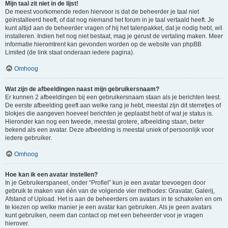
Mijn taal zit niet in de lijst!
De meest voorkomende reden hiervoor is dat de beheerder je taal niet
geïnstalleerd heeft, of dat nog niemand het forum in je taal vertaald heeft. Je
kunt altijd aan de beheerder vragen of hij het talenpakket, dat je nodig hebt, wil
installeren. Indien het nog niet bestaat, mag je gerust de vertaling maken. Meer
informatie hieromtrent kan gevonden worden op de website van phpBB
Limited (de link staat onderaan iedere pagina).
Omhoog
Wat zijn de afbeeldingen naast mijn gebruikersnaam?
Er kunnen 2 afbeeldingen bij een gebruikersnaam staan als je berichten leest.
De eerste afbeelding geeft aan welke rang je hebt, meestal zijn dit sterretjes of
blokjes die aangeven hoeveel berichten je geplaatst hebt of wat je status is.
Hieronder kan nog een tweede, meestal grotere, afbeelding staan, beter
bekend als een avatar. Deze afbeelding is meestal uniek of persoonlijk voor
iedere gebruiker.
Omhoog
Hoe kan ik een avatar instellen?
In je Gebruikerspaneel, onder “Profiel” kun je een avatar toevoegen door
gebruik te maken van één van de volgende vier methodes: Gravatar, Galerij,
Afstand of Upload. Het is aan de beheerders om avatars in te schakelen en om
te kiezen op welke manier je een avatar kan gebruiken. Als je geen avatars
kunt gebruiken, neem dan contact op met een beheerder voor je vragen
hierover.