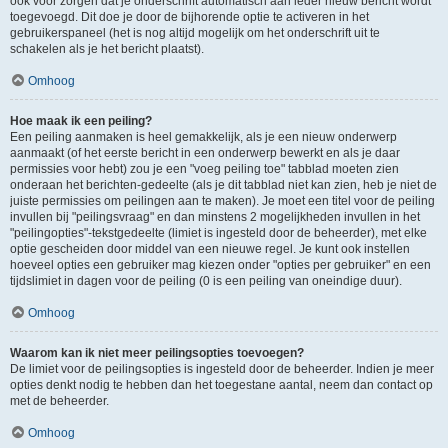
ook voor zorgen dat je onderschrift automatisch aan ieder nieuw bericht wordt
toegevoegd. Dit doe je door de bijhorende optie te activeren in het
gebruikerspaneel (het is nog altijd mogelijk om het onderschrift uit te
schakelen als je het bericht plaatst).
Omhoog
Hoe maak ik een peiling?
Een peiling aanmaken is heel gemakkelijk, als je een nieuw onderwerp
aanmaakt (of het eerste bericht in een onderwerp bewerkt en als je daar
permissies voor hebt) zou je een "voeg peiling toe" tabblad moeten zien
onderaan het berichten-gedeelte (als je dit tabblad niet kan zien, heb je niet de
juiste permissies om peilingen aan te maken). Je moet een titel voor de peiling
invullen bij "peilingsvraag" en dan minstens 2 mogelijkheden invullen in het
"peilingopties"-tekstgedeelte (limiet is ingesteld door de beheerder), met elke
optie gescheiden door middel van een nieuwe regel. Je kunt ook instellen
hoeveel opties een gebruiker mag kiezen onder "opties per gebruiker" en een
tijdslimiet in dagen voor de peiling (0 is een peiling van oneindige duur).
Omhoog
Waarom kan ik niet meer peilingsopties toevoegen?
De limiet voor de peilingsopties is ingesteld door de beheerder. Indien je meer
opties denkt nodig te hebben dan het toegestane aantal, neem dan contact op
met de beheerder.
Omhoog