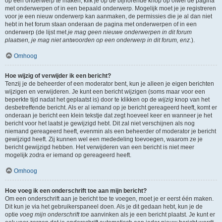
op een onderwerp te maken, klik je op de bijhorende knop op ofwel de pagina
met onderwerpen of in een bepaald onderwerp. Mogelijk moet je je registreren
voor je een nieuw onderwerp kan aanmaken, de permissies die je al dan niet
hebt in het forum staan onderaan de pagina met onderwerpen of in een
onderwerp (de lijst met
je mag geen nieuwe onderwerpen in dit forum
plaatsen, je mag niet antwoorden op een onderwerp in dit forum, enz.
).
Omhoog
Hoe wijzig of verwijder ik een bericht?
Tenzij je de beheerder of een moderator bent, kun je alleen je eigen berichten
wijzigen en verwijderen. Je kunt een bericht wijzigen (soms maar voor een
beperkte tijd nadat het geplaatst is) door te klikken op de
wijzig
knop van het
desbetreffende bericht. Als er al iemand op je bericht gereageerd heeft, komt er
onderaan je bericht een klein tekstje dat zegt hoeveel keer en wanneer je het
bericht voor het laatst je gewijzigd hebt. Dit zal niet verschijnen als nog
niemand gereageerd heeft, evenmin als een beheerder of moderator je bericht
gewijzigd heeft. Zij kunnen wel een mededeling toevoegen, waarom ze je
bericht gewijzigd hebben. Het verwijderen van een bericht is niet meer
mogelijk zodra er iemand op gereageerd heeft.
Omhoog
Hoe voeg ik een onderschrift toe aan mijn bericht?
Om een onderschrift aan je bericht toe te voegen, moet je er eerst één maken.
Dit kun je via het gebruikerspaneel doen. Als je dit gedaan hebt, kun je de
optie
voeg mijn onderschrift toe
aanvinken als je een bericht plaatst. Je kunt er