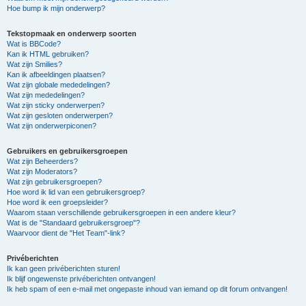
Hoe bump ik mijn onderwerp?
Tekstopmaak en onderwerp soorten
Wat is BBCode?
Kan ik HTML gebruiken?
Wat zijn Smilies?
Kan ik afbeeldingen plaatsen?
Wat zijn globale mededelingen?
Wat zijn mededelingen?
Wat zijn sticky onderwerpen?
Wat zijn gesloten onderwerpen?
Wat zijn onderwerpiconen?
Gebruikers en gebruikersgroepen
Wat zijn Beheerders?
Wat zijn Moderators?
Wat zijn gebruikersgroepen?
Hoe word ik lid van een gebruikersgroep?
Hoe word ik een groepsleider?
Waarom staan verschillende gebruikersgroepen in een andere kleur?
Wat is de "Standaard gebruikersgroep"?
Waarvoor dient de "Het Team"-link?
Privéberichten
Ik kan geen privéberichten sturen!
Ik blijf ongewenste privéberichten ontvangen!
Ik heb spam of een e-mail met ongepaste inhoud van iemand op dit forum ontvangen!