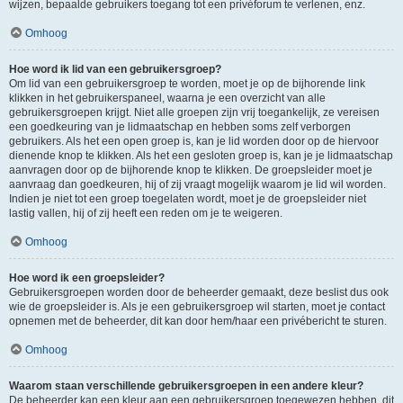
wijzen, bepaalde gebruikers toegang tot een privéforum te verlenen, enz.
Omhoog
Hoe word ik lid van een gebruikersgroep?
Om lid van een gebruikersgroep te worden, moet je op de bijhorende link
klikken in het gebruikerspaneel, waarna je een overzicht van alle
gebruikersgroepen krijgt. Niet alle groepen zijn vrij toegankelijk, ze vereisen
een goedkeuring van je lidmaatschap en hebben soms zelf verborgen
gebruikers. Als het een open groep is, kan je lid worden door op de hiervoor
dienende knop te klikken. Als het een gesloten groep is, kan je je lidmaatschap
aanvragen door op de bijhorende knop te klikken. De groepsleider moet je
aanvraag dan goedkeuren, hij of zij vraagt mogelijk waarom je lid wil worden.
Indien je niet tot een groep toegelaten wordt, moet je de groepsleider niet
lastig vallen, hij of zij heeft een reden om je te weigeren.
Omhoog
Hoe word ik een groepsleider?
Gebruikersgroepen worden door de beheerder gemaakt, deze beslist dus ook
wie de groepsleider is. Als je een gebruikersgroep wil starten, moet je contact
opnemen met de beheerder, dit kan door hem/haar een privébericht te sturen.
Omhoog
Waarom staan verschillende gebruikersgroepen in een andere kleur?
De beheerder kan een kleur aan een gebruikersgroep toegewezen hebben, dit