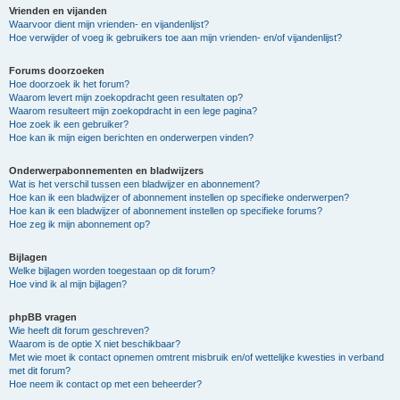
Vrienden en vijanden
Waarvoor dient mijn vrienden- en vijandenlijst?
Hoe verwijder of voeg ik gebruikers toe aan mijn vrienden- en/of vijandenlijst?
Forums doorzoeken
Hoe doorzoek ik het forum?
Waarom levert mijn zoekopdracht geen resultaten op?
Waarom resulteert mijn zoekopdracht in een lege pagina?
Hoe zoek ik een gebruiker?
Hoe kan ik mijn eigen berichten en onderwerpen vinden?
Onderwerpabonnementen en bladwijzers
Wat is het verschil tussen een bladwijzer en abonnement?
Hoe kan ik een bladwijzer of abonnement instellen op specifieke onderwerpen?
Hoe kan ik een bladwijzer of abonnement instellen op specifieke forums?
Hoe zeg ik mijn abonnement op?
Bijlagen
Welke bijlagen worden toegestaan op dit forum?
Hoe vind ik al mijn bijlagen?
phpBB vragen
Wie heeft dit forum geschreven?
Waarom is de optie X niet beschikbaar?
Met wie moet ik contact opnemen omtrent misbruik en/of wettelijke kwesties in verband
met dit forum?
Hoe neem ik contact op met een beheerder?