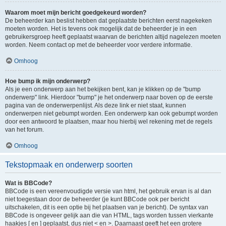
Waarom moet mijn bericht goedgekeurd worden?
De beheerder kan beslist hebben dat geplaatste berichten eerst nagekeken
moeten worden. Het is tevens ook mogelijk dat de beheerder je in een
gebruikersgroep heeft geplaatst waarvan de berichten altijd nagelezen moeten
worden. Neem contact op met de beheerder voor verdere informatie.
Omhoog
Hoe bump ik mijn onderwerp?
Als je een onderwerp aan het bekijken bent, kan je klikken op de "bump
onderwerp" link. Hierdoor "bump" je het onderwerp naar boven op de eerste
pagina van de onderwerpenlijst. Als deze link er niet staat, kunnen
onderwerpen niet gebumpt worden. Een onderwerp kan ook gebumpt worden
door een antwoord te plaatsen, maar hou hierbij wel rekening met de regels
van het forum.
Omhoog
Tekstopmaak en onderwerp soorten
Wat is BBCode?
BBCode is een vereenvoudigde versie van html, het gebruik ervan is al dan
niet toegestaan door de beheerder (je kunt BBCode ook per bericht
uitschakelen, dit is een optie bij het plaatsen van je bericht). De syntax van
BBCode is ongeveer gelijk aan die van HTML, tags worden tussen vierkante
haakjes [ en ] geplaatst, dus niet < en >. Daarnaast geeft het een grotere