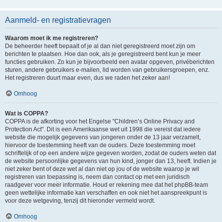
Aanmeld- en registratievragen
Waarom moet ik me registreren?
De beheerder heeft bepaalt of je al dan niet geregistreerd moet zijn om
berichten te plaatsen. Hoe dan ook, als je geregistreerd bent kun je meer
functies gebruiken. Zo kun je bijvoorbeeld een avatar opgeven, privéberichten
sturen, andere gebruikers e-mailen, lid worden van gebruikersgroepen, enz.
Het registreren duurt maar even, dus we raden het zeker aan!
Omhoog
Wat is COPPA?
COPPA is de afkorting voor het Engelse "Children’s Online Privacy and
Protection Act". Dit is een Amerikaanse wet uit 1998 die vereist dat iedere
website die mogelijk gegevens van jongeren onder de 13 jaar verzamelt,
hiervoor de toestemming heeft van de ouders. Deze toestemming moet
schriftelijk of op een andere wijze gegeven worden, zodat de ouders weten dat
de website persoonlijke gegevens van hun kind, jonger dan 13, heeft. Indien je
niet zeker bent of deze wet al dan niet op jou of de website waarop je wil
registreren van toepassing is, neem dan contact op met een juridisch
raadgever voor meer informatie. Houd er rekening mee dat het phpBB-team
geen wettelijke informatie kan verschaffen en ook niet het aanspreekpunt is
voor deze wetgeving, tenzij dit hieronder vermeld wordt.
Omhoog