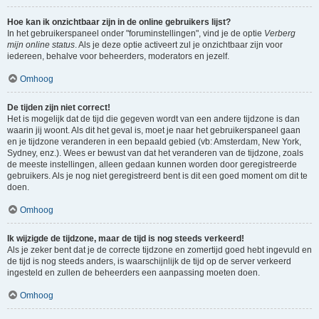
Hoe kan ik onzichtbaar zijn in de online gebruikers lijst?
In het gebruikerspaneel onder "foruminstellingen", vind je de optie
Verberg
mijn online status
. Als je deze optie activeert zul je onzichtbaar zijn voor
iedereen, behalve voor beheerders, moderators en jezelf.
Omhoog
De tijden zijn niet correct!
Het is mogelijk dat de tijd die gegeven wordt van een andere tijdzone is dan
waarin jij woont. Als dit het geval is, moet je naar het gebruikerspaneel gaan
en je tijdzone veranderen in een bepaald gebied (vb: Amsterdam, New York,
Sydney, enz.). Wees er bewust van dat het veranderen van de tijdzone, zoals
de meeste instellingen, alleen gedaan kunnen worden door geregistreerde
gebruikers. Als je nog niet geregistreerd bent is dit een goed moment om dit te
doen.
Omhoog
Ik wijzigde de tijdzone, maar de tijd is nog steeds verkeerd!
Als je zeker bent dat je de correcte tijdzone en zomertijd goed hebt ingevuld en
de tijd is nog steeds anders, is waarschijnlijk de tijd op de server verkeerd
ingesteld en zullen de beheerders een aanpassing moeten doen.
Omhoog