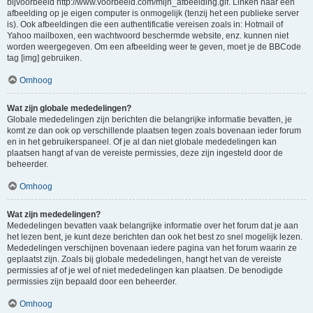
bijvoorbeeld http://www.voorbeeld.com/mijn_afbeelding.gif. Linken naar een
afbeelding op je eigen computer is onmogelijk (tenzij het een publieke server
is). Ook afbeeldingen die een authentificatie vereisen zoals in: Hotmail of
Yahoo mailboxen, een wachtwoord beschermde website, enz. kunnen niet
worden weergegeven. Om een afbeelding weer te geven, moet je de BBCode
tag [img] gebruiken.
Omhoog
Wat zijn globale mededelingen?
Globale mededelingen zijn berichten die belangrijke informatie bevatten, je
komt ze dan ook op verschillende plaatsen tegen zoals bovenaan ieder forum
en in het gebruikerspaneel. Of je al dan niet globale mededelingen kan
plaatsen hangt af van de vereiste permissies, deze zijn ingesteld door de
beheerder.
Omhoog
Wat zijn mededelingen?
Mededelingen bevatten vaak belangrijke informatie over het forum dat je aan
het lezen bent, je kunt deze berichten dan ook het best zo snel mogelijk lezen.
Mededelingen verschijnen bovenaan iedere pagina van het forum waarin ze
geplaatst zijn. Zoals bij globale mededelingen, hangt het van de vereiste
permissies af of je wel of niet mededelingen kan plaatsen. De benodigde
permissies zijn bepaald door een beheerder.
Omhoog