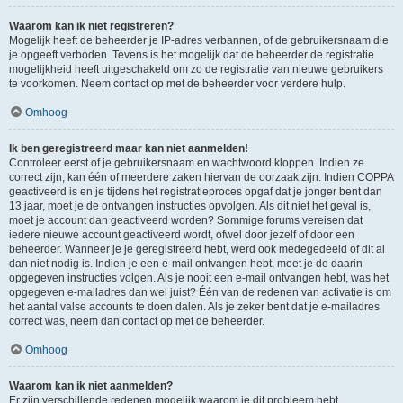
Waarom kan ik niet registreren?
Mogelijk heeft de beheerder je IP-adres verbannen, of de gebruikersnaam die
je opgeeft verboden. Tevens is het mogelijk dat de beheerder de registratie
mogelijkheid heeft uitgeschakeld om zo de registratie van nieuwe gebruikers
te voorkomen. Neem contact op met de beheerder voor verdere hulp.
Omhoog
Ik ben geregistreerd maar kan niet aanmelden!
Controleer eerst of je gebruikersnaam en wachtwoord kloppen. Indien ze
correct zijn, kan één of meerdere zaken hiervan de oorzaak zijn. Indien COPPA
geactiveerd is en je tijdens het registratieproces opgaf dat je jonger bent dan
13 jaar, moet je de ontvangen instructies opvolgen. Als dit niet het geval is,
moet je account dan geactiveerd worden? Sommige forums vereisen dat
iedere nieuwe account geactiveerd wordt, ofwel door jezelf of door een
beheerder. Wanneer je je geregistreerd hebt, werd ook medegedeeld of dit al
dan niet nodig is. Indien je een e-mail ontvangen hebt, moet je de daarin
opgegeven instructies volgen. Als je nooit een e-mail ontvangen hebt, was het
opgegeven e-mailadres dan wel juist? Één van de redenen van activatie is om
het aantal valse accounts te doen dalen. Als je zeker bent dat je e-mailadres
correct was, neem dan contact op met de beheerder.
Omhoog
Waarom kan ik niet aanmelden?
Er zijn verschillende redenen mogelijk waarom je dit probleem hebt.