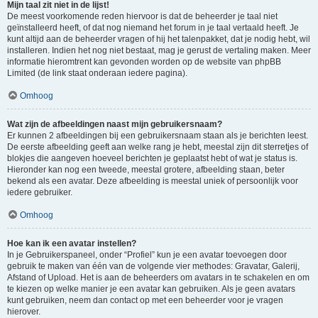
Mijn taal zit niet in de lijst!
De meest voorkomende reden hiervoor is dat de beheerder je taal niet
geïnstalleerd heeft, of dat nog niemand het forum in je taal vertaald heeft. Je
kunt altijd aan de beheerder vragen of hij het talenpakket, dat je nodig hebt, wil
installeren. Indien het nog niet bestaat, mag je gerust de vertaling maken. Meer
informatie hieromtrent kan gevonden worden op de website van phpBB
Limited (de link staat onderaan iedere pagina).
Omhoog
Wat zijn de afbeeldingen naast mijn gebruikersnaam?
Er kunnen 2 afbeeldingen bij een gebruikersnaam staan als je berichten leest.
De eerste afbeelding geeft aan welke rang je hebt, meestal zijn dit sterretjes of
blokjes die aangeven hoeveel berichten je geplaatst hebt of wat je status is.
Hieronder kan nog een tweede, meestal grotere, afbeelding staan, beter
bekend als een avatar. Deze afbeelding is meestal uniek of persoonlijk voor
iedere gebruiker.
Omhoog
Hoe kan ik een avatar instellen?
In je Gebruikerspaneel, onder “Profiel” kun je een avatar toevoegen door
gebruik te maken van één van de volgende vier methodes: Gravatar, Galerij,
Afstand of Upload. Het is aan de beheerders om avatars in te schakelen en om
te kiezen op welke manier je een avatar kan gebruiken. Als je geen avatars
kunt gebruiken, neem dan contact op met een beheerder voor je vragen
hierover.