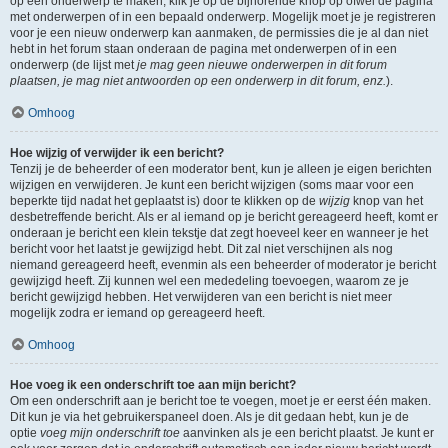
op een onderwerp te maken, klik je op de bijhorende knop op ofwel de pagina
met onderwerpen of in een bepaald onderwerp. Mogelijk moet je je registreren
voor je een nieuw onderwerp kan aanmaken, de permissies die je al dan niet
hebt in het forum staan onderaan de pagina met onderwerpen of in een
onderwerp (de lijst met
je mag geen nieuwe onderwerpen in dit forum
plaatsen, je mag niet antwoorden op een onderwerp in dit forum, enz.
).
Omhoog
Hoe wijzig of verwijder ik een bericht?
Tenzij je de beheerder of een moderator bent, kun je alleen je eigen berichten
wijzigen en verwijderen. Je kunt een bericht wijzigen (soms maar voor een
beperkte tijd nadat het geplaatst is) door te klikken op de
wijzig
knop van het
desbetreffende bericht. Als er al iemand op je bericht gereageerd heeft, komt er
onderaan je bericht een klein tekstje dat zegt hoeveel keer en wanneer je het
bericht voor het laatst je gewijzigd hebt. Dit zal niet verschijnen als nog
niemand gereageerd heeft, evenmin als een beheerder of moderator je bericht
gewijzigd heeft. Zij kunnen wel een mededeling toevoegen, waarom ze je
bericht gewijzigd hebben. Het verwijderen van een bericht is niet meer
mogelijk zodra er iemand op gereageerd heeft.
Omhoog
Hoe voeg ik een onderschrift toe aan mijn bericht?
Om een onderschrift aan je bericht toe te voegen, moet je er eerst één maken.
Dit kun je via het gebruikerspaneel doen. Als je dit gedaan hebt, kun je de
optie
voeg mijn onderschrift toe
aanvinken als je een bericht plaatst. Je kunt er