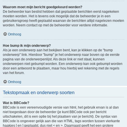
Waarom moet mijn bericht goedgekeurd worden?
De beheerder kan beslist hebben dat geplaatste berichten eerst nagekeken
moeten worden. Het is tevens ook mogelijk dat de beheerder je in een
gebruikersgroep heeft geplaatst waarvan de berichten altijd nagelezen moeten
worden. Neem contact op met de beheerder voor verdere informatie.
Omhoog
Hoe bump ik mijn onderwerp?
Als je een onderwerp aan het bekijken bent, kan je klikken op de "bump
onderwerp" link. Hierdoor "bump" je het onderwerp naar boven op de eerste
pagina van de onderwerpenlijst. Als deze link er niet staat, kunnen
onderwerpen niet gebumpt worden. Een onderwerp kan ook gebumpt worden
door een antwoord te plaatsen, maar hou hierbij wel rekening met de regels
van het forum.
Omhoog
Tekstopmaak en onderwerp soorten
Wat is BBCode?
BBCode is een vereenvoudigde versie van html, het gebruik ervan is al dan
niet toegestaan door de beheerder (je kunt BBCode ook per bericht
uitschakelen, dit is een optie bij het plaatsen van je bericht). De syntax van
BBCode is ongeveer gelijk aan die van HTML, tags worden tussen vierkante
haakjes [ en ] geplaatst, dus niet < en >. Daarnaast geeft het een grotere