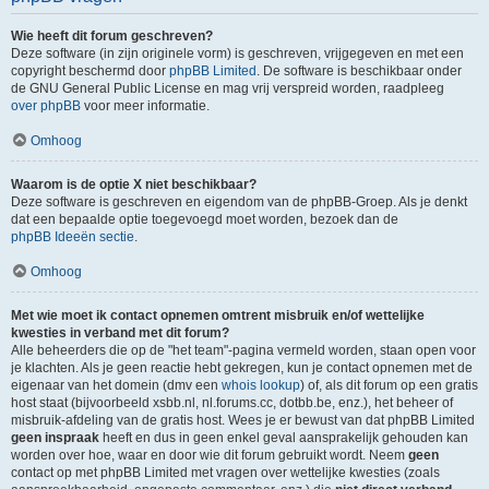
Wie heeft dit forum geschreven?
Deze software (in zijn originele vorm) is geschreven, vrijgegeven en met een
copyright beschermd door
phpBB Limited
. De software is beschikbaar onder
de GNU General Public License en mag vrij verspreid worden, raadpleeg
over phpBB
voor meer informatie.
Omhoog
Waarom is de optie X niet beschikbaar?
Deze software is geschreven en eigendom van de phpBB-Groep. Als je denkt
dat een bepaalde optie toegevoegd moet worden, bezoek dan de
phpBB Ideeën sectie
.
Omhoog
Met wie moet ik contact opnemen omtrent misbruik en/of wettelijke
kwesties in verband met dit forum?
Alle beheerders die op de "het team"-pagina vermeld worden, staan open voor
je klachten. Als je geen reactie hebt gekregen, kun je contact opnemen met de
eigenaar van het domein (dmv een
whois lookup
) of, als dit forum op een gratis
host staat (bijvoorbeeld xsbb.nl, nl.forums.cc, dotbb.be, enz.), het beheer of
misbruik-afdeling van de gratis host. Wees je er bewust van dat phpBB Limited
geen inspraak
heeft en dus in geen enkel geval aansprakelijk gehouden kan
worden over hoe, waar en door wie dit forum gebruikt wordt. Neem
geen
contact op met phpBB Limited met vragen over wettelijke kwesties (zoals