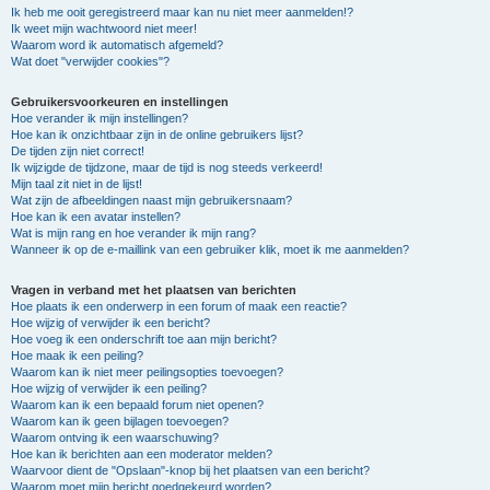
Ik heb me ooit geregistreerd maar kan nu niet meer aanmelden!?
Ik weet mijn wachtwoord niet meer!
Waarom word ik automatisch afgemeld?
Wat doet "verwijder cookies"?
Gebruikersvoorkeuren en instellingen
Hoe verander ik mijn instellingen?
Hoe kan ik onzichtbaar zijn in de online gebruikers lijst?
De tijden zijn niet correct!
Ik wijzigde de tijdzone, maar de tijd is nog steeds verkeerd!
Mijn taal zit niet in de lijst!
Wat zijn de afbeeldingen naast mijn gebruikersnaam?
Hoe kan ik een avatar instellen?
Wat is mijn rang en hoe verander ik mijn rang?
Wanneer ik op de e-maillink van een gebruiker klik, moet ik me aanmelden?
Vragen in verband met het plaatsen van berichten
Hoe plaats ik een onderwerp in een forum of maak een reactie?
Hoe wijzig of verwijder ik een bericht?
Hoe voeg ik een onderschrift toe aan mijn bericht?
Hoe maak ik een peiling?
Waarom kan ik niet meer peilingsopties toevoegen?
Hoe wijzig of verwijder ik een peiling?
Waarom kan ik een bepaald forum niet openen?
Waarom kan ik geen bijlagen toevoegen?
Waarom ontving ik een waarschuwing?
Hoe kan ik berichten aan een moderator melden?
Waarvoor dient de "Opslaan"-knop bij het plaatsen van een bericht?
Waarom moet mijn bericht goedgekeurd worden?