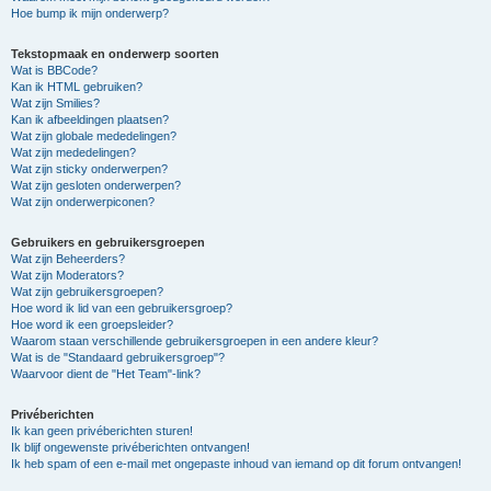
Hoe bump ik mijn onderwerp?
Tekstopmaak en onderwerp soorten
Wat is BBCode?
Kan ik HTML gebruiken?
Wat zijn Smilies?
Kan ik afbeeldingen plaatsen?
Wat zijn globale mededelingen?
Wat zijn mededelingen?
Wat zijn sticky onderwerpen?
Wat zijn gesloten onderwerpen?
Wat zijn onderwerpiconen?
Gebruikers en gebruikersgroepen
Wat zijn Beheerders?
Wat zijn Moderators?
Wat zijn gebruikersgroepen?
Hoe word ik lid van een gebruikersgroep?
Hoe word ik een groepsleider?
Waarom staan verschillende gebruikersgroepen in een andere kleur?
Wat is de "Standaard gebruikersgroep"?
Waarvoor dient de "Het Team"-link?
Privéberichten
Ik kan geen privéberichten sturen!
Ik blijf ongewenste privéberichten ontvangen!
Ik heb spam of een e-mail met ongepaste inhoud van iemand op dit forum ontvangen!