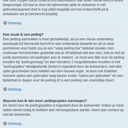
ook voor zorgen dat je onderschrift automatisch aan ieder nieuw bericht wordt
toegevoegd. Dit doe je door de bijhorende optie te activeren in het
gebruikerspaneel (het is nog altijd mogelijk om het onderschrift uit te
schakelen als je het bericht plaatst).
Omhoog
Hoe maak ik een peiling?
Een peiling aanmaken is heel gemakkelijk, als je een nieuw onderwerp
aanmaakt (of het eerste bericht in een onderwerp bewerkt en als je daar
permissies voor hebt) zou je een "voeg peiling toe" tabblad moeten zien
onderaan het berichten-gedeelte (als je dit tabblad niet kan zien, heb je niet de
juiste permissies om peilingen aan te maken). Je moet een titel voor de peiling
invullen bij "peilingsvraag" en dan minstens 2 mogelijkheden invullen in het
"peilingopties"-tekstgedeelte (limiet is ingesteld door de beheerder), met elke
optie gescheiden door middel van een nieuwe regel. Je kunt ook instellen
hoeveel opties een gebruiker mag kiezen onder "opties per gebruiker" en een
tijdslimiet in dagen voor de peiling (0 is een peiling van oneindige duur).
Omhoog
Waarom kan ik niet meer peilingsopties toevoegen?
De limiet voor de peilingsopties is ingesteld door de beheerder. Indien je meer
opties denkt nodig te hebben dan het toegestane aantal, neem dan contact op
met de beheerder.
Omhoog