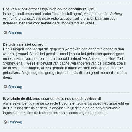
Hoe kan ik onzichtbaar zijn in de online gebruikers lijst?
In het gebruikerspaneel onder "foruminstellingen", vind je de optie
Verberg
mijn online status
. Als je deze optie activeert zul je onzichtbaar zijn voor
iedereen, behalve voor beheerders, moderators en jezelf.
Omhoog
De tijden zijn niet correct!
Het is mogelijk dat de tijd die gegeven wordt van een andere tijdzone is dan
waarin jij woont. Als dit het geval is, moet je naar het gebruikerspaneel gaan
en je tijdzone veranderen in een bepaald gebied (vb: Amsterdam, New York,
Sydney, enz.). Wees er bewust van dat het veranderen van de tijdzone, zoals
de meeste instellingen, alleen gedaan kunnen worden door geregistreerde
gebruikers. Als je nog niet geregistreerd bent is dit een goed moment om dit te
doen.
Omhoog
Ik wijzigde de tijdzone, maar de tijd is nog steeds verkeerd!
Als je zeker bent dat je de correcte tijdzone en zomertijd goed hebt ingevuld en
de tijd is nog steeds anders, is waarschijnlijk de tijd op de server verkeerd
ingesteld en zullen de beheerders een aanpassing moeten doen.
Omhoog