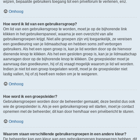
wijzen, bepaalde gebruikers toegang tot een privéforum te verlenen, enz.
Omhoog
Hoe word ik lid van een gebruikersgroep?
Om lid van een gebruikersgroep te worden, moet je op de bijhorende link
klikken in het gebruikerspaneel, waarna je een overzicht van alle
gebruikersgroepen krijgt. Niet alle groepen zijn vrij toegankelijk, ze vereisen
een goedkeuring van je lidmaatschap en hebben soms zelf verborgen
gebruikers. Als het een open groep is, kan je lid worden door op de hiervoor
dienende knop te klikken. Als het een gesloten groep is, kan je je lidmaatschap
aanvragen door op de bijhorende knop te klikken. De groepsleider moet je
aanvraag dan goedkeuren, hij of zij vraagt mogelijk waarom je lid wil worden.
Indien je niet tot een groep toegelaten wordt, moet je de groepsleider niet
lastig vallen, hij of zij heeft een reden om je te weigeren.
Omhoog
Hoe word ik een groepsleider?
Gebruikersgroepen worden door de beheerder gemaakt, deze beslist dus ook
wie de groepsleider is. Als je een gebruikersgroep wil starten, moet je contact
opnemen met de beheerder, dit kan door hem/haar een privébericht te sturen.
Omhoog
Waarom staan verschillende gebruikersgroepen in een andere kleur?
De beheerder kan een kleur aan een gebruikersgroep toegewezen hebben, dit