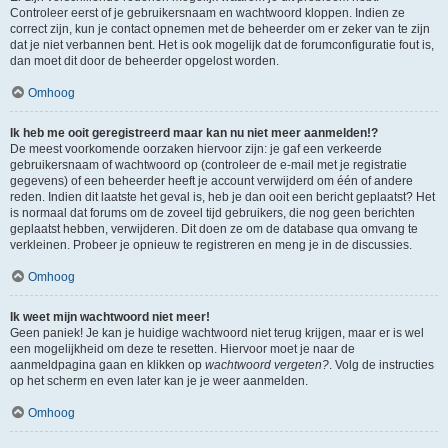
Controleer eerst of je gebruikersnaam en wachtwoord kloppen. Indien ze
correct zijn, kun je contact opnemen met de beheerder om er zeker van te zijn
dat je niet verbannen bent. Het is ook mogelijk dat de forumconfiguratie fout is,
dan moet dit door de beheerder opgelost worden.
Omhoog
Ik heb me ooit geregistreerd maar kan nu niet meer aanmelden!?
De meest voorkomende oorzaken hiervoor zijn: je gaf een verkeerde
gebruikersnaam of wachtwoord op (controleer de e-mail met je registratie
gegevens) of een beheerder heeft je account verwijderd om één of andere
reden. Indien dit laatste het geval is, heb je dan ooit een bericht geplaatst? Het
is normaal dat forums om de zoveel tijd gebruikers, die nog geen berichten
geplaatst hebben, verwijderen. Dit doen ze om de database qua omvang te
verkleinen. Probeer je opnieuw te registreren en meng je in de discussies.
Omhoog
Ik weet mijn wachtwoord niet meer!
Geen paniek! Je kan je huidige wachtwoord niet terug krijgen, maar er is wel
een mogelijkheid om deze te resetten. Hiervoor moet je naar de
aanmeldpagina gaan en klikken op
wachtwoord vergeten?
. Volg de instructies
op het scherm en even later kan je je weer aanmelden.
Omhoog