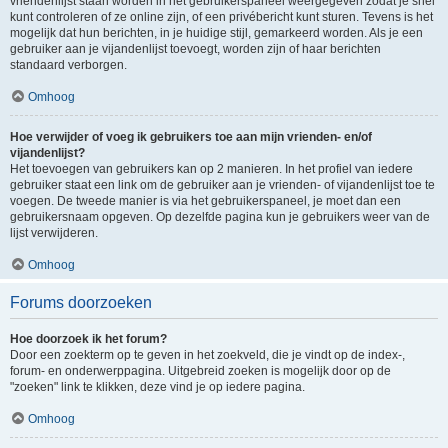
vriendenlijst staan worden in het gebruikerspaneel weergegeven zodat je snel
kunt controleren of ze online zijn, of een privébericht kunt sturen. Tevens is het
mogelijk dat hun berichten, in je huidige stijl, gemarkeerd worden. Als je een
gebruiker aan je vijandenlijst toevoegt, worden zijn of haar berichten
standaard verborgen.
Omhoog
Hoe verwijder of voeg ik gebruikers toe aan mijn vrienden- en/of
vijandenlijst?
Het toevoegen van gebruikers kan op 2 manieren. In het profiel van iedere
gebruiker staat een link om de gebruiker aan je vrienden- of vijandenlijst toe te
voegen. De tweede manier is via het gebruikerspaneel, je moet dan een
gebruikersnaam opgeven. Op dezelfde pagina kun je gebruikers weer van de
lijst verwijderen.
Omhoog
Forums doorzoeken
Hoe doorzoek ik het forum?
Door een zoekterm op te geven in het zoekveld, die je vindt op de index-,
forum- en onderwerppagina. Uitgebreid zoeken is mogelijk door op de
"zoeken" link te klikken, deze vind je op iedere pagina.
Omhoog