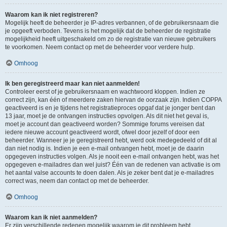
Waarom kan ik niet registreren?
Mogelijk heeft de beheerder je IP-adres verbannen, of de gebruikersnaam die
je opgeeft verboden. Tevens is het mogelijk dat de beheerder de registratie
mogelijkheid heeft uitgeschakeld om zo de registratie van nieuwe gebruikers
te voorkomen. Neem contact op met de beheerder voor verdere hulp.
Omhoog
Ik ben geregistreerd maar kan niet aanmelden!
Controleer eerst of je gebruikersnaam en wachtwoord kloppen. Indien ze
correct zijn, kan één of meerdere zaken hiervan de oorzaak zijn. Indien COPPA
geactiveerd is en je tijdens het registratieproces opgaf dat je jonger bent dan
13 jaar, moet je de ontvangen instructies opvolgen. Als dit niet het geval is,
moet je account dan geactiveerd worden? Sommige forums vereisen dat
iedere nieuwe account geactiveerd wordt, ofwel door jezelf of door een
beheerder. Wanneer je je geregistreerd hebt, werd ook medegedeeld of dit al
dan niet nodig is. Indien je een e-mail ontvangen hebt, moet je de daarin
opgegeven instructies volgen. Als je nooit een e-mail ontvangen hebt, was het
opgegeven e-mailadres dan wel juist? Één van de redenen van activatie is om
het aantal valse accounts te doen dalen. Als je zeker bent dat je e-mailadres
correct was, neem dan contact op met de beheerder.
Omhoog
Waarom kan ik niet aanmelden?
Er zijn verschillende redenen mogelijk waarom je dit probleem hebt.