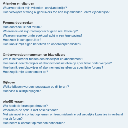
Vrienden en vijanden
Waarvoor dient mijn vrienden- en vijandenlijst?
Hoe verwijder of voeg ik gebruikers toe aan mijn vrienden- en/of vijandenlijst?
Forums doorzoeken
Hoe doorzoek ik het forum?
Waarom levert mijn zoekopdracht geen resultaten op?
Waarom resulteert mijn zoekopdracht in een lege pagina?
Hoe zoek ik een gebruiker?
Hoe kan ik mijn eigen berichten en onderwerpen vinden?
Onderwerpabonnementen en bladwijzers
Wat is het verschil tussen een bladwijzer en abonnement?
Hoe kan ik een bladwijzer of abonnement instellen op specifieke onderwerpen?
Hoe kan ik een bladwijzer of abonnement instellen op specifieke forums?
Hoe zeg ik mijn abonnement op?
Bijlagen
Welke bijlagen worden toegestaan op dit forum?
Hoe vind ik al mijn bijlagen?
phpBB vragen
Wie heeft dit forum geschreven?
Waarom is de optie X niet beschikbaar?
Met wie moet ik contact opnemen omtrent misbruik en/of wettelijke kwesties in verband
met dit forum?
Hoe neem ik contact op met een beheerder?