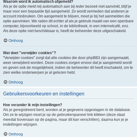
Waarom word ik automatisch afgemeld?
Als je de optie
meld mij automatisch aan bij ieder bezoek
niet aanvinkt, blijf je
maar voor een bepaalde tijd aangemeld. Zo wordt vermeden dat anderen je
account misbruiken. Om aangemeld te blijven, moet je bij het aanmelden die
optie aanvinken. We raden dit echter af als je gebruik maakt van een openbare
computer, bijvoorbeeld op school, in de bibliotheek, in een internetcafé, enz.
Als deze optie niet beschikbaar is, heeft de beheerder deze uitgeschakeld.
Omhoog
Wat doet "verwijder cookies"?
"Verwijder cookies" zorgt dat alle cookies die door phpBB3 zijn aangemaakt,
weer verwijderd worden. Deze cookies zorgen ervoor dat je aangemeld wordt
en geven ook de mogelijkheid, indien de beheerder dit heeft inschakeld, om te
zien welke onderwerpen je al gelezen hebt.
Omhoog
Gebruikersvoorkeuren en instellingen
Hoe verander ik mijn instellingen?
Als je geregistreerd bent, worden al je gegevens opgeslagen in de database.
Om ze te wijzigen moet je op de
gebruikerspaneel
link klikken (deze staat
meestal bovenaan op de pagina, maar dit kan verschillen), daarna kun je je
instellingen wijzigen.
Omhoog