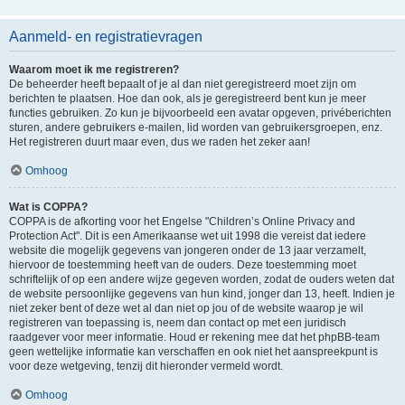
Aanmeld- en registratievragen
Waarom moet ik me registreren?
De beheerder heeft bepaalt of je al dan niet geregistreerd moet zijn om
berichten te plaatsen. Hoe dan ook, als je geregistreerd bent kun je meer
functies gebruiken. Zo kun je bijvoorbeeld een avatar opgeven, privéberichten
sturen, andere gebruikers e-mailen, lid worden van gebruikersgroepen, enz.
Het registreren duurt maar even, dus we raden het zeker aan!
Omhoog
Wat is COPPA?
COPPA is de afkorting voor het Engelse "Children’s Online Privacy and
Protection Act". Dit is een Amerikaanse wet uit 1998 die vereist dat iedere
website die mogelijk gegevens van jongeren onder de 13 jaar verzamelt,
hiervoor de toestemming heeft van de ouders. Deze toestemming moet
schriftelijk of op een andere wijze gegeven worden, zodat de ouders weten dat
de website persoonlijke gegevens van hun kind, jonger dan 13, heeft. Indien je
niet zeker bent of deze wet al dan niet op jou of de website waarop je wil
registreren van toepassing is, neem dan contact op met een juridisch
raadgever voor meer informatie. Houd er rekening mee dat het phpBB-team
geen wettelijke informatie kan verschaffen en ook niet het aanspreekpunt is
voor deze wetgeving, tenzij dit hieronder vermeld wordt.
Omhoog