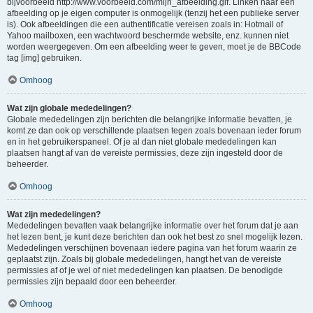
bijvoorbeeld http://www.voorbeeld.com/mijn_afbeelding.gif. Linken naar een
afbeelding op je eigen computer is onmogelijk (tenzij het een publieke server
is). Ook afbeeldingen die een authentificatie vereisen zoals in: Hotmail of
Yahoo mailboxen, een wachtwoord beschermde website, enz. kunnen niet
worden weergegeven. Om een afbeelding weer te geven, moet je de BBCode
tag [img] gebruiken.
Omhoog
Wat zijn globale mededelingen?
Globale mededelingen zijn berichten die belangrijke informatie bevatten, je
komt ze dan ook op verschillende plaatsen tegen zoals bovenaan ieder forum
en in het gebruikerspaneel. Of je al dan niet globale mededelingen kan
plaatsen hangt af van de vereiste permissies, deze zijn ingesteld door de
beheerder.
Omhoog
Wat zijn mededelingen?
Mededelingen bevatten vaak belangrijke informatie over het forum dat je aan
het lezen bent, je kunt deze berichten dan ook het best zo snel mogelijk lezen.
Mededelingen verschijnen bovenaan iedere pagina van het forum waarin ze
geplaatst zijn. Zoals bij globale mededelingen, hangt het van de vereiste
permissies af of je wel of niet mededelingen kan plaatsen. De benodigde
permissies zijn bepaald door een beheerder.
Omhoog