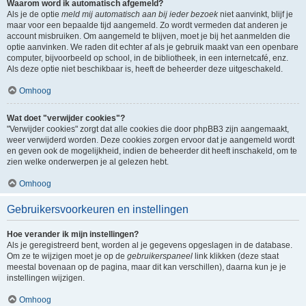
Waarom word ik automatisch afgemeld?
Als je de optie
meld mij automatisch aan bij ieder bezoek
niet aanvinkt, blijf je
maar voor een bepaalde tijd aangemeld. Zo wordt vermeden dat anderen je
account misbruiken. Om aangemeld te blijven, moet je bij het aanmelden die
optie aanvinken. We raden dit echter af als je gebruik maakt van een openbare
computer, bijvoorbeeld op school, in de bibliotheek, in een internetcafé, enz.
Als deze optie niet beschikbaar is, heeft de beheerder deze uitgeschakeld.
Omhoog
Wat doet "verwijder cookies"?
"Verwijder cookies" zorgt dat alle cookies die door phpBB3 zijn aangemaakt,
weer verwijderd worden. Deze cookies zorgen ervoor dat je aangemeld wordt
en geven ook de mogelijkheid, indien de beheerder dit heeft inschakeld, om te
zien welke onderwerpen je al gelezen hebt.
Omhoog
Gebruikersvoorkeuren en instellingen
Hoe verander ik mijn instellingen?
Als je geregistreerd bent, worden al je gegevens opgeslagen in de database.
Om ze te wijzigen moet je op de
gebruikerspaneel
link klikken (deze staat
meestal bovenaan op de pagina, maar dit kan verschillen), daarna kun je je
instellingen wijzigen.
Omhoog