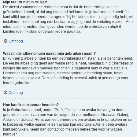
Mijn taal zit niet in de lijst!
De meest voorkomende reden hiervoor is dat de beheerder je taal niet
geïnstalleerd heeft, of dat nog niemand het forum in je taal vertaald heeft. Je
kunt altijd aan de beheerder vragen of hij het talenpakket, dat je nodig hebt, wil
installeren. Indien het nog niet bestaat, mag je gerust de vertaling maken. Meer
informatie hieromtrent kan gevonden worden op de website van phpBB
Limited (de link staat onderaan iedere pagina).
Omhoog
Wat zijn de afbeeldingen naast mijn gebruikersnaam?
Er kunnen 2 afbeeldingen bij een gebruikersnaam staan als je berichten leest.
De eerste afbeelding geeft aan welke rang je hebt, meestal zijn dit sterretjes of
blokjes die aangeven hoeveel berichten je geplaatst hebt of wat je status is.
Hieronder kan nog een tweede, meestal grotere, afbeelding staan, beter
bekend als een avatar. Deze afbeelding is meestal uniek of persoonlijk voor
iedere gebruiker.
Omhoog
Hoe kan ik een avatar instellen?
In je Gebruikerspaneel, onder “Profiel” kun je een avatar toevoegen door
gebruik te maken van één van de volgende vier methodes: Gravatar, Galerij,
Afstand of Upload. Het is aan de beheerders om avatars in te schakelen en om
te kiezen op welke manier je een avatar kan gebruiken. Als je geen avatars
kunt gebruiken, neem dan contact op met een beheerder voor je vragen
hierover.