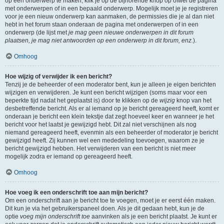
op een onderwerp te maken, klik je op de bijhorende knop op ofwel de pagina
met onderwerpen of in een bepaald onderwerp. Mogelijk moet je je registreren
voor je een nieuw onderwerp kan aanmaken, de permissies die je al dan niet
hebt in het forum staan onderaan de pagina met onderwerpen of in een
onderwerp (de lijst met
je mag geen nieuwe onderwerpen in dit forum
plaatsen, je mag niet antwoorden op een onderwerp in dit forum, enz.
).
Omhoog
Hoe wijzig of verwijder ik een bericht?
Tenzij je de beheerder of een moderator bent, kun je alleen je eigen berichten
wijzigen en verwijderen. Je kunt een bericht wijzigen (soms maar voor een
beperkte tijd nadat het geplaatst is) door te klikken op de
wijzig
knop van het
desbetreffende bericht. Als er al iemand op je bericht gereageerd heeft, komt er
onderaan je bericht een klein tekstje dat zegt hoeveel keer en wanneer je het
bericht voor het laatst je gewijzigd hebt. Dit zal niet verschijnen als nog
niemand gereageerd heeft, evenmin als een beheerder of moderator je bericht
gewijzigd heeft. Zij kunnen wel een mededeling toevoegen, waarom ze je
bericht gewijzigd hebben. Het verwijderen van een bericht is niet meer
mogelijk zodra er iemand op gereageerd heeft.
Omhoog
Hoe voeg ik een onderschrift toe aan mijn bericht?
Om een onderschrift aan je bericht toe te voegen, moet je er eerst één maken.
Dit kun je via het gebruikerspaneel doen. Als je dit gedaan hebt, kun je de
optie
voeg mijn onderschrift toe
aanvinken als je een bericht plaatst. Je kunt er