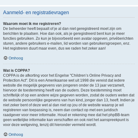
Aanmeld- en registratievragen
Waarom moet ik me registreren?
De beheerder heeft bepaalt of je al dan niet geregistreerd moet zijn om
berichten te plaatsen. Hoe dan ook, als je geregistreerd bent kun je meer
functies gebruiken. Zo kun je bijvoorbeeld een avatar opgeven, privéberichten
sturen, andere gebruikers e-mailen, lid worden van gebruikersgroepen, enz.
Het registreren duurt maar even, dus we raden het zeker aan!
Omhoog
Wat is COPPA?
COPPA is de afkorting voor het Engelse "Children’s Online Privacy and
Protection Act". Dit is een Amerikaanse wet uit 1998 die vereist dat iedere
website die mogelijk gegevens van jongeren onder de 13 jaar verzamelt,
hiervoor de toestemming heeft van de ouders. Deze toestemming moet
schriftelijk of op een andere wijze gegeven worden, zodat de ouders weten dat
de website persoonlijke gegevens van hun kind, jonger dan 13, heeft. Indien je
niet zeker bent of deze wet al dan niet op jou of de website waarop je wil
registreren van toepassing is, neem dan contact op met een juridisch
raadgever voor meer informatie. Houd er rekening mee dat het phpBB-team
geen wettelijke informatie kan verschaffen en ook niet het aanspreekpunt is
voor deze wetgeving, tenzij dit hieronder vermeld wordt.
Omhoog