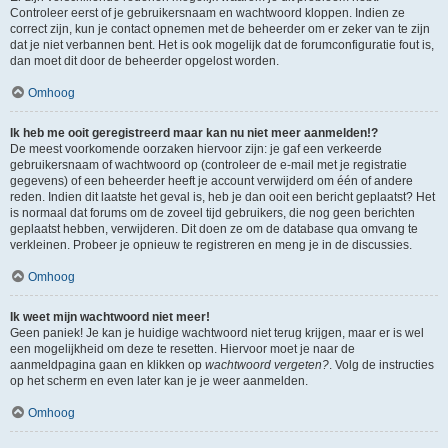
Controleer eerst of je gebruikersnaam en wachtwoord kloppen. Indien ze
correct zijn, kun je contact opnemen met de beheerder om er zeker van te zijn
dat je niet verbannen bent. Het is ook mogelijk dat de forumconfiguratie fout is,
dan moet dit door de beheerder opgelost worden.
Omhoog
Ik heb me ooit geregistreerd maar kan nu niet meer aanmelden!?
De meest voorkomende oorzaken hiervoor zijn: je gaf een verkeerde
gebruikersnaam of wachtwoord op (controleer de e-mail met je registratie
gegevens) of een beheerder heeft je account verwijderd om één of andere
reden. Indien dit laatste het geval is, heb je dan ooit een bericht geplaatst? Het
is normaal dat forums om de zoveel tijd gebruikers, die nog geen berichten
geplaatst hebben, verwijderen. Dit doen ze om de database qua omvang te
verkleinen. Probeer je opnieuw te registreren en meng je in de discussies.
Omhoog
Ik weet mijn wachtwoord niet meer!
Geen paniek! Je kan je huidige wachtwoord niet terug krijgen, maar er is wel
een mogelijkheid om deze te resetten. Hiervoor moet je naar de
aanmeldpagina gaan en klikken op
wachtwoord vergeten?
. Volg de instructies
op het scherm en even later kan je je weer aanmelden.
Omhoog