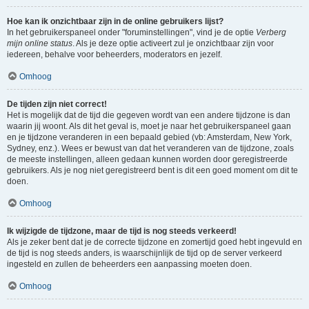
Hoe kan ik onzichtbaar zijn in de online gebruikers lijst?
In het gebruikerspaneel onder "foruminstellingen", vind je de optie
Verberg
mijn online status
. Als je deze optie activeert zul je onzichtbaar zijn voor
iedereen, behalve voor beheerders, moderators en jezelf.
Omhoog
De tijden zijn niet correct!
Het is mogelijk dat de tijd die gegeven wordt van een andere tijdzone is dan
waarin jij woont. Als dit het geval is, moet je naar het gebruikerspaneel gaan
en je tijdzone veranderen in een bepaald gebied (vb: Amsterdam, New York,
Sydney, enz.). Wees er bewust van dat het veranderen van de tijdzone, zoals
de meeste instellingen, alleen gedaan kunnen worden door geregistreerde
gebruikers. Als je nog niet geregistreerd bent is dit een goed moment om dit te
doen.
Omhoog
Ik wijzigde de tijdzone, maar de tijd is nog steeds verkeerd!
Als je zeker bent dat je de correcte tijdzone en zomertijd goed hebt ingevuld en
de tijd is nog steeds anders, is waarschijnlijk de tijd op de server verkeerd
ingesteld en zullen de beheerders een aanpassing moeten doen.
Omhoog