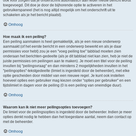
ook voor zorgen dat je onderschrift automatisch aan ieder nieuw bericht wordt
toegevoegd. Dit doe je door de bijhorende optie te activeren in het
gebruikerspaneel (het is nog altijd mogelijk om het onderschrift uit te
schakelen als je het bericht plaatst).
Omhoog
Hoe maak ik een peiling?
Een peiling aanmaken is heel gemakkelijk, als je een nieuw onderwerp
aanmaakt (of het eerste bericht in een onderwerp bewerkt en als je daar
permissies voor hebt) zou je een "voeg peiling toe" tabblad moeten zien
onderaan het berichten-gedeelte (als je dit tabblad niet kan zien, heb je niet de
juiste permissies om peilingen aan te maken). Je moet een titel voor de peiling
invullen bij "peilingsvraag" en dan minstens 2 mogelijkheden invullen in het
"peilingopties"-tekstgedeelte (limiet is ingesteld door de beheerder), met elke
optie gescheiden door middel van een nieuwe regel. Je kunt ook instellen
hoeveel opties een gebruiker mag kiezen onder "opties per gebruiker" en een
tijdslimiet in dagen voor de peiling (0 is een peiling van oneindige duur).
Omhoog
Waarom kan ik niet meer peilingsopties toevoegen?
De limiet voor de peilingsopties is ingesteld door de beheerder. Indien je meer
opties denkt nodig te hebben dan het toegestane aantal, neem dan contact op
met de beheerder.
Omhoog