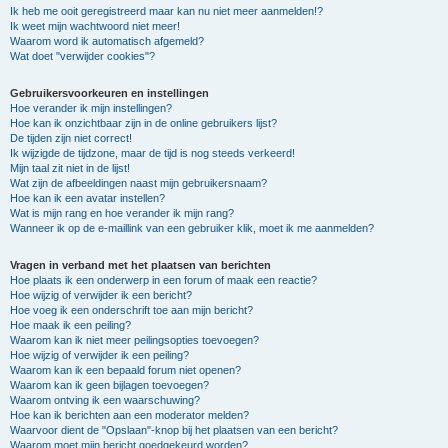
Ik heb me ooit geregistreerd maar kan nu niet meer aanmelden!?
Ik weet mijn wachtwoord niet meer!
Waarom word ik automatisch afgemeld?
Wat doet "verwijder cookies"?
Gebruikersvoorkeuren en instellingen
Hoe verander ik mijn instellingen?
Hoe kan ik onzichtbaar zijn in de online gebruikers lijst?
De tijden zijn niet correct!
Ik wijzigde de tijdzone, maar de tijd is nog steeds verkeerd!
Mijn taal zit niet in de lijst!
Wat zijn de afbeeldingen naast mijn gebruikersnaam?
Hoe kan ik een avatar instellen?
Wat is mijn rang en hoe verander ik mijn rang?
Wanneer ik op de e-maillink van een gebruiker klik, moet ik me aanmelden?
Vragen in verband met het plaatsen van berichten
Hoe plaats ik een onderwerp in een forum of maak een reactie?
Hoe wijzig of verwijder ik een bericht?
Hoe voeg ik een onderschrift toe aan mijn bericht?
Hoe maak ik een peiling?
Waarom kan ik niet meer peilingsopties toevoegen?
Hoe wijzig of verwijder ik een peiling?
Waarom kan ik een bepaald forum niet openen?
Waarom kan ik geen bijlagen toevoegen?
Waarom ontving ik een waarschuwing?
Hoe kan ik berichten aan een moderator melden?
Waarvoor dient de "Opslaan"-knop bij het plaatsen van een bericht?
Waarom moet mijn bericht goedgekeurd worden?