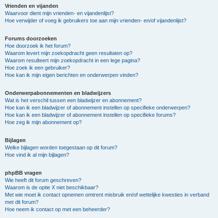
Vrienden en vijanden
Waarvoor dient mijn vrienden- en vijandenlijst?
Hoe verwijder of voeg ik gebruikers toe aan mijn vrienden- en/of vijandenlijst?
Forums doorzoeken
Hoe doorzoek ik het forum?
Waarom levert mijn zoekopdracht geen resultaten op?
Waarom resulteert mijn zoekopdracht in een lege pagina?
Hoe zoek ik een gebruiker?
Hoe kan ik mijn eigen berichten en onderwerpen vinden?
Onderwerpabonnementen en bladwijzers
Wat is het verschil tussen een bladwijzer en abonnement?
Hoe kan ik een bladwijzer of abonnement instellen op specifieke onderwerpen?
Hoe kan ik een bladwijzer of abonnement instellen op specifieke forums?
Hoe zeg ik mijn abonnement op?
Bijlagen
Welke bijlagen worden toegestaan op dit forum?
Hoe vind ik al mijn bijlagen?
phpBB vragen
Wie heeft dit forum geschreven?
Waarom is de optie X niet beschikbaar?
Met wie moet ik contact opnemen omtrent misbruik en/of wettelijke kwesties in verband
met dit forum?
Hoe neem ik contact op met een beheerder?