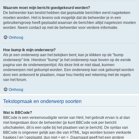
Waarom moet mijn bericht goedgekeurd worden?
De beheerder kan beslist hebben dat geplaatste berichten eerst nagekeken
moeten worden. Het is tevens ook mogelijk dat de beheerder je in een
gebruikersgroep heeft geplaatst waarvan de berichten altijd nagelezen moeten
worden. Neem contact op met de beheerder voor verdere informatie.
Omhoog
Hoe bump ik mijn onderwerp?
Als je een onderwerp aan het bekijken bent, kan je klikken op de "bump
onderwerp" link. Hierdoor "bump" je het onderwerp naar boven op de eerste
pagina van de onderwerpenlijst. Als deze link er niet staat, kunnen
onderwerpen niet gebumpt worden. Een onderwerp kan ook gebumpt worden
door een antwoord te plaatsen, maar hou hierbij wel rekening met de regels
van het forum.
Omhoog
Tekstopmaak en onderwerp soorten
Wat is BBCode?
BBCode is een vereenvoudigde versie van html, het gebruik ervan is al dan
niet toegestaan door de beheerder (je kunt BBCode ook per bericht
uitschakelen, dit is een optie bij het plaatsen van je bericht). De syntax van
BBCode is ongeveer gelijk aan die van HTML, tags worden tussen vierkante
haakjes [ en ] geplaatst, dus niet < en >. Daarnaast geeft het een grotere