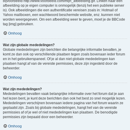
bijvoorbeeld http://www.voorbeeld.com/mijn_afbeelding.gif. Linken naar een
afbeelding op je eigen computer is onmogelijk (tenzij het een publieke server
is). Ook afbeeldingen die een authentificatie vereisen zoals in: Hotmail of
Yahoo mailboxen, een wachtwoord beschermde website, enz. kunnen niet
worden weergegeven. Om een afbeelding weer te geven, moet je de BBCode
tag [img] gebruiken.
Omhoog
Wat zijn globale mededelingen?
Globale mededelingen zijn berichten die belangrijke informatie bevatten, je
komt ze dan ook op verschillende plaatsen tegen zoals bovenaan ieder forum
en in het gebruikerspaneel. Of je al dan niet globale mededelingen kan
plaatsen hangt af van de vereiste permissies, deze zijn ingesteld door de
beheerder.
Omhoog
Wat zijn mededelingen?
Mededelingen bevatten vaak belangrijke informatie over het forum dat je aan
het lezen bent, je kunt deze berichten dan ook het best zo snel mogelijk lezen.
Mededelingen verschijnen bovenaan iedere pagina van het forum waarin ze
geplaatst zijn. Zoals bij globale mededelingen, hangt het van de vereiste
permissies af of je wel of niet mededelingen kan plaatsen. De benodigde
permissies zijn bepaald door een beheerder.
Omhoog