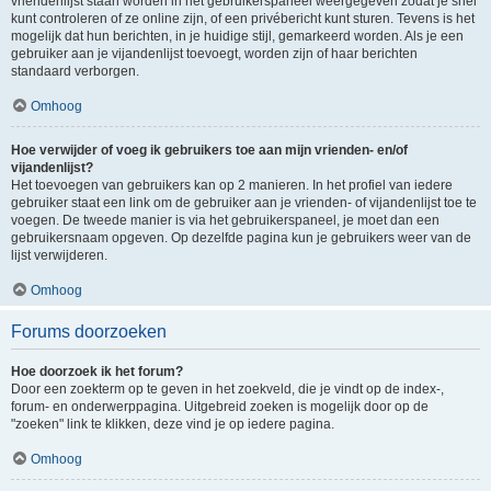
vriendenlijst staan worden in het gebruikerspaneel weergegeven zodat je snel
kunt controleren of ze online zijn, of een privébericht kunt sturen. Tevens is het
mogelijk dat hun berichten, in je huidige stijl, gemarkeerd worden. Als je een
gebruiker aan je vijandenlijst toevoegt, worden zijn of haar berichten
standaard verborgen.
Omhoog
Hoe verwijder of voeg ik gebruikers toe aan mijn vrienden- en/of
vijandenlijst?
Het toevoegen van gebruikers kan op 2 manieren. In het profiel van iedere
gebruiker staat een link om de gebruiker aan je vrienden- of vijandenlijst toe te
voegen. De tweede manier is via het gebruikerspaneel, je moet dan een
gebruikersnaam opgeven. Op dezelfde pagina kun je gebruikers weer van de
lijst verwijderen.
Omhoog
Forums doorzoeken
Hoe doorzoek ik het forum?
Door een zoekterm op te geven in het zoekveld, die je vindt op de index-,
forum- en onderwerppagina. Uitgebreid zoeken is mogelijk door op de
"zoeken" link te klikken, deze vind je op iedere pagina.
Omhoog