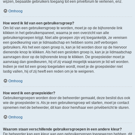
wijzen, bepaalde gebruikers toegang tot een privéforum te verlenen, enz.
Omhoog
Hoe word ik lid van een gebruikersgroep?
Om lid van een gebruikersgroep te worden, moet je op de bijhorende link
klikken in het gebruikerspaneel, waarna je een overzicht van alle
gebruikersgroepen krijgt. Niet alle groepen zijn vrij toegankelijk, ze vereisen
een goedkeuring van je lidmaatschap en hebben soms zelf verborgen
gebruikers. Als het een open groep is, kan je lid worden door op de hiervoor
dienende knop te klikken. Als het een gesloten groep is, kan je je lidmaatschap
aanvragen door op de bijhorende knop te klikken. De groepsleider moet je
aanvraag dan goedkeuren, hij of zij vraagt mogelijk waarom je lid wil worden.
Indien je niet tot een groep toegelaten wordt, moet je de groepsleider niet
lastig vallen, hij of zij heeft een reden om je te weigeren.
Omhoog
Hoe word ik een groepsleider?
Gebruikersgroepen worden door de beheerder gemaakt, deze beslist dus ook
wie de groepsleider is. Als je een gebruikersgroep wil starten, moet je contact
opnemen met de beheerder, dit kan door hem/haar een privébericht te sturen.
Omhoog
Waarom staan verschillende gebruikersgroepen in een andere kleur?
De beheerder kan een kleur aan een gebruikersgroep toegewezen hebben, dit