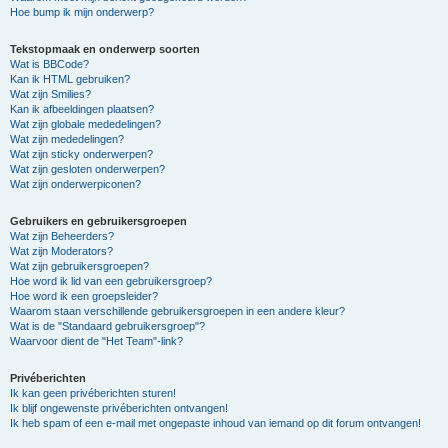
Hoe bump ik mijn onderwerp?
Tekstopmaak en onderwerp soorten
Wat is BBCode?
Kan ik HTML gebruiken?
Wat zijn Smilies?
Kan ik afbeeldingen plaatsen?
Wat zijn globale mededelingen?
Wat zijn mededelingen?
Wat zijn sticky onderwerpen?
Wat zijn gesloten onderwerpen?
Wat zijn onderwerpiconen?
Gebruikers en gebruikersgroepen
Wat zijn Beheerders?
Wat zijn Moderators?
Wat zijn gebruikersgroepen?
Hoe word ik lid van een gebruikersgroep?
Hoe word ik een groepsleider?
Waarom staan verschillende gebruikersgroepen in een andere kleur?
Wat is de "Standaard gebruikersgroep"?
Waarvoor dient de "Het Team"-link?
Privéberichten
Ik kan geen privéberichten sturen!
Ik blijf ongewenste privéberichten ontvangen!
Ik heb spam of een e-mail met ongepaste inhoud van iemand op dit forum ontvangen!