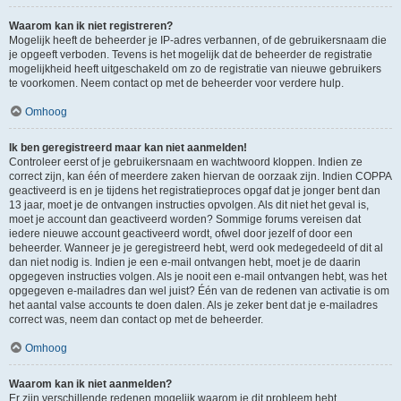
Waarom kan ik niet registreren?
Mogelijk heeft de beheerder je IP-adres verbannen, of de gebruikersnaam die
je opgeeft verboden. Tevens is het mogelijk dat de beheerder de registratie
mogelijkheid heeft uitgeschakeld om zo de registratie van nieuwe gebruikers
te voorkomen. Neem contact op met de beheerder voor verdere hulp.
Omhoog
Ik ben geregistreerd maar kan niet aanmelden!
Controleer eerst of je gebruikersnaam en wachtwoord kloppen. Indien ze
correct zijn, kan één of meerdere zaken hiervan de oorzaak zijn. Indien COPPA
geactiveerd is en je tijdens het registratieproces opgaf dat je jonger bent dan
13 jaar, moet je de ontvangen instructies opvolgen. Als dit niet het geval is,
moet je account dan geactiveerd worden? Sommige forums vereisen dat
iedere nieuwe account geactiveerd wordt, ofwel door jezelf of door een
beheerder. Wanneer je je geregistreerd hebt, werd ook medegedeeld of dit al
dan niet nodig is. Indien je een e-mail ontvangen hebt, moet je de daarin
opgegeven instructies volgen. Als je nooit een e-mail ontvangen hebt, was het
opgegeven e-mailadres dan wel juist? Één van de redenen van activatie is om
het aantal valse accounts te doen dalen. Als je zeker bent dat je e-mailadres
correct was, neem dan contact op met de beheerder.
Omhoog
Waarom kan ik niet aanmelden?
Er zijn verschillende redenen mogelijk waarom je dit probleem hebt.