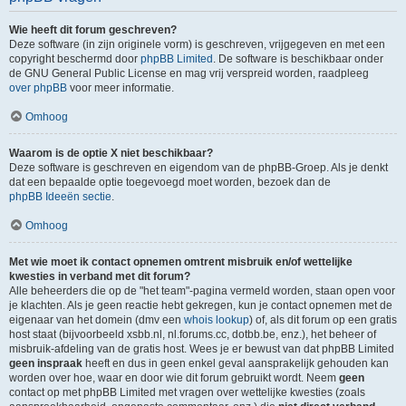
Wie heeft dit forum geschreven?
Deze software (in zijn originele vorm) is geschreven, vrijgegeven en met een
copyright beschermd door
phpBB Limited
. De software is beschikbaar onder
de GNU General Public License en mag vrij verspreid worden, raadpleeg
over phpBB
voor meer informatie.
Omhoog
Waarom is de optie X niet beschikbaar?
Deze software is geschreven en eigendom van de phpBB-Groep. Als je denkt
dat een bepaalde optie toegevoegd moet worden, bezoek dan de
phpBB Ideeën sectie
.
Omhoog
Met wie moet ik contact opnemen omtrent misbruik en/of wettelijke
kwesties in verband met dit forum?
Alle beheerders die op de "het team"-pagina vermeld worden, staan open voor
je klachten. Als je geen reactie hebt gekregen, kun je contact opnemen met de
eigenaar van het domein (dmv een
whois lookup
) of, als dit forum op een gratis
host staat (bijvoorbeeld xsbb.nl, nl.forums.cc, dotbb.be, enz.), het beheer of
misbruik-afdeling van de gratis host. Wees je er bewust van dat phpBB Limited
geen inspraak
heeft en dus in geen enkel geval aansprakelijk gehouden kan
worden over hoe, waar en door wie dit forum gebruikt wordt. Neem
geen
contact op met phpBB Limited met vragen over wettelijke kwesties (zoals