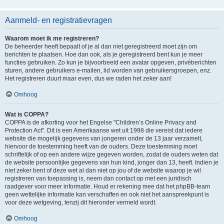
Aanmeld- en registratievragen
Waarom moet ik me registreren?
De beheerder heeft bepaalt of je al dan niet geregistreerd moet zijn om
berichten te plaatsen. Hoe dan ook, als je geregistreerd bent kun je meer
functies gebruiken. Zo kun je bijvoorbeeld een avatar opgeven, privéberichten
sturen, andere gebruikers e-mailen, lid worden van gebruikersgroepen, enz.
Het registreren duurt maar even, dus we raden het zeker aan!
Omhoog
Wat is COPPA?
COPPA is de afkorting voor het Engelse "Children’s Online Privacy and
Protection Act". Dit is een Amerikaanse wet uit 1998 die vereist dat iedere
website die mogelijk gegevens van jongeren onder de 13 jaar verzamelt,
hiervoor de toestemming heeft van de ouders. Deze toestemming moet
schriftelijk of op een andere wijze gegeven worden, zodat de ouders weten dat
de website persoonlijke gegevens van hun kind, jonger dan 13, heeft. Indien je
niet zeker bent of deze wet al dan niet op jou of de website waarop je wil
registreren van toepassing is, neem dan contact op met een juridisch
raadgever voor meer informatie. Houd er rekening mee dat het phpBB-team
geen wettelijke informatie kan verschaffen en ook niet het aanspreekpunt is
voor deze wetgeving, tenzij dit hieronder vermeld wordt.
Omhoog