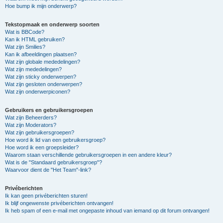
Hoe bump ik mijn onderwerp?
Tekstopmaak en onderwerp soorten
Wat is BBCode?
Kan ik HTML gebruiken?
Wat zijn Smilies?
Kan ik afbeeldingen plaatsen?
Wat zijn globale mededelingen?
Wat zijn mededelingen?
Wat zijn sticky onderwerpen?
Wat zijn gesloten onderwerpen?
Wat zijn onderwerpiconen?
Gebruikers en gebruikersgroepen
Wat zijn Beheerders?
Wat zijn Moderators?
Wat zijn gebruikersgroepen?
Hoe word ik lid van een gebruikersgroep?
Hoe word ik een groepsleider?
Waarom staan verschillende gebruikersgroepen in een andere kleur?
Wat is de "Standaard gebruikersgroep"?
Waarvoor dient de "Het Team"-link?
Privéberichten
Ik kan geen privéberichten sturen!
Ik blijf ongewenste privéberichten ontvangen!
Ik heb spam of een e-mail met ongepaste inhoud van iemand op dit forum ontvangen!