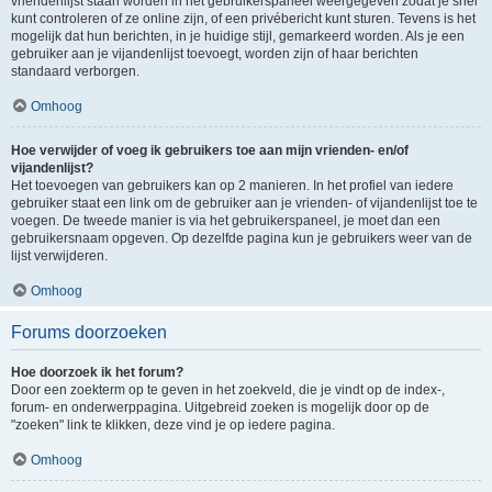
vriendenlijst staan worden in het gebruikerspaneel weergegeven zodat je snel
kunt controleren of ze online zijn, of een privébericht kunt sturen. Tevens is het
mogelijk dat hun berichten, in je huidige stijl, gemarkeerd worden. Als je een
gebruiker aan je vijandenlijst toevoegt, worden zijn of haar berichten
standaard verborgen.
Omhoog
Hoe verwijder of voeg ik gebruikers toe aan mijn vrienden- en/of
vijandenlijst?
Het toevoegen van gebruikers kan op 2 manieren. In het profiel van iedere
gebruiker staat een link om de gebruiker aan je vrienden- of vijandenlijst toe te
voegen. De tweede manier is via het gebruikerspaneel, je moet dan een
gebruikersnaam opgeven. Op dezelfde pagina kun je gebruikers weer van de
lijst verwijderen.
Omhoog
Forums doorzoeken
Hoe doorzoek ik het forum?
Door een zoekterm op te geven in het zoekveld, die je vindt op de index-,
forum- en onderwerppagina. Uitgebreid zoeken is mogelijk door op de
"zoeken" link te klikken, deze vind je op iedere pagina.
Omhoog