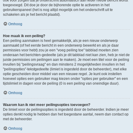
ook voor zorgen dat je onderschrift automatisch aan ieder nieuw bericht wordt
toegevoegd. Dit doe je door de bijhorende optie te activeren in het
gebruikerspaneel (het is nog altijd mogelijk om het onderschrift uit te
schakelen als je het bericht plaatst).
Omhoog
Hoe maak ik een peiling?
Een peiling aanmaken is heel gemakkelijk, als je een nieuw onderwerp
aanmaakt (of het eerste bericht in een onderwerp bewerkt en als je daar
permissies voor hebt) zou je een "voeg peiling toe" tabblad moeten zien
onderaan het berichten-gedeelte (als je dit tabblad niet kan zien, heb je niet de
juiste permissies om peilingen aan te maken). Je moet een titel voor de peiling
invullen bij "peilingsvraag" en dan minstens 2 mogelijkheden invullen in het
"peilingopties"-tekstgedeelte (limiet is ingesteld door de beheerder), met elke
optie gescheiden door middel van een nieuwe regel. Je kunt ook instellen
hoeveel opties een gebruiker mag kiezen onder "opties per gebruiker" en een
tijdslimiet in dagen voor de peiling (0 is een peiling van oneindige duur).
Omhoog
Waarom kan ik niet meer peilingsopties toevoegen?
De limiet voor de peilingsopties is ingesteld door de beheerder. Indien je meer
opties denkt nodig te hebben dan het toegestane aantal, neem dan contact op
met de beheerder.
Omhoog