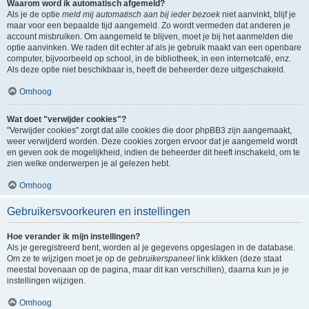
Waarom word ik automatisch afgemeld?
Als je de optie
meld mij automatisch aan bij ieder bezoek
niet aanvinkt, blijf je
maar voor een bepaalde tijd aangemeld. Zo wordt vermeden dat anderen je
account misbruiken. Om aangemeld te blijven, moet je bij het aanmelden die
optie aanvinken. We raden dit echter af als je gebruik maakt van een openbare
computer, bijvoorbeeld op school, in de bibliotheek, in een internetcafé, enz.
Als deze optie niet beschikbaar is, heeft de beheerder deze uitgeschakeld.
Omhoog
Wat doet "verwijder cookies"?
"Verwijder cookies" zorgt dat alle cookies die door phpBB3 zijn aangemaakt,
weer verwijderd worden. Deze cookies zorgen ervoor dat je aangemeld wordt
en geven ook de mogelijkheid, indien de beheerder dit heeft inschakeld, om te
zien welke onderwerpen je al gelezen hebt.
Omhoog
Gebruikersvoorkeuren en instellingen
Hoe verander ik mijn instellingen?
Als je geregistreerd bent, worden al je gegevens opgeslagen in de database.
Om ze te wijzigen moet je op de
gebruikerspaneel
link klikken (deze staat
meestal bovenaan op de pagina, maar dit kan verschillen), daarna kun je je
instellingen wijzigen.
Omhoog