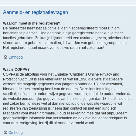
Aanmeld- en registratievragen
Waarom moet ik me registreren?
De beheerder heeft bepaalt of je al dan niet geregistreerd moet zijn om
berichten te plaatsen. Hoe dan ook, als je geregistreerd bent kun je meer
functies gebruiken. Zo kun je bijvoorbeeld een avatar opgeven, privéberichten
sturen, andere gebruikers e-mailen, lid worden van gebruikersgroepen, enz.
Het registreren duurt maar even, dus we raden het zeker aan!
Omhoog
Wat is COPPA?
COPPA is de afkorting voor het Engelse "Children’s Online Privacy and
Protection Act". Dit is een Amerikaanse wet uit 1998 die vereist dat iedere
website die mogelijk gegevens van jongeren onder de 13 jaar verzamelt,
hiervoor de toestemming heeft van de ouders. Deze toestemming moet
schriftelijk of op een andere wijze gegeven worden, zodat de ouders weten dat
de website persoonlijke gegevens van hun kind, jonger dan 13, heeft. Indien je
niet zeker bent of deze wet al dan niet op jou of de website waarop je wil
registreren van toepassing is, neem dan contact op met een juridisch
raadgever voor meer informatie. Houd er rekening mee dat het phpBB-team
geen wettelijke informatie kan verschaffen en ook niet het aanspreekpunt is
voor deze wetgeving, tenzij dit hieronder vermeld wordt.
Omhoog