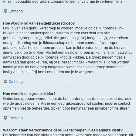
wijzen, bepaalde gebruikers toegang tot een privéforum te verlenen, enz.
Omhoog
Hoe word ik lid van een gebruikersgroep?
Om lid van een gebruikersgroep te worden, moet je op de bijhorende link
klikken in het gebruikerspaneel, waarna je een overzicht van alle
gebruikersgroepen krijgt. Niet alle groepen zijn vrij toegankelijk, ze vereisen
een goedkeuring van je lidmaatschap en hebben soms zelf verborgen
gebruikers. Als het een open groep is, kan je lid worden door op de hiervoor
dienende knop te klikken. Als het een gesloten groep is, kan je je lidmaatschap
aanvragen door op de bijhorende knop te klikken. De groepsleider moet je
aanvraag dan goedkeuren, hij of zij vraagt mogelijk waarom je lid wil worden.
Indien je niet tot een groep toegelaten wordt, moet je de groepsleider niet
lastig vallen, hij of zij heeft een reden om je te weigeren.
Omhoog
Hoe word ik een groepsleider?
Gebruikersgroepen worden door de beheerder gemaakt, deze beslist dus ook
wie de groepsleider is. Als je een gebruikersgroep wil starten, moet je contact
opnemen met de beheerder, dit kan door hem/haar een privébericht te sturen.
Omhoog
Waarom staan verschillende gebruikersgroepen in een andere kleur?
De beheerder kan een kleur aan een gebruikersgroep toegewezen hebben, dit