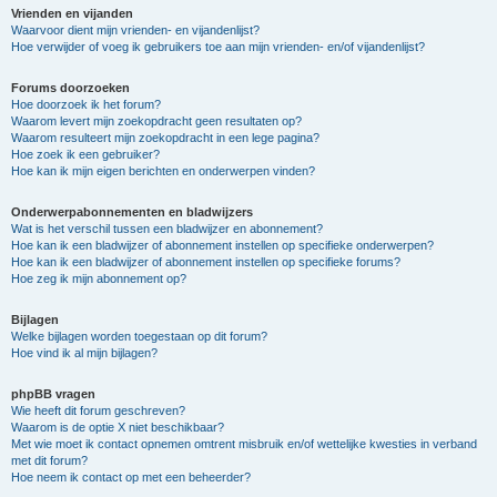
Vrienden en vijanden
Waarvoor dient mijn vrienden- en vijandenlijst?
Hoe verwijder of voeg ik gebruikers toe aan mijn vrienden- en/of vijandenlijst?
Forums doorzoeken
Hoe doorzoek ik het forum?
Waarom levert mijn zoekopdracht geen resultaten op?
Waarom resulteert mijn zoekopdracht in een lege pagina?
Hoe zoek ik een gebruiker?
Hoe kan ik mijn eigen berichten en onderwerpen vinden?
Onderwerpabonnementen en bladwijzers
Wat is het verschil tussen een bladwijzer en abonnement?
Hoe kan ik een bladwijzer of abonnement instellen op specifieke onderwerpen?
Hoe kan ik een bladwijzer of abonnement instellen op specifieke forums?
Hoe zeg ik mijn abonnement op?
Bijlagen
Welke bijlagen worden toegestaan op dit forum?
Hoe vind ik al mijn bijlagen?
phpBB vragen
Wie heeft dit forum geschreven?
Waarom is de optie X niet beschikbaar?
Met wie moet ik contact opnemen omtrent misbruik en/of wettelijke kwesties in verband
met dit forum?
Hoe neem ik contact op met een beheerder?