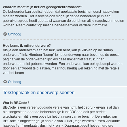
Waarom moet mijn bericht goedgekeurd worden?
De beheerder kan beslist hebben dat geplaatste berichten eerst nagekeken
moeten worden. Het is tevens ook mogelijk dat de beheerder je in een
gebruikersgroep heeft geplaatst waarvan de berichten altijd nagelezen moeten
worden. Neem contact op met de beheerder voor verdere informatie.
Omhoog
Hoe bump ik mijn onderwerp?
Als je een onderwerp aan het bekijken bent, kan je klikken op de "bump
onderwerp" link. Hierdoor "bump" je het onderwerp naar boven op de eerste
pagina van de onderwerpenlijst. Als deze link er niet staat, kunnen
onderwerpen niet gebumpt worden. Een onderwerp kan ook gebumpt worden
door een antwoord te plaatsen, maar hou hierbij wel rekening met de regels
van het forum.
Omhoog
Tekstopmaak en onderwerp soorten
Wat is BBCode?
BBCode is een vereenvoudigde versie van html, het gebruik ervan is al dan
niet toegestaan door de beheerder (je kunt BBCode ook per bericht
uitschakelen, dit is een optie bij het plaatsen van je bericht). De syntax van
BBCode is ongeveer gelijk aan die van HTML, tags worden tussen vierkante
haakjes [ en ] geplaatst, dus niet < en >. Daarnaast geeft het een grotere