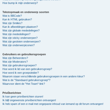
Hoe bump ik mijn onderwerp?
Tekstopmaak en onderwerp soorten
Wat is BBCode?
Kan ik HTML gebruiken?
Wat zijn Smilies?
Kan ik afbeeldingen plaatsen?
Wat zijn globale mededelingen?
Wat zijn mededelingen?
Wat zijn sticky onderwerpen?
Wat zijn gesloten onderwerpen?
Wat zijn onderwerpiconen?
Gebruikers en gebruikersgroepen
Wat zijn Beheerders?
Wat zijn Moderators?
Wat zijn gebruikersgroepen?
Hoe word ik lid van een gebruikersgroep?
Hoe word ik een groepsleider?
Waarom staan verschillende gebruikersgroepen in een andere kleur?
Wat is de "Standaard gebruikersgroep"?
Waarvoor dient de "Het Team"-link?
Privéberichten
Ik kan geen privéberichten sturen!
Ik blijf ongewenste privéberichten ontvangen!
Ik heb spam of een e-mail met ongepaste inhoud van iemand op dit forum ontvangen!