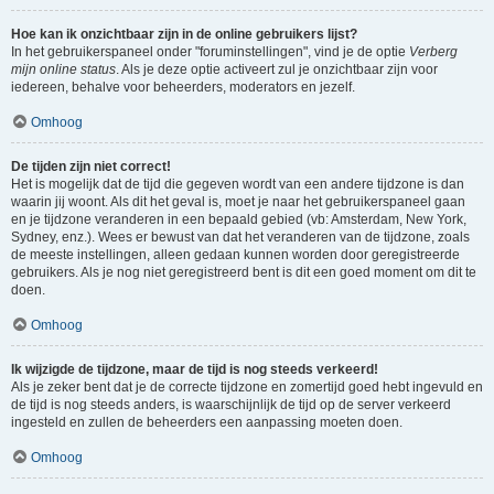
Hoe kan ik onzichtbaar zijn in de online gebruikers lijst?
In het gebruikerspaneel onder "foruminstellingen", vind je de optie
Verberg
mijn online status
. Als je deze optie activeert zul je onzichtbaar zijn voor
iedereen, behalve voor beheerders, moderators en jezelf.
Omhoog
De tijden zijn niet correct!
Het is mogelijk dat de tijd die gegeven wordt van een andere tijdzone is dan
waarin jij woont. Als dit het geval is, moet je naar het gebruikerspaneel gaan
en je tijdzone veranderen in een bepaald gebied (vb: Amsterdam, New York,
Sydney, enz.). Wees er bewust van dat het veranderen van de tijdzone, zoals
de meeste instellingen, alleen gedaan kunnen worden door geregistreerde
gebruikers. Als je nog niet geregistreerd bent is dit een goed moment om dit te
doen.
Omhoog
Ik wijzigde de tijdzone, maar de tijd is nog steeds verkeerd!
Als je zeker bent dat je de correcte tijdzone en zomertijd goed hebt ingevuld en
de tijd is nog steeds anders, is waarschijnlijk de tijd op de server verkeerd
ingesteld en zullen de beheerders een aanpassing moeten doen.
Omhoog