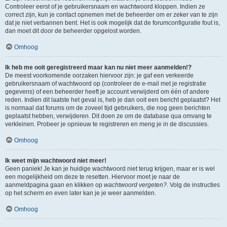
Controleer eerst of je gebruikersnaam en wachtwoord kloppen. Indien ze
correct zijn, kun je contact opnemen met de beheerder om er zeker van te zijn
dat je niet verbannen bent. Het is ook mogelijk dat de forumconfiguratie fout is,
dan moet dit door de beheerder opgelost worden.
Omhoog
Ik heb me ooit geregistreerd maar kan nu niet meer aanmelden!?
De meest voorkomende oorzaken hiervoor zijn: je gaf een verkeerde
gebruikersnaam of wachtwoord op (controleer de e-mail met je registratie
gegevens) of een beheerder heeft je account verwijderd om één of andere
reden. Indien dit laatste het geval is, heb je dan ooit een bericht geplaatst? Het
is normaal dat forums om de zoveel tijd gebruikers, die nog geen berichten
geplaatst hebben, verwijderen. Dit doen ze om de database qua omvang te
verkleinen. Probeer je opnieuw te registreren en meng je in de discussies.
Omhoog
Ik weet mijn wachtwoord niet meer!
Geen paniek! Je kan je huidige wachtwoord niet terug krijgen, maar er is wel
een mogelijkheid om deze te resetten. Hiervoor moet je naar de
aanmeldpagina gaan en klikken op
wachtwoord vergeten?
. Volg de instructies
op het scherm en even later kan je je weer aanmelden.
Omhoog