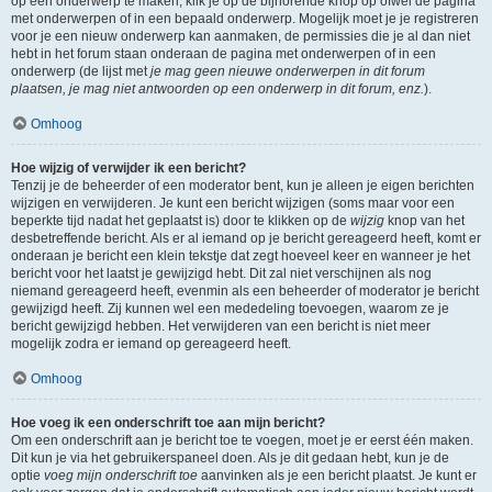
op een onderwerp te maken, klik je op de bijhorende knop op ofwel de pagina
met onderwerpen of in een bepaald onderwerp. Mogelijk moet je je registreren
voor je een nieuw onderwerp kan aanmaken, de permissies die je al dan niet
hebt in het forum staan onderaan de pagina met onderwerpen of in een
onderwerp (de lijst met
je mag geen nieuwe onderwerpen in dit forum
plaatsen, je mag niet antwoorden op een onderwerp in dit forum, enz.
).
Omhoog
Hoe wijzig of verwijder ik een bericht?
Tenzij je de beheerder of een moderator bent, kun je alleen je eigen berichten
wijzigen en verwijderen. Je kunt een bericht wijzigen (soms maar voor een
beperkte tijd nadat het geplaatst is) door te klikken op de
wijzig
knop van het
desbetreffende bericht. Als er al iemand op je bericht gereageerd heeft, komt er
onderaan je bericht een klein tekstje dat zegt hoeveel keer en wanneer je het
bericht voor het laatst je gewijzigd hebt. Dit zal niet verschijnen als nog
niemand gereageerd heeft, evenmin als een beheerder of moderator je bericht
gewijzigd heeft. Zij kunnen wel een mededeling toevoegen, waarom ze je
bericht gewijzigd hebben. Het verwijderen van een bericht is niet meer
mogelijk zodra er iemand op gereageerd heeft.
Omhoog
Hoe voeg ik een onderschrift toe aan mijn bericht?
Om een onderschrift aan je bericht toe te voegen, moet je er eerst één maken.
Dit kun je via het gebruikerspaneel doen. Als je dit gedaan hebt, kun je de
optie
voeg mijn onderschrift toe
aanvinken als je een bericht plaatst. Je kunt er