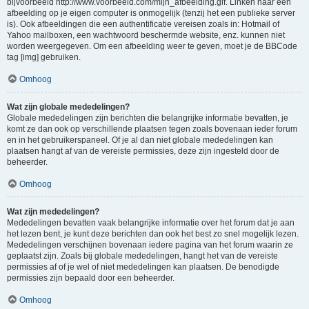
bijvoorbeeld http://www.voorbeeld.com/mijn_afbeelding.gif. Linken naar een
afbeelding op je eigen computer is onmogelijk (tenzij het een publieke server
is). Ook afbeeldingen die een authentificatie vereisen zoals in: Hotmail of
Yahoo mailboxen, een wachtwoord beschermde website, enz. kunnen niet
worden weergegeven. Om een afbeelding weer te geven, moet je de BBCode
tag [img] gebruiken.
Omhoog
Wat zijn globale mededelingen?
Globale mededelingen zijn berichten die belangrijke informatie bevatten, je
komt ze dan ook op verschillende plaatsen tegen zoals bovenaan ieder forum
en in het gebruikerspaneel. Of je al dan niet globale mededelingen kan
plaatsen hangt af van de vereiste permissies, deze zijn ingesteld door de
beheerder.
Omhoog
Wat zijn mededelingen?
Mededelingen bevatten vaak belangrijke informatie over het forum dat je aan
het lezen bent, je kunt deze berichten dan ook het best zo snel mogelijk lezen.
Mededelingen verschijnen bovenaan iedere pagina van het forum waarin ze
geplaatst zijn. Zoals bij globale mededelingen, hangt het van de vereiste
permissies af of je wel of niet mededelingen kan plaatsen. De benodigde
permissies zijn bepaald door een beheerder.
Omhoog