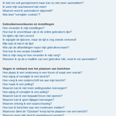
Ik heb me ooit geregistreerd maar kan nu niet meer aanmelden!?
Ik weet mijn wachtwoord niet meer!
Waarom word ik automatisch afgemeld?
Wat doet "verwijder cookies"?
Gebruikersvoorkeuren en instellingen
Hoe verander ik mijn instellingen?
Hoe kan ik onzichtbaar zijn in de online gebruikers lijst?
De tijden zijn niet correct!
Ik wijzigde de tijdzone, maar de tijd is nog steeds verkeerd!
Mijn taal zit niet in de lijst!
Wat zijn de afbeeldingen naast mijn gebruikersnaam?
Hoe kan ik een avatar instellen?
Wat is mijn rang en hoe verander ik mijn rang?
Wanneer ik op de e-maillink van een gebruiker klik, moet ik me aanmelden?
Vragen in verband met het plaatsen van berichten
Hoe plaats ik een onderwerp in een forum of maak een reactie?
Hoe wijzig of verwijder ik een bericht?
Hoe voeg ik een onderschrift toe aan mijn bericht?
Hoe maak ik een peiling?
Waarom kan ik niet meer peilingsopties toevoegen?
Hoe wijzig of verwijder ik een peiling?
Waarom kan ik een bepaald forum niet openen?
Waarom kan ik geen bijlagen toevoegen?
Waarom ontving ik een waarschuwing?
Hoe kan ik berichten aan een moderator melden?
Waarvoor dient de "Opslaan"-knop bij het plaatsen van een bericht?
Waarom moet mijn bericht goedgekeurd worden?