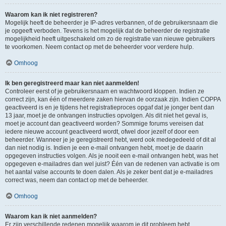
Waarom kan ik niet registreren?
Mogelijk heeft de beheerder je IP-adres verbannen, of de gebruikersnaam die
je opgeeft verboden. Tevens is het mogelijk dat de beheerder de registratie
mogelijkheid heeft uitgeschakeld om zo de registratie van nieuwe gebruikers
te voorkomen. Neem contact op met de beheerder voor verdere hulp.
Omhoog
Ik ben geregistreerd maar kan niet aanmelden!
Controleer eerst of je gebruikersnaam en wachtwoord kloppen. Indien ze
correct zijn, kan één of meerdere zaken hiervan de oorzaak zijn. Indien COPPA
geactiveerd is en je tijdens het registratieproces opgaf dat je jonger bent dan
13 jaar, moet je de ontvangen instructies opvolgen. Als dit niet het geval is,
moet je account dan geactiveerd worden? Sommige forums vereisen dat
iedere nieuwe account geactiveerd wordt, ofwel door jezelf of door een
beheerder. Wanneer je je geregistreerd hebt, werd ook medegedeeld of dit al
dan niet nodig is. Indien je een e-mail ontvangen hebt, moet je de daarin
opgegeven instructies volgen. Als je nooit een e-mail ontvangen hebt, was het
opgegeven e-mailadres dan wel juist? Één van de redenen van activatie is om
het aantal valse accounts te doen dalen. Als je zeker bent dat je e-mailadres
correct was, neem dan contact op met de beheerder.
Omhoog
Waarom kan ik niet aanmelden?
Er zijn verschillende redenen mogelijk waarom je dit probleem hebt.