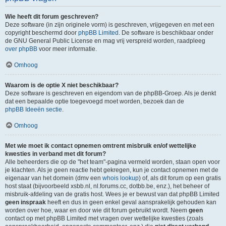
Wie heeft dit forum geschreven?
Deze software (in zijn originele vorm) is geschreven, vrijgegeven en met een
copyright beschermd door
phpBB Limited
. De software is beschikbaar onder
de GNU General Public License en mag vrij verspreid worden, raadpleeg
over phpBB
voor meer informatie.
Omhoog
Waarom is de optie X niet beschikbaar?
Deze software is geschreven en eigendom van de phpBB-Groep. Als je denkt
dat een bepaalde optie toegevoegd moet worden, bezoek dan de
phpBB Ideeën sectie
.
Omhoog
Met wie moet ik contact opnemen omtrent misbruik en/of wettelijke
kwesties in verband met dit forum?
Alle beheerders die op de "het team"-pagina vermeld worden, staan open voor
je klachten. Als je geen reactie hebt gekregen, kun je contact opnemen met de
eigenaar van het domein (dmv een
whois lookup
) of, als dit forum op een gratis
host staat (bijvoorbeeld xsbb.nl, nl.forums.cc, dotbb.be, enz.), het beheer of
misbruik-afdeling van de gratis host. Wees je er bewust van dat phpBB Limited
geen inspraak
heeft en dus in geen enkel geval aansprakelijk gehouden kan
worden over hoe, waar en door wie dit forum gebruikt wordt. Neem
geen
contact op met phpBB Limited met vragen over wettelijke kwesties (zoals