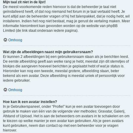
Mijn taal zit niet in de lijst!
De meest voorkomende reden hiervoor is dat de beheerder je taal niet
geïnstalleerd heeft, of dat nog niemand het forum in je taal vertaald heeft. Je
kunt altijd aan de beheerder vragen of hij het talenpakket, dat je nodig hebt, wil
installeren. Indien het nog niet bestaat, mag je gerust de vertaling maken. Meer
informatie hieromtrent kan gevonden worden op de website van phpBB
Limited (de link staat onderaan iedere pagina).
Omhoog
Wat zijn de afbeeldingen naast mijn gebruikersnaam?
Er kunnen 2 afbeeldingen bij een gebruikersnaam staan als je berichten leest.
De eerste afbeelding geeft aan welke rang je hebt, meestal zijn dit sterretjes of
blokjes die aangeven hoeveel berichten je geplaatst hebt of wat je status is.
Hieronder kan nog een tweede, meestal grotere, afbeelding staan, beter
bekend als een avatar. Deze afbeelding is meestal uniek of persoonlijk voor
iedere gebruiker.
Omhoog
Hoe kan ik een avatar instellen?
In je Gebruikerspaneel, onder “Profiel” kun je een avatar toevoegen door
gebruik te maken van één van de volgende vier methodes: Gravatar, Galerij,
Afstand of Upload. Het is aan de beheerders om avatars in te schakelen en om
te kiezen op welke manier je een avatar kan gebruiken. Als je geen avatars
kunt gebruiken, neem dan contact op met een beheerder voor je vragen
hierover.