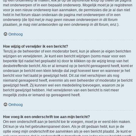
op een onderwerp te maken, klik je op de bijhorende knop op ofwel de pagina
met onderwerpen of in een bepaald onderwerp. Mogelijk moet je je registreren
voor je een nieuw onderwerp kan aanmaken, de permissies die je al dan niet
hebt in het forum staan onderaan de pagina met onderwerpen of in een
onderwerp (de lijst met
je mag geen nieuwe onderwerpen in dit forum
plaatsen, je mag niet antwoorden op een onderwerp in dit forum, enz.
).
Omhoog
Hoe wijzig of verwijder ik een bericht?
Tenzij je de beheerder of een moderator bent, kun je alleen je eigen berichten
wijzigen en verwijderen. Je kunt een bericht wijzigen (soms maar voor een
beperkte tijd nadat het geplaatst is) door te klikken op de
wijzig
knop van het
desbetreffende bericht. Als er al iemand op je bericht gereageerd heeft, komt er
onderaan je bericht een klein tekstje dat zegt hoeveel keer en wanneer je het
bericht voor het laatst je gewijzigd hebt. Dit zal niet verschijnen als nog
niemand gereageerd heeft, evenmin als een beheerder of moderator je bericht
gewijzigd heeft. Zij kunnen wel een mededeling toevoegen, waarom ze je
bericht gewijzigd hebben. Het verwijderen van een bericht is niet meer
mogelijk zodra er iemand op gereageerd heeft.
Omhoog
Hoe voeg ik een onderschrift toe aan mijn bericht?
Om een onderschrift aan je bericht toe te voegen, moet je er eerst één maken.
Dit kun je via het gebruikerspaneel doen. Als je dit gedaan hebt, kun je de
optie
voeg mijn onderschrift toe
aanvinken als je een bericht plaatst. Je kunt er