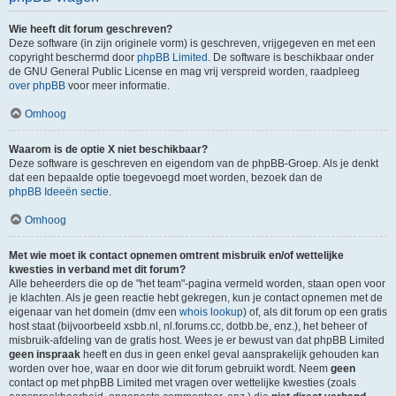
Wie heeft dit forum geschreven?
Deze software (in zijn originele vorm) is geschreven, vrijgegeven en met een
copyright beschermd door
phpBB Limited
. De software is beschikbaar onder
de GNU General Public License en mag vrij verspreid worden, raadpleeg
over phpBB
voor meer informatie.
Omhoog
Waarom is de optie X niet beschikbaar?
Deze software is geschreven en eigendom van de phpBB-Groep. Als je denkt
dat een bepaalde optie toegevoegd moet worden, bezoek dan de
phpBB Ideeën sectie
.
Omhoog
Met wie moet ik contact opnemen omtrent misbruik en/of wettelijke
kwesties in verband met dit forum?
Alle beheerders die op de "het team"-pagina vermeld worden, staan open voor
je klachten. Als je geen reactie hebt gekregen, kun je contact opnemen met de
eigenaar van het domein (dmv een
whois lookup
) of, als dit forum op een gratis
host staat (bijvoorbeeld xsbb.nl, nl.forums.cc, dotbb.be, enz.), het beheer of
misbruik-afdeling van de gratis host. Wees je er bewust van dat phpBB Limited
geen inspraak
heeft en dus in geen enkel geval aansprakelijk gehouden kan
worden over hoe, waar en door wie dit forum gebruikt wordt. Neem
geen
contact op met phpBB Limited met vragen over wettelijke kwesties (zoals