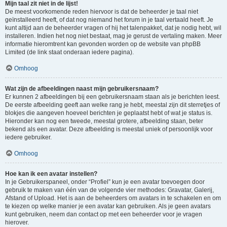
Mijn taal zit niet in de lijst!
De meest voorkomende reden hiervoor is dat de beheerder je taal niet
geïnstalleerd heeft, of dat nog niemand het forum in je taal vertaald heeft. Je
kunt altijd aan de beheerder vragen of hij het talenpakket, dat je nodig hebt, wil
installeren. Indien het nog niet bestaat, mag je gerust de vertaling maken. Meer
informatie hieromtrent kan gevonden worden op de website van phpBB
Limited (de link staat onderaan iedere pagina).
Omhoog
Wat zijn de afbeeldingen naast mijn gebruikersnaam?
Er kunnen 2 afbeeldingen bij een gebruikersnaam staan als je berichten leest.
De eerste afbeelding geeft aan welke rang je hebt, meestal zijn dit sterretjes of
blokjes die aangeven hoeveel berichten je geplaatst hebt of wat je status is.
Hieronder kan nog een tweede, meestal grotere, afbeelding staan, beter
bekend als een avatar. Deze afbeelding is meestal uniek of persoonlijk voor
iedere gebruiker.
Omhoog
Hoe kan ik een avatar instellen?
In je Gebruikerspaneel, onder “Profiel” kun je een avatar toevoegen door
gebruik te maken van één van de volgende vier methodes: Gravatar, Galerij,
Afstand of Upload. Het is aan de beheerders om avatars in te schakelen en om
te kiezen op welke manier je een avatar kan gebruiken. Als je geen avatars
kunt gebruiken, neem dan contact op met een beheerder voor je vragen
hierover.