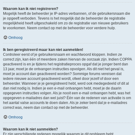
Waarom kan ik niet registreren?
Mogelijk heeft de beheerder je IP-adres verbannen, of de gebruikersnaam die
je opgeeft verboden. Tevens is het mogelijk dat de beheerder de registratie
mogelijkheid heeft uitgeschakeld om zo de registratie van nieuwe gebruikers
te voorkomen. Neem contact op met de beheerder voor verdere hulp.
Omhoog
Ik ben geregistreerd maar kan niet aanmelden!
Controleer eerst of je gebruikersnaam en wachtwoord kloppen. Indien ze
correct zijn, kan één of meerdere zaken hiervan de oorzaak zijn. Indien COPPA
geactiveerd is en je tijdens het registratieproces opgaf dat je jonger bent dan
13 jaar, moet je de ontvangen instructies opvolgen. Als dit niet het geval is,
moet je account dan geactiveerd worden? Sommige forums vereisen dat
iedere nieuwe account geactiveerd wordt, ofwel door jezelf of door een
beheerder. Wanneer je je geregistreerd hebt, werd ook medegedeeld of dit al
dan niet nodig is. Indien je een e-mail ontvangen hebt, moet je de daarin
opgegeven instructies volgen. Als je nooit een e-mail ontvangen hebt, was het
opgegeven e-mailadres dan wel juist? Één van de redenen van activatie is om
het aantal valse accounts te doen dalen. Als je zeker bent dat je e-mailadres
correct was, neem dan contact op met de beheerder.
Omhoog
Waarom kan ik niet aanmelden?
Er zijn verschillende redenen mogelijk waarom je dit probleem hebt.