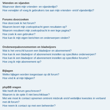
Vrienden en vijanden
Waarvoor dient mijn vrienden- en vijandenlijst?
Hoe verwijder of voeg ik gebruikers toe aan mijn vrienden- en/of vijandenlijst?
Forums doorzoeken
Hoe doorzoek ik het forum?
Waarom levert mijn zoekopdracht geen resultaten op?
Waarom resulteert mijn zoekopdracht in een lege pagina?
Hoe zoek ik een gebruiker?
Hoe kan ik mijn eigen berichten en onderwerpen vinden?
Onderwerpabonnementen en bladwijzers
Wat is het verschil tussen een bladwijzer en abonnement?
Hoe kan ik een bladwijzer of abonnement instellen op specifieke onderwerpen?
Hoe kan ik een bladwijzer of abonnement instellen op specifieke forums?
Hoe zeg ik mijn abonnement op?
Bijlagen
Welke bijlagen worden toegestaan op dit forum?
Hoe vind ik al mijn bijlagen?
phpBB vragen
Wie heeft dit forum geschreven?
Waarom is de optie X niet beschikbaar?
Met wie moet ik contact opnemen omtrent misbruik en/of wettelijke kwesties in verband
met dit forum?
Hoe neem ik contact op met een beheerder?