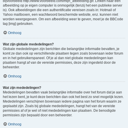
bijvoorbeeld http://www.voorbeeld.com/mijn_afbeelding.gif. Linken naar een
afbeelding op je eigen computer is onmogelijk (tenzij het een publieke server
is). Ook afbeeldingen die een authentificatie vereisen zoals in: Hotmail of
Yahoo mailboxen, een wachtwoord beschermde website, enz. kunnen niet
worden weergegeven. Om een afbeelding weer te geven, moet je de BBCode
tag [img] gebruiken.
Omhoog
Wat zijn globale mededelingen?
Globale mededelingen zijn berichten die belangrijke informatie bevatten, je
komt ze dan ook op verschillende plaatsen tegen zoals bovenaan ieder forum
en in het gebruikerspaneel. Of je al dan niet globale mededelingen kan
plaatsen hangt af van de vereiste permissies, deze zijn ingesteld door de
beheerder.
Omhoog
Wat zijn mededelingen?
Mededelingen bevatten vaak belangrijke informatie over het forum dat je aan
het lezen bent, je kunt deze berichten dan ook het best zo snel mogelijk lezen.
Mededelingen verschijnen bovenaan iedere pagina van het forum waarin ze
geplaatst zijn. Zoals bij globale mededelingen, hangt het van de vereiste
permissies af of je wel of niet mededelingen kan plaatsen. De benodigde
permissies zijn bepaald door een beheerder.
Omhoog