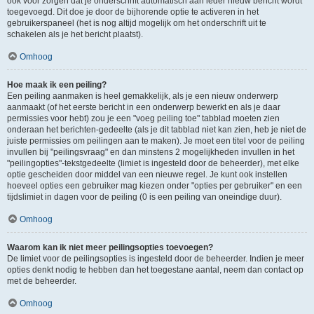
ook voor zorgen dat je onderschrift automatisch aan ieder nieuw bericht wordt
toegevoegd. Dit doe je door de bijhorende optie te activeren in het
gebruikerspaneel (het is nog altijd mogelijk om het onderschrift uit te
schakelen als je het bericht plaatst).
Omhoog
Hoe maak ik een peiling?
Een peiling aanmaken is heel gemakkelijk, als je een nieuw onderwerp
aanmaakt (of het eerste bericht in een onderwerp bewerkt en als je daar
permissies voor hebt) zou je een "voeg peiling toe" tabblad moeten zien
onderaan het berichten-gedeelte (als je dit tabblad niet kan zien, heb je niet de
juiste permissies om peilingen aan te maken). Je moet een titel voor de peiling
invullen bij "peilingsvraag" en dan minstens 2 mogelijkheden invullen in het
"peilingopties"-tekstgedeelte (limiet is ingesteld door de beheerder), met elke
optie gescheiden door middel van een nieuwe regel. Je kunt ook instellen
hoeveel opties een gebruiker mag kiezen onder "opties per gebruiker" en een
tijdslimiet in dagen voor de peiling (0 is een peiling van oneindige duur).
Omhoog
Waarom kan ik niet meer peilingsopties toevoegen?
De limiet voor de peilingsopties is ingesteld door de beheerder. Indien je meer
opties denkt nodig te hebben dan het toegestane aantal, neem dan contact op
met de beheerder.
Omhoog