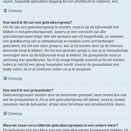
wijzen, bepaalde gebruikers toegang tot een privéforum te verlenen, enz.
Omhoog
Hoe word ik lid van een gebruikersgroep?
Om lid van een gebruikersgroep te worden, moet je op de bijhorende link
klikken in het gebruikerspaneel, waarna je een overzicht van alle
gebruikersgroepen krijgt. Niet alle groepen zijn vrij toegankelijk, ze vereisen
een goedkeuring van je lidmaatschap en hebben soms zelf verborgen
gebruikers. Als het een open groep is, kan je lid worden door op de hiervoor
dienende knop te klikken. Als het een gesloten groep is, kan je je lidmaatschap
aanvragen door op de bijhorende knop te klikken. De groepsleider moet je
aanvraag dan goedkeuren, hij of zij vraagt mogelijk waarom je lid wil worden.
Indien je niet tot een groep toegelaten wordt, moet je de groepsleider niet
lastig vallen, hij of zij heeft een reden om je te weigeren.
Omhoog
Hoe word ik een groepsleider?
Gebruikersgroepen worden door de beheerder gemaakt, deze beslist dus ook
wie de groepsleider is. Als je een gebruikersgroep wil starten, moet je contact
opnemen met de beheerder, dit kan door hem/haar een privébericht te sturen.
Omhoog
Waarom staan verschillende gebruikersgroepen in een andere kleur?
De beheerder kan een kleur aan een gebruikersgroep toegewezen hebben, dit