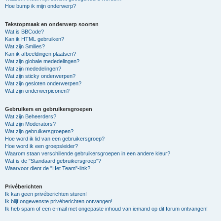
Hoe bump ik mijn onderwerp?
Tekstopmaak en onderwerp soorten
Wat is BBCode?
Kan ik HTML gebruiken?
Wat zijn Smilies?
Kan ik afbeeldingen plaatsen?
Wat zijn globale mededelingen?
Wat zijn mededelingen?
Wat zijn sticky onderwerpen?
Wat zijn gesloten onderwerpen?
Wat zijn onderwerpiconen?
Gebruikers en gebruikersgroepen
Wat zijn Beheerders?
Wat zijn Moderators?
Wat zijn gebruikersgroepen?
Hoe word ik lid van een gebruikersgroep?
Hoe word ik een groepsleider?
Waarom staan verschillende gebruikersgroepen in een andere kleur?
Wat is de "Standaard gebruikersgroep"?
Waarvoor dient de "Het Team"-link?
Privéberichten
Ik kan geen privéberichten sturen!
Ik blijf ongewenste privéberichten ontvangen!
Ik heb spam of een e-mail met ongepaste inhoud van iemand op dit forum ontvangen!