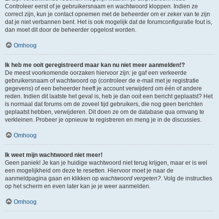
Controleer eerst of je gebruikersnaam en wachtwoord kloppen. Indien ze
correct zijn, kun je contact opnemen met de beheerder om er zeker van te zijn
dat je niet verbannen bent. Het is ook mogelijk dat de forumconfiguratie fout is,
dan moet dit door de beheerder opgelost worden.
Omhoog
Ik heb me ooit geregistreerd maar kan nu niet meer aanmelden!?
De meest voorkomende oorzaken hiervoor zijn: je gaf een verkeerde
gebruikersnaam of wachtwoord op (controleer de e-mail met je registratie
gegevens) of een beheerder heeft je account verwijderd om één of andere
reden. Indien dit laatste het geval is, heb je dan ooit een bericht geplaatst? Het
is normaal dat forums om de zoveel tijd gebruikers, die nog geen berichten
geplaatst hebben, verwijderen. Dit doen ze om de database qua omvang te
verkleinen. Probeer je opnieuw te registreren en meng je in de discussies.
Omhoog
Ik weet mijn wachtwoord niet meer!
Geen paniek! Je kan je huidige wachtwoord niet terug krijgen, maar er is wel
een mogelijkheid om deze te resetten. Hiervoor moet je naar de
aanmeldpagina gaan en klikken op
wachtwoord vergeten?
. Volg de instructies
op het scherm en even later kan je je weer aanmelden.
Omhoog