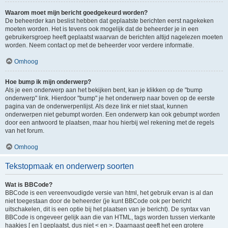
Waarom moet mijn bericht goedgekeurd worden?
De beheerder kan beslist hebben dat geplaatste berichten eerst nagekeken
moeten worden. Het is tevens ook mogelijk dat de beheerder je in een
gebruikersgroep heeft geplaatst waarvan de berichten altijd nagelezen moeten
worden. Neem contact op met de beheerder voor verdere informatie.
Omhoog
Hoe bump ik mijn onderwerp?
Als je een onderwerp aan het bekijken bent, kan je klikken op de "bump
onderwerp" link. Hierdoor "bump" je het onderwerp naar boven op de eerste
pagina van de onderwerpenlijst. Als deze link er niet staat, kunnen
onderwerpen niet gebumpt worden. Een onderwerp kan ook gebumpt worden
door een antwoord te plaatsen, maar hou hierbij wel rekening met de regels
van het forum.
Omhoog
Tekstopmaak en onderwerp soorten
Wat is BBCode?
BBCode is een vereenvoudigde versie van html, het gebruik ervan is al dan
niet toegestaan door de beheerder (je kunt BBCode ook per bericht
uitschakelen, dit is een optie bij het plaatsen van je bericht). De syntax van
BBCode is ongeveer gelijk aan die van HTML, tags worden tussen vierkante
haakjes [ en ] geplaatst, dus niet < en >. Daarnaast geeft het een grotere