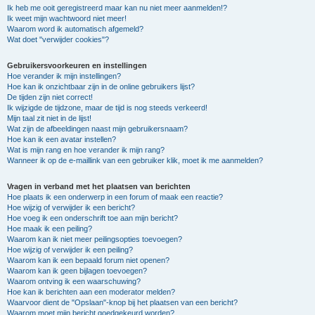
Ik heb me ooit geregistreerd maar kan nu niet meer aanmelden!?
Ik weet mijn wachtwoord niet meer!
Waarom word ik automatisch afgemeld?
Wat doet "verwijder cookies"?
Gebruikersvoorkeuren en instellingen
Hoe verander ik mijn instellingen?
Hoe kan ik onzichtbaar zijn in de online gebruikers lijst?
De tijden zijn niet correct!
Ik wijzigde de tijdzone, maar de tijd is nog steeds verkeerd!
Mijn taal zit niet in de lijst!
Wat zijn de afbeeldingen naast mijn gebruikersnaam?
Hoe kan ik een avatar instellen?
Wat is mijn rang en hoe verander ik mijn rang?
Wanneer ik op de e-maillink van een gebruiker klik, moet ik me aanmelden?
Vragen in verband met het plaatsen van berichten
Hoe plaats ik een onderwerp in een forum of maak een reactie?
Hoe wijzig of verwijder ik een bericht?
Hoe voeg ik een onderschrift toe aan mijn bericht?
Hoe maak ik een peiling?
Waarom kan ik niet meer peilingsopties toevoegen?
Hoe wijzig of verwijder ik een peiling?
Waarom kan ik een bepaald forum niet openen?
Waarom kan ik geen bijlagen toevoegen?
Waarom ontving ik een waarschuwing?
Hoe kan ik berichten aan een moderator melden?
Waarvoor dient de "Opslaan"-knop bij het plaatsen van een bericht?
Waarom moet mijn bericht goedgekeurd worden?