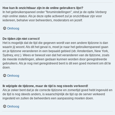
Hoe kan ik onzichtbaar zijn in de online gebruikers lijst?
In het gebruikerspaneel onder "foruminstellingen", vind je de optie
Verberg
mijn online status
. Als je deze optie activeert zul je onzichtbaar zijn voor
iedereen, behalve voor beheerders, moderators en jezelf.
Omhoog
De tijden zijn niet correct!
Het is mogelijk dat de tijd die gegeven wordt van een andere tijdzone is dan
waarin jij woont. Als dit het geval is, moet je naar het gebruikerspaneel gaan
en je tijdzone veranderen in een bepaald gebied (vb: Amsterdam, New York,
Sydney, enz.). Wees er bewust van dat het veranderen van de tijdzone, zoals
de meeste instellingen, alleen gedaan kunnen worden door geregistreerde
gebruikers. Als je nog niet geregistreerd bent is dit een goed moment om dit te
doen.
Omhoog
Ik wijzigde de tijdzone, maar de tijd is nog steeds verkeerd!
Als je zeker bent dat je de correcte tijdzone en zomertijd goed hebt ingevuld en
de tijd is nog steeds anders, is waarschijnlijk de tijd op de server verkeerd
ingesteld en zullen de beheerders een aanpassing moeten doen.
Omhoog