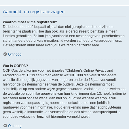
Aanmeld- en registratievragen
Waarom moet ik me registreren?
De beheerder heeft bepaalt of je al dan niet geregistreerd moet zijn om
berichten te plaatsen. Hoe dan ook, als je geregistreerd bent kun je meer
functies gebruiken. Zo kun je bijvoorbeeld een avatar opgeven, privéberichten
sturen, andere gebruikers e-mailen, lid worden van gebruikersgroepen, enz.
Het registreren duurt maar even, dus we raden het zeker aan!
Omhoog
Wat is COPPA?
COPPA is de afkorting voor het Engelse "Children’s Online Privacy and
Protection Act". Dit is een Amerikaanse wet uit 1998 die vereist dat iedere
website die mogelijk gegevens van jongeren onder de 13 jaar verzamelt,
hiervoor de toestemming heeft van de ouders. Deze toestemming moet
schriftelijk of op een andere wijze gegeven worden, zodat de ouders weten dat
de website persoonlijke gegevens van hun kind, jonger dan 13, heeft. Indien je
niet zeker bent of deze wet al dan niet op jou of de website waarop je wil
registreren van toepassing is, neem dan contact op met een juridisch
raadgever voor meer informatie. Houd er rekening mee dat het phpBB-team
geen wettelijke informatie kan verschaffen en ook niet het aanspreekpunt is
voor deze wetgeving, tenzij dit hieronder vermeld wordt.
Omhoog