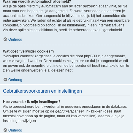
Waarom word ik automatisch afgemeld?
Als je de optie
meld mij automatisch aan bij ieder bezoek
niet aanvinkt, blijf je
maar voor een bepaalde tijd aangemeld. Zo wordt vermeden dat anderen je
account misbruiken. Om aangemeld te blijven, moet je bij het aanmelden die
optie aanvinken. We raden dit echter af als je gebruik maakt van een openbare
computer, bijvoorbeeld op school, in de bibliotheek, in een internetcafé, enz.
Als deze optie niet beschikbaar is, heeft de beheerder deze uitgeschakeld.
Omhoog
Wat doet "verwijder cookies"?
"Verwijder cookies" zorgt dat alle cookies die door phpBB3 zijn aangemaakt,
weer verwijderd worden. Deze cookies zorgen ervoor dat je aangemeld wordt
en geven ook de mogelijkheid, indien de beheerder dit heeft inschakeld, om te
zien welke onderwerpen je al gelezen hebt.
Omhoog
Gebruikersvoorkeuren en instellingen
Hoe verander ik mijn instellingen?
Als je geregistreerd bent, worden al je gegevens opgeslagen in de database.
Om ze te wijzigen moet je op de
gebruikerspaneel
link klikken (deze staat
meestal bovenaan op de pagina, maar dit kan verschillen), daarna kun je je
instellingen wijzigen.
Omhoog