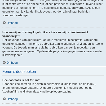
vriendenlijst staan worden in het gebruikerspaneel weergegeven zodat je snel
kunt controleren of ze online zijn, of een privébericht kunt sturen. Tevens is het
mogelijk dat hun berichten, in je huidige stijl, gemarkeerd worden. Als je een
gebruiker aan je vijandenlijst toevoegt, worden zijn of haar berichten
standaard verborgen.
Omhoog
Hoe verwijder of voeg ik gebruikers toe aan mijn vrienden- en/of
vijandenlijst?
Het toevoegen van gebruikers kan op 2 manieren. In het profiel van iedere
gebruiker staat een link om de gebruiker aan je vrienden- of vijandenlijst toe te
voegen. De tweede manier is via het gebruikerspaneel, je moet dan een
gebruikersnaam opgeven. Op dezelfde pagina kun je gebruikers weer van de
lijst verwijderen.
Omhoog
Forums doorzoeken
Hoe doorzoek ik het forum?
Door een zoekterm op te geven in het zoekveld, die je vindt op de index-,
forum- en onderwerppagina. Uitgebreid zoeken is mogelijk door op de
"zoeken" link te klikken, deze vind je op iedere pagina.
Omhoog