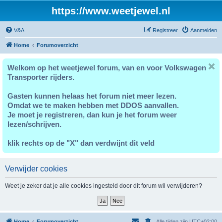
https://www.weetjewel.nl
V&A
Registreer
Aanmelden
Home
Forumoverzicht
Welkom op het weetjewel forum, van en voor Volkswagen
Transporter rijders.
Gasten kunnen helaas het forum niet meer lezen.
Omdat we te maken hebben met DDOS aanvallen.
Je moet je registreren, dan kun je het forum weer
lezen/schrijven.
klik rechts op de "X" dan verdwijnt dit veld
Verwijder cookies
Weet je zeker dat je alle cookies ingesteld door dit forum wil verwijderen?
Home
Forumoverzicht
Alle tijden zijn
UTC+02:00