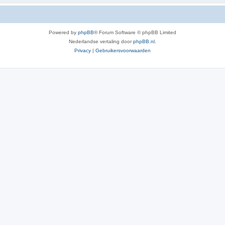
Powered by
phpBB
® Forum Software © phpBB Limited
Nederlandse vertaling door
phpBB.nl
.
Privacy
|
Gebruikersvoorwaarden