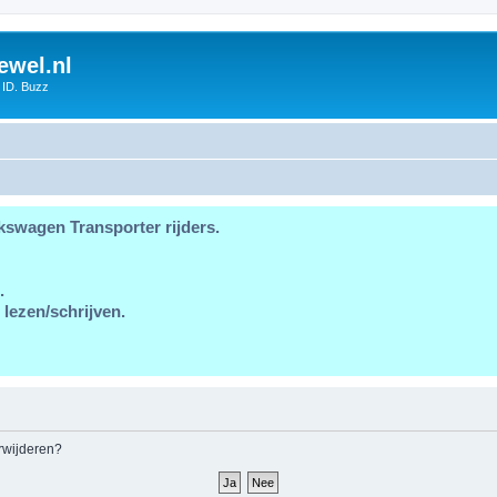
ewel.nl
 ID. Buzz
kswagen Transporter rijders.
.
 lezen/schrijven.
erwijderen?