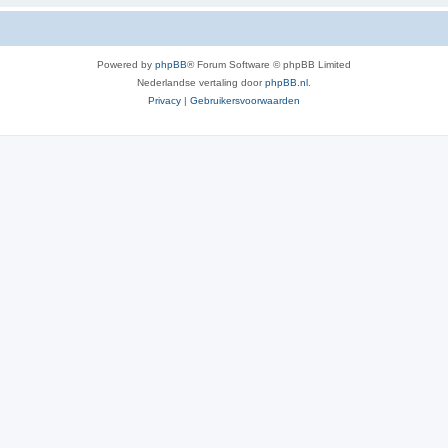
Powered by
phpBB
® Forum Software © phpBB Limited
Nederlandse vertaling door
phpBB.nl
.
Privacy
|
Gebruikersvoorwaarden