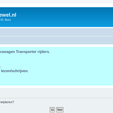
ewel.nl
 ID. Buzz
kswagen Transporter rijders.
.
 lezen/schrijven.
erwijderen?