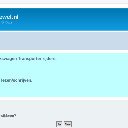
ewel.nl
 ID. Buzz
kswagen Transporter rijders.
.
 lezen/schrijven.
erwijderen?