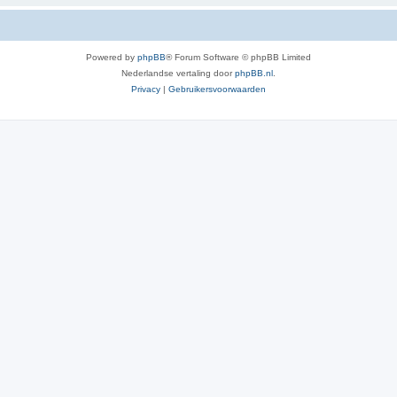
Powered by
phpBB
® Forum Software © phpBB Limited
Nederlandse vertaling door
phpBB.nl
.
Privacy
|
Gebruikersvoorwaarden