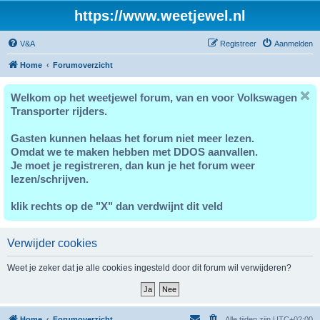
https://www.weetjewel.nl
V&A
Registreer
Aanmelden
Home
Forumoverzicht
Welkom op het weetjewel forum, van en voor Volkswagen
Transporter rijders.
Gasten kunnen helaas het forum niet meer lezen.
Omdat we te maken hebben met DDOS aanvallen.
Je moet je registreren, dan kun je het forum weer
lezen/schrijven.
klik rechts op de "X" dan verdwijnt dit veld
Verwijder cookies
Weet je zeker dat je alle cookies ingesteld door dit forum wil verwijderen?
Home
Forumoverzicht
Alle tijden zijn
UTC+02:00