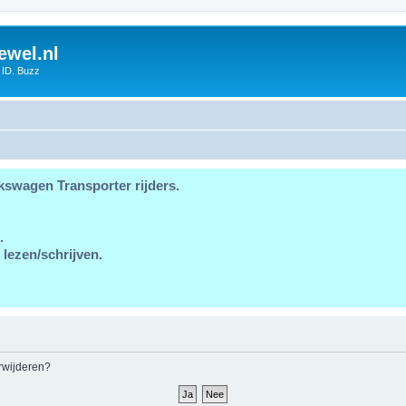
ewel.nl
 ID. Buzz
kswagen Transporter rijders.
.
 lezen/schrijven.
erwijderen?