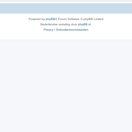
Powered by
phpBB
® Forum Software © phpBB Limited
Nederlandse vertaling door
phpBB.nl
.
Privacy
|
Gebruikersvoorwaarden