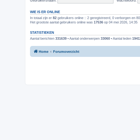
Gebruikersnaam:
Wachtwoord:
WIE IS ER ONLINE
In totaal zijn er
82
gebruikers online :: 2 geregistreerd, 0 verborgen en 8
Het grootste aantal gebruikers online was
17536
op 04 mei 2026, 14:35
STATISTIEKEN
Aantal berichten
331639
• Aantal onderwerpen
33060
• Aantal leden
1941
Home
Forumoverzicht