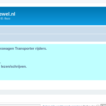
ewel.nl
 ID. Buzz
kswagen Transporter rijders.
.
 lezen/schrijven.