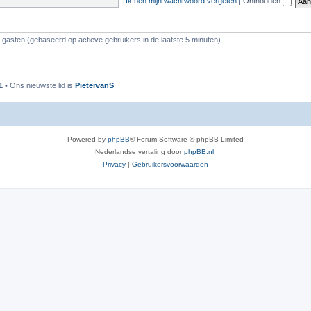
Ik ben mijn wachtwoord vergeten
|
Onthouden
0 gasten (gebaseerd op actieve gebruikers in de laatste 5 minuten)
1
• Ons nieuwste lid is
PietervanS
Powered by
phpBB
® Forum Software © phpBB Limited
Nederlandse vertaling door
phpBB.nl
.
Privacy
|
Gebruikersvoorwaarden