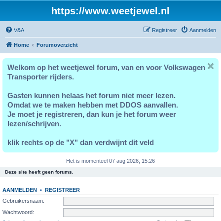
https://www.weetjewel.nl
V&A
Registreer
Aanmelden
Home
Forumoverzicht
Welkom op het weetjewel forum, van en voor Volkswagen
Transporter rijders.
Gasten kunnen helaas het forum niet meer lezen.
Omdat we te maken hebben met DDOS aanvallen.
Je moet je registreren, dan kun je het forum weer
lezen/schrijven.
klik rechts op de "X" dan verdwijnt dit veld
Het is momenteel 07 aug 2026, 15:26
Deze site heeft geen forums.
AANMELDEN
•
REGISTREER
Gebruikersnaam:
Wachtwoord: