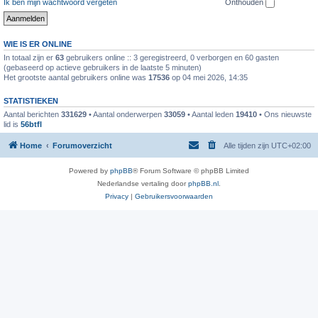
Ik ben mijn wachtwoord vergeten
Onthouden
WIE IS ER ONLINE
In totaal zijn er
63
gebruikers online :: 3 geregistreerd, 0 verborgen en 60 gasten
(gebaseerd op actieve gebruikers in de laatste 5 minuten)
Het grootste aantal gebruikers online was
17536
op 04 mei 2026, 14:35
STATISTIEKEN
Aantal berichten
331629
• Aantal onderwerpen
33059
• Aantal leden
19410
• Ons nieuwste
lid is
56btfl
Home
Forumoverzicht
Alle tijden zijn
UTC+02:00
Powered by
phpBB
® Forum Software © phpBB Limited
Nederlandse vertaling door
phpBB.nl
.
Privacy
|
Gebruikersvoorwaarden