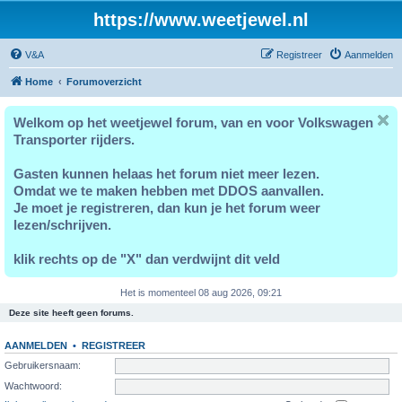
https://www.weetjewel.nl
V&A
Registreer
Aanmelden
Home
Forumoverzicht
Welkom op het weetjewel forum, van en voor Volkswagen
Transporter rijders.
Gasten kunnen helaas het forum niet meer lezen.
Omdat we te maken hebben met DDOS aanvallen.
Je moet je registreren, dan kun je het forum weer
lezen/schrijven.
klik rechts op de "X" dan verdwijnt dit veld
Het is momenteel 08 aug 2026, 09:21
Deze site heeft geen forums.
AANMELDEN
•
REGISTREER
Gebruikersnaam:
Wachtwoord: