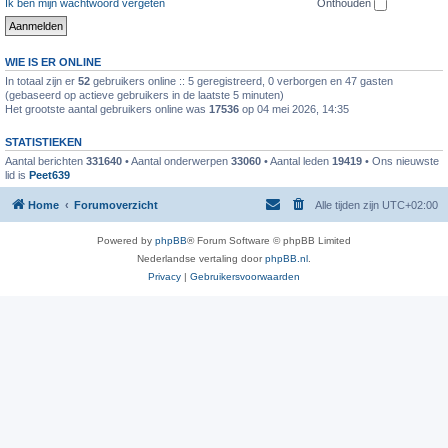
Ik ben mijn wachtwoord vergeten
Onthouden
WIE IS ER ONLINE
In totaal zijn er
52
gebruikers online :: 5 geregistreerd, 0 verborgen en 47 gasten
(gebaseerd op actieve gebruikers in de laatste 5 minuten)
Het grootste aantal gebruikers online was
17536
op 04 mei 2026, 14:35
STATISTIEKEN
Aantal berichten
331640
• Aantal onderwerpen
33060
• Aantal leden
19419
• Ons nieuwste
lid is
Peet639
Home
Forumoverzicht
Alle tijden zijn
UTC+02:00
Powered by
phpBB
® Forum Software © phpBB Limited
Nederlandse vertaling door
phpBB.nl
.
Privacy
|
Gebruikersvoorwaarden