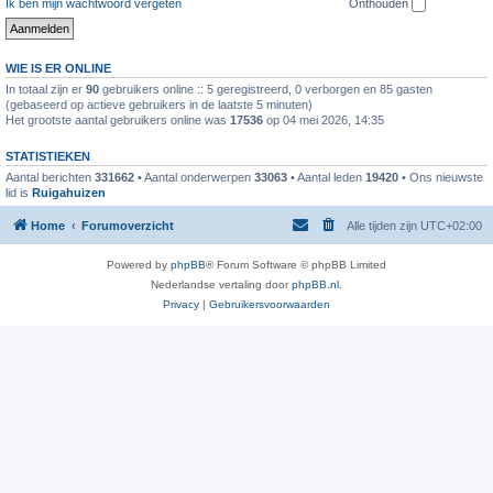
Ik ben mijn wachtwoord vergeten
Onthouden
WIE IS ER ONLINE
In totaal zijn er
90
gebruikers online :: 5 geregistreerd, 0 verborgen en 85 gasten
(gebaseerd op actieve gebruikers in de laatste 5 minuten)
Het grootste aantal gebruikers online was
17536
op 04 mei 2026, 14:35
STATISTIEKEN
Aantal berichten
331662
• Aantal onderwerpen
33063
• Aantal leden
19420
• Ons nieuwste
lid is
Ruigahuizen
Home
Forumoverzicht
Alle tijden zijn
UTC+02:00
Powered by
phpBB
® Forum Software © phpBB Limited
Nederlandse vertaling door
phpBB.nl
.
Privacy
|
Gebruikersvoorwaarden