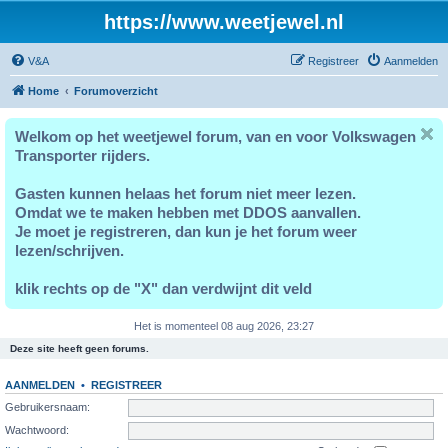
https://www.weetjewel.nl
V&A
Registreer
Aanmelden
Home
Forumoverzicht
Welkom op het weetjewel forum, van en voor Volkswagen
Transporter rijders.
Gasten kunnen helaas het forum niet meer lezen.
Omdat we te maken hebben met DDOS aanvallen.
Je moet je registreren, dan kun je het forum weer
lezen/schrijven.
klik rechts op de "X" dan verdwijnt dit veld
Het is momenteel 08 aug 2026, 23:27
Deze site heeft geen forums.
AANMELDEN
•
REGISTREER
Gebruikersnaam:
Wachtwoord: