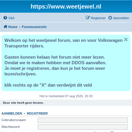
https://www.weetjewel.nl
V&A
Registreer
Aanmelden
Home
Forumoverzicht
Welkom op het weetjewel forum, van en voor Volkswagen
Transporter rijders.
Gasten kunnen helaas het forum niet meer lezen.
Omdat we te maken hebben met DDOS aanvallen.
Je moet je registreren, dan kun je het forum weer
lezen/schrijven.
klik rechts op de "X" dan verdwijnt dit veld
Het is momenteel 07 aug 2026, 15:33
Deze site heeft geen forums.
AANMELDEN
•
REGISTREER
Gebruikersnaam:
Wachtwoord: