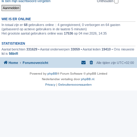
Ik ben mijn wachtwoord vergeten
Onthouden
WIE IS ER ONLINE
In totaal zijn er
68
gebruikers online :: 4 geregistreerd, 0 verborgen en 64 gasten
(gebaseerd op actieve gebruikers in de laatste 5 minuten)
Het grootste aantal gebruikers online was
17536
op 04 mei 2026, 14:35
STATISTIEKEN
Aantal berichten
331629
• Aantal onderwerpen
33059
• Aantal leden
19410
• Ons nieuwste
lid is
56btfl
Home
Forumoverzicht
Alle tijden zijn
UTC+02:00
Powered by
phpBB
® Forum Software © phpBB Limited
Nederlandse vertaling door
phpBB.nl
.
Privacy
|
Gebruikersvoorwaarden