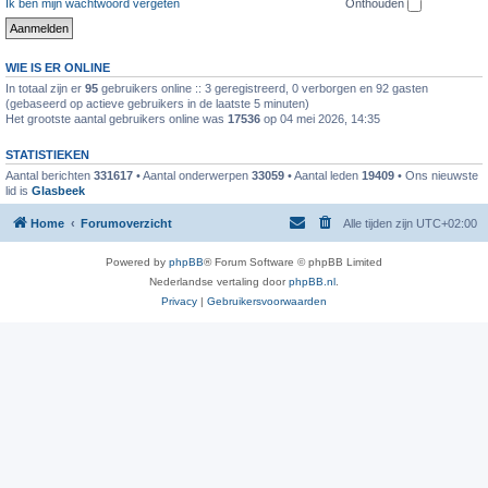
Ik ben mijn wachtwoord vergeten
Onthouden
WIE IS ER ONLINE
In totaal zijn er
95
gebruikers online :: 3 geregistreerd, 0 verborgen en 92 gasten
(gebaseerd op actieve gebruikers in de laatste 5 minuten)
Het grootste aantal gebruikers online was
17536
op 04 mei 2026, 14:35
STATISTIEKEN
Aantal berichten
331617
• Aantal onderwerpen
33059
• Aantal leden
19409
• Ons nieuwste
lid is
Glasbeek
Home
Forumoverzicht
Alle tijden zijn
UTC+02:00
Powered by
phpBB
® Forum Software © phpBB Limited
Nederlandse vertaling door
phpBB.nl
.
Privacy
|
Gebruikersvoorwaarden