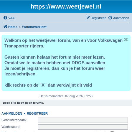
https://www.weetjewel.nl
V&A
Registreer
Aanmelden
Home
Forumoverzicht
Welkom op het weetjewel forum, van en voor Volkswagen
Transporter rijders.
Gasten kunnen helaas het forum niet meer lezen.
Omdat we te maken hebben met DDOS aanvallen.
Je moet je registreren, dan kun je het forum weer
lezen/schrijven.
klik rechts op de "X" dan verdwijnt dit veld
Het is momenteel 07 aug 2026, 09:53
Deze site heeft geen forums.
AANMELDEN
•
REGISTREER
Gebruikersnaam:
Wachtwoord: