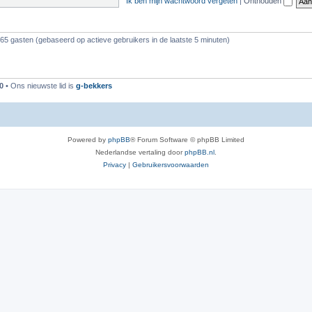
Ik ben mijn wachtwoord vergeten
|
Onthouden
165 gasten (gebaseerd op actieve gebruikers in de laatste 5 minuten)
0
• Ons nieuwste lid is
g-bekkers
Powered by
phpBB
® Forum Software © phpBB Limited
Nederlandse vertaling door
phpBB.nl
.
Privacy
|
Gebruikersvoorwaarden