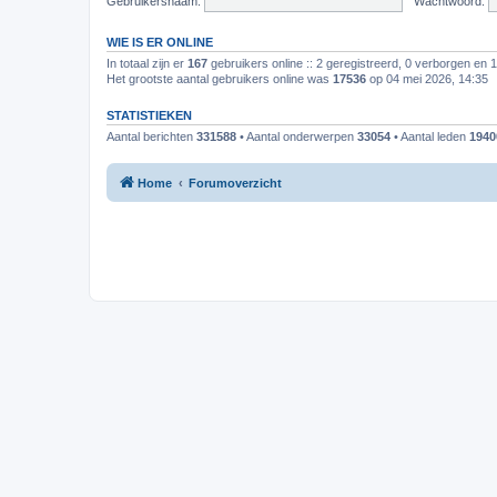
Gebruikersnaam:
Wachtwoord:
WIE IS ER ONLINE
In totaal zijn er
167
gebruikers online :: 2 geregistreerd, 0 verborgen en 
Het grootste aantal gebruikers online was
17536
op 04 mei 2026, 14:35
STATISTIEKEN
Aantal berichten
331588
• Aantal onderwerpen
33054
• Aantal leden
1940
Home
Forumoverzicht