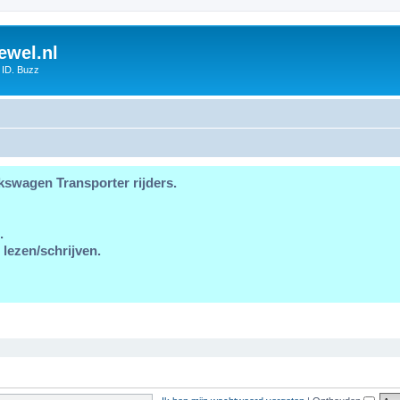
ewel.nl
 ID. Buzz
kswagen Transporter rijders.
.
 lezen/schrijven.