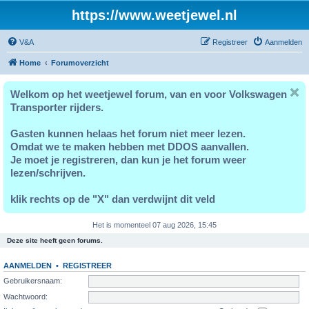
https://www.weetjewel.nl
V&A
Registreer
Aanmelden
Home
Forumoverzicht
Welkom op het weetjewel forum, van en voor Volkswagen
Transporter rijders.
Gasten kunnen helaas het forum niet meer lezen.
Omdat we te maken hebben met DDOS aanvallen.
Je moet je registreren, dan kun je het forum weer
lezen/schrijven.
klik rechts op de "X" dan verdwijnt dit veld
Het is momenteel 07 aug 2026, 15:45
Deze site heeft geen forums.
AANMELDEN
•
REGISTREER
Gebruikersnaam:
Wachtwoord: