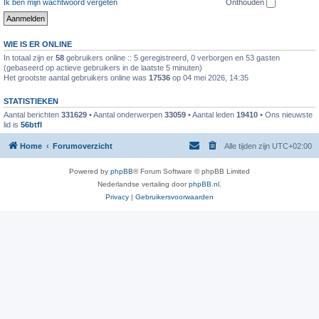
Ik ben mijn wachtwoord vergeten
Onthouden
WIE IS ER ONLINE
In totaal zijn er
58
gebruikers online :: 5 geregistreerd, 0 verborgen en 53 gasten
(gebaseerd op actieve gebruikers in de laatste 5 minuten)
Het grootste aantal gebruikers online was
17536
op 04 mei 2026, 14:35
STATISTIEKEN
Aantal berichten
331629
• Aantal onderwerpen
33059
• Aantal leden
19410
• Ons nieuwste
lid is
56btfl
Home
Forumoverzicht
Alle tijden zijn
UTC+02:00
Powered by
phpBB
® Forum Software © phpBB Limited
Nederlandse vertaling door
phpBB.nl
.
Privacy
|
Gebruikersvoorwaarden