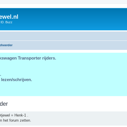
ewel.nl
 ID. Buzz
eheerder
kswagen Transporter rijders.
.
 lezen/schrijven.
der
tjewel = Henk-1 .
n het forum zetten.