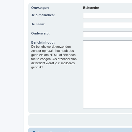
Ontvanger:
Beheerder
Je e-mailadres:
Je naam:
Onderwerp:
Berichtinhoud:
Dit bericht wordt verzonden
zonder opmaak, het heeft dus
geen zin om HTML of BBcodes
toe te voegen. Als afzender van
dit bericht wordt je e-mailadres
gebruikt.