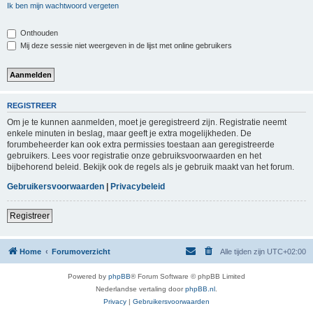
Ik ben mijn wachtwoord vergeten
Onthouden
Mij deze sessie niet weergeven in de lijst met online gebruikers
REGISTREER
Om je te kunnen aanmelden, moet je geregistreerd zijn. Registratie neemt
enkele minuten in beslag, maar geeft je extra mogelijkheden. De
forumbeheerder kan ook extra permissies toestaan aan geregistreerde
gebruikers. Lees voor registratie onze gebruiksvoorwaarden en het
bijbehorend beleid. Bekijk ook de regels als je gebruik maakt van het forum.
Gebruikersvoorwaarden
|
Privacybeleid
Registreer
Home
Forumoverzicht
Alle tijden zijn
UTC+02:00
Powered by
phpBB
® Forum Software © phpBB Limited
Nederlandse vertaling door
phpBB.nl
.
Privacy
|
Gebruikersvoorwaarden