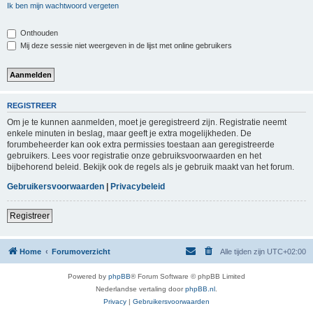
Ik ben mijn wachtwoord vergeten
Onthouden
Mij deze sessie niet weergeven in de lijst met online gebruikers
REGISTREER
Om je te kunnen aanmelden, moet je geregistreerd zijn. Registratie neemt
enkele minuten in beslag, maar geeft je extra mogelijkheden. De
forumbeheerder kan ook extra permissies toestaan aan geregistreerde
gebruikers. Lees voor registratie onze gebruiksvoorwaarden en het
bijbehorend beleid. Bekijk ook de regels als je gebruik maakt van het forum.
Gebruikersvoorwaarden
|
Privacybeleid
Registreer
Home
Forumoverzicht
Alle tijden zijn
UTC+02:00
Powered by
phpBB
® Forum Software © phpBB Limited
Nederlandse vertaling door
phpBB.nl
.
Privacy
|
Gebruikersvoorwaarden