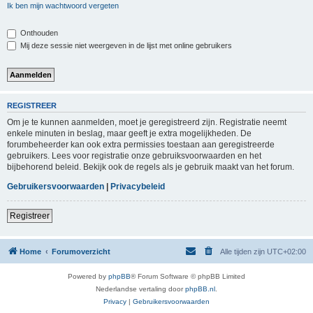
Ik ben mijn wachtwoord vergeten
Onthouden
Mij deze sessie niet weergeven in de lijst met online gebruikers
REGISTREER
Om je te kunnen aanmelden, moet je geregistreerd zijn. Registratie neemt
enkele minuten in beslag, maar geeft je extra mogelijkheden. De
forumbeheerder kan ook extra permissies toestaan aan geregistreerde
gebruikers. Lees voor registratie onze gebruiksvoorwaarden en het
bijbehorend beleid. Bekijk ook de regels als je gebruik maakt van het forum.
Gebruikersvoorwaarden
|
Privacybeleid
Registreer
Home
Forumoverzicht
Alle tijden zijn
UTC+02:00
Powered by
phpBB
® Forum Software © phpBB Limited
Nederlandse vertaling door
phpBB.nl
.
Privacy
|
Gebruikersvoorwaarden