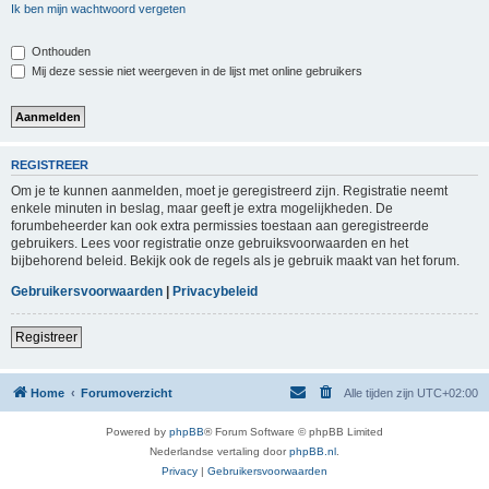
Ik ben mijn wachtwoord vergeten
Onthouden
Mij deze sessie niet weergeven in de lijst met online gebruikers
REGISTREER
Om je te kunnen aanmelden, moet je geregistreerd zijn. Registratie neemt
enkele minuten in beslag, maar geeft je extra mogelijkheden. De
forumbeheerder kan ook extra permissies toestaan aan geregistreerde
gebruikers. Lees voor registratie onze gebruiksvoorwaarden en het
bijbehorend beleid. Bekijk ook de regels als je gebruik maakt van het forum.
Gebruikersvoorwaarden
|
Privacybeleid
Registreer
Home
Forumoverzicht
Alle tijden zijn
UTC+02:00
Powered by
phpBB
® Forum Software © phpBB Limited
Nederlandse vertaling door
phpBB.nl
.
Privacy
|
Gebruikersvoorwaarden