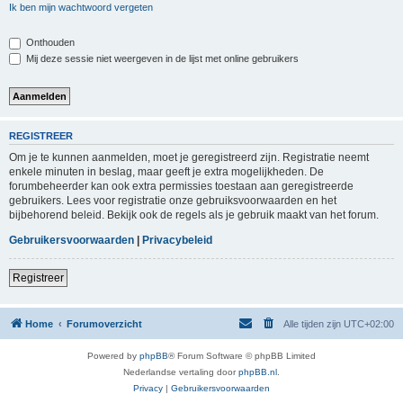
Ik ben mijn wachtwoord vergeten
Onthouden
Mij deze sessie niet weergeven in de lijst met online gebruikers
REGISTREER
Om je te kunnen aanmelden, moet je geregistreerd zijn. Registratie neemt
enkele minuten in beslag, maar geeft je extra mogelijkheden. De
forumbeheerder kan ook extra permissies toestaan aan geregistreerde
gebruikers. Lees voor registratie onze gebruiksvoorwaarden en het
bijbehorend beleid. Bekijk ook de regels als je gebruik maakt van het forum.
Gebruikersvoorwaarden
|
Privacybeleid
Registreer
Home
Forumoverzicht
Alle tijden zijn
UTC+02:00
Powered by
phpBB
® Forum Software © phpBB Limited
Nederlandse vertaling door
phpBB.nl
.
Privacy
|
Gebruikersvoorwaarden