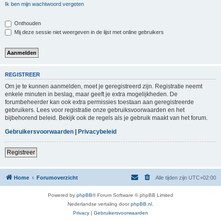
Ik ben mijn wachtwoord vergeten
Onthouden
Mij deze sessie niet weergeven in de lijst met online gebruikers
REGISTREER
Om je te kunnen aanmelden, moet je geregistreerd zijn. Registratie neemt
enkele minuten in beslag, maar geeft je extra mogelijkheden. De
forumbeheerder kan ook extra permissies toestaan aan geregistreerde
gebruikers. Lees voor registratie onze gebruiksvoorwaarden en het
bijbehorend beleid. Bekijk ook de regels als je gebruik maakt van het forum.
Gebruikersvoorwaarden
|
Privacybeleid
Registreer
Home
Forumoverzicht
Alle tijden zijn
UTC+02:00
Powered by
phpBB
® Forum Software © phpBB Limited
Nederlandse vertaling door
phpBB.nl
.
Privacy
|
Gebruikersvoorwaarden