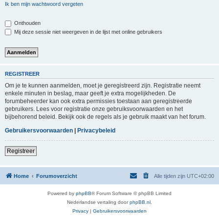
Ik ben mijn wachtwoord vergeten
Onthouden
Mij deze sessie niet weergeven in de lijst met online gebruikers
REGISTREER
Om je te kunnen aanmelden, moet je geregistreerd zijn. Registratie neemt
enkele minuten in beslag, maar geeft je extra mogelijkheden. De
forumbeheerder kan ook extra permissies toestaan aan geregistreerde
gebruikers. Lees voor registratie onze gebruiksvoorwaarden en het
bijbehorend beleid. Bekijk ook de regels als je gebruik maakt van het forum.
Gebruikersvoorwaarden
|
Privacybeleid
Registreer
Home
Forumoverzicht
Alle tijden zijn
UTC+02:00
Powered by
phpBB
® Forum Software © phpBB Limited
Nederlandse vertaling door
phpBB.nl
.
Privacy
|
Gebruikersvoorwaarden