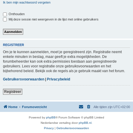
Ik ben mijn wachtwoord vergeten
Onthouden
Mij deze sessie niet weergeven in de lijst met online gebruikers
REGISTREER
Om je te kunnen aanmelden, moet je geregistreerd zijn. Registratie neemt
enkele minuten in beslag, maar geeft je extra mogelijkheden. De
forumbeheerder kan ook extra permissies toestaan aan geregistreerde
gebruikers. Lees voor registratie onze gebruiksvoorwaarden en het
bijbehorend beleid. Bekijk ook de regels als je gebruik maakt van het forum.
Gebruikersvoorwaarden
|
Privacybeleid
Registreer
Home
Forumoverzicht
Alle tijden zijn
UTC+02:00
Powered by
phpBB
® Forum Software © phpBB Limited
Nederlandse vertaling door
phpBB.nl
.
Privacy
|
Gebruikersvoorwaarden