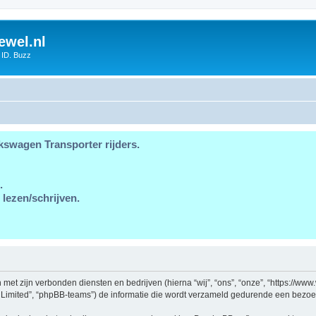
ewel.nl
 ID. Buzz
kswagen Transporter rijders.
.
 lezen/schrijven.
en met zijn verbonden diensten en bedrijven (hierna “wij”, “ons”, “onze”, “https://ww
 Limited”, “phpBB-teams”) de informatie die wordt verzameld gedurende een bezoek a