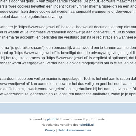
nier is door het gebruik van zogenaamde cookies. De phpBB-software maakt meerde
ste twee cookies bevatten een indentificatienummer (hierna “user-id”) en een an
oegewezen. Een derde cookie zal worden aangemaakt wanneer je onderwerpen hebt
betert daarmee je gebruikerservaring.
eer je “https://www.weetjewel.nl” bezoekt, hoewel dit document daarop niet van t
 waarin wij je informatie verzamelen door wat je aan ons verstuurt. Dit is onder
 (hierna “je account”) en berichten die verstuurd zijn na je registratie en wanneer 
hierna “je gebruikersnaam”), een persoonlijk wachtwoord om te kunnen aanmelden o
ccount op “https://www.weetjewel.nl” is beveiligd door de privacywetgeving die geldt 
j het registratieproces op “https://www.weetjewel.nl” is verplicht of optioneel, dat i
penbaar wordt weergegeven. Verder heb je ook de mogelijkheid om in te stellen of
waardoor het op een veilige manier is opgeslagen. Toch is het niet aan te raden d
/www.weetjewel.nl” kan aanmelden, bewaar het dus veilig en geef het nooit aan i
n je de “Ik ben mijn wachtwoord vergeten”-optie gebruiken bij het aanmeldvenster. D
w wachtwoord zal genereren en zal opsturen naar het e-mailadres, zodat je je op
Powered by
phpBB
® Forum Software © phpBB Limited
Nederlandse vertaling door
phpBB.nl
.
Privacy
|
Gebruikersvoorwaarden