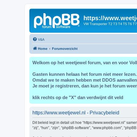
https://www.weetj
VW Transporter T2 T3 T4 T5 T6 T7
V&A
Home
Forumoverzicht
Welkom op het weetjewel forum, van en voor Vol
Gasten kunnen helaas het forum niet meer lezen.
Omdat we te maken hebben met DDOS aanvallen
Je moet je registreren, dan kun je het forum weer
klik rechts op de "X" dan verdwijnt dit veld
https://www.weetjewel.nl - Privacybeleid
Dit beleid legt in detail uit hoe “https://www.weetjewel.nl” sam
“zij”, “hun”, “zijn”, “phpBB-software”, “www.phpbb.com”, “phpBB