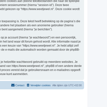
re cookies aan (kleine tekstbestanden die naar de tijdelijke
oniem sessienummer (hierna “session-id”). Deze twee
 gelezen op “https://www.weetjewel.nl”. Deze cookie wordt
oepassing is. Deze tekst heeft betrekking op de pagina’s die
 andere het plaatsen als een anonieme gebruiker (hierna
je bent aangemeld (hierna “je berichten”).
p je account (hierna “je wachtwoord”) en een persoonlijk,
in het land waar dit forum gehost wordt. Alle informatie naast je
s een keuze van “https://www.weetjewel.nl”. Je hebt altijd zelf
 je de e-mails die automatisch worden gemaakt door de phpBB-
at je hetzelfde wachtwoord gebruikt op meerdere websites. Je
emand van https://www.weetjewel.nl”, phpBB of een andere derde
it proces vereist dat je gebruikersnaam en e-mailadres opgeeft
nieuw kunt aanmelden.
Contact
Verwijder cookies
Alle tijden zijn
UTC+02:00