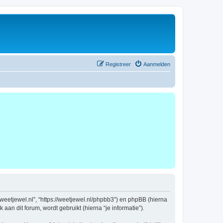
Registreer
Aanmelden
w.weetjewel.nl”, “https://weetjewel.nl/phpbb3”) en phpBB (hierna
an dit forum, wordt gebruikt (hierna “je informatie”).