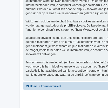
Je informatie wordt op twee manieren verzameld. De eerste ma
internetbestanden van je computer worden gedownload). De eer
nummers worden automatisch door de phpBB-software aan je t
gebruikt om op te slaan welke onderwerpen gelezen zijn en ver
Wij kunnen ook buiten de phpBB-software cookies aanmaken wann
worden aangemaakt door de phpBB-software. De tweede manier is
“anonieme berichten”), registreren op “https://www.weetjewel.nl”
Je account bevat minstens een unieke identificeerbare naam (
geldig e-mailadres (hierna “je e-mail”). Je informatie voor je a
gebruikersnaam, je wachtwoord en je e-mailadres die vereist is bi
de mogelijkheid te bepalen welke informatie van je account o
software wil ontvangen.
Je wachtwoord is versleuteld (en kan niet worden ontsleuteld) 
wachtwoord is het middel waarmee je op je account op “https:/
partij. Als je het wachtwoord van je account bent vergeten, ku
van je gebruikersaccount, waarna de phpBB-software een nieu
Home
Forumoverzicht