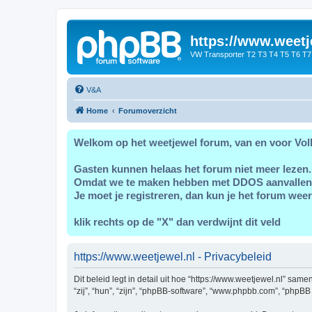
https://www.weetj
VW Transporter T2 T3 T4 T5 T6 T7
V&A
Home
Forumoverzicht
Welkom op het weetjewel forum, van en voor Vol
Gasten kunnen helaas het forum niet meer lezen.
Omdat we te maken hebben met DDOS aanvallen
Je moet je registreren, dan kun je het forum weer
klik rechts op de "X" dan verdwijnt dit veld
https://www.weetjewel.nl - Privacybeleid
Dit beleid legt in detail uit hoe “https://www.weetjewel.nl” sam
“zij”, “hun”, “zijn”, “phpBB-software”, “www.phpbb.com”, “phpBB