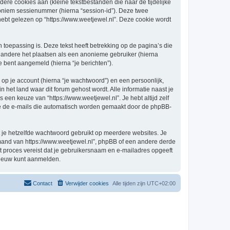
re cookies aan (kleine tekstbestanden die naar de tijdelijke
oniem sessienummer (hierna “session-id”). Deze twee
 gelezen op “https://www.weetjewel.nl”. Deze cookie wordt
oepassing is. Deze tekst heeft betrekking op de pagina’s die
 andere het plaatsen als een anonieme gebruiker (hierna
je bent aangemeld (hierna “je berichten”).
p je account (hierna “je wachtwoord”) en een persoonlijk,
in het land waar dit forum gehost wordt. Alle informatie naast je
s een keuze van “https://www.weetjewel.nl”. Je hebt altijd zelf
 je de e-mails die automatisch worden gemaakt door de phpBB-
at je hetzelfde wachtwoord gebruikt op meerdere websites. Je
emand van https://www.weetjewel.nl”, phpBB of een andere derde
it proces vereist dat je gebruikersnaam en e-mailadres opgeeft
nieuw kunt aanmelden.
Contact
Verwijder cookies
Alle tijden zijn
UTC+02:00