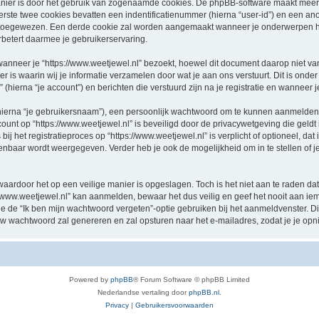
nier is door het gebruik van zogenaamde cookies. De phpBB-software maakt meerde
ste twee cookies bevatten een indentificatienummer (hierna “user-id”) en een an
oegewezen. Een derde cookie zal worden aangemaakt wanneer je onderwerpen hebt
betert daarmee je gebruikerservaring.
eer je “https://www.weetjewel.nl” bezoekt, hoewel dit document daarop niet van t
 waarin wij je informatie verzamelen door wat je aan ons verstuurt. Dit is onder
 (hierna “je account”) en berichten die verstuurd zijn na je registratie en wanneer 
hierna “je gebruikersnaam”), een persoonlijk wachtwoord om te kunnen aanmelden o
ccount op “https://www.weetjewel.nl” is beveiligd door de privacywetgeving die geldt 
j het registratieproces op “https://www.weetjewel.nl” is verplicht of optioneel, dat i
penbaar wordt weergegeven. Verder heb je ook de mogelijkheid om in te stellen of
waardoor het op een veilige manier is opgeslagen. Toch is het niet aan te raden d
/www.weetjewel.nl” kan aanmelden, bewaar het dus veilig en geef het nooit aan i
n je de “Ik ben mijn wachtwoord vergeten”-optie gebruiken bij het aanmeldvenster. D
w wachtwoord zal genereren en zal opsturen naar het e-mailadres, zodat je je op
Powered by
phpBB
® Forum Software © phpBB Limited
Nederlandse vertaling door
phpBB.nl
.
Privacy
|
Gebruikersvoorwaarden