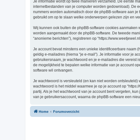
Je informatie wordt op twee manieren verzameld. De eerste ma
internetbestanden van je computer worden gedownload). De eer
nummers worden automatisch door de phpBB-software aan je t
gebruikt om op te slaan welke onderwerpen gelezen zijn en ver
Wij kunnen ook buiten de phpBB-software cookies aanmaken wann
worden aangemaakt door de phpBB-software. De tweede manier is
“anonieme berichten”), registreren op “https://www.weetjewel.nl”
Je account bevat minstens een unieke identificeerbare naam (
geldig e-mailadres (hierna “je e-mail”). Je informatie voor je a
gebruikersnaam, je wachtwoord en je e-mailadres die vereist is bi
de mogelijkheid te bepalen welke informatie van je account o
software wil ontvangen.
Je wachtwoord is versleuteld (en kan niet worden ontsleuteld) 
wachtwoord is het middel waarmee je op je account op “https:/
partij. Als je het wachtwoord van je account bent vergeten, ku
van je gebruikersaccount, waarna de phpBB-software een nieu
Home
Forumoverzicht