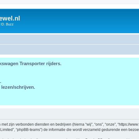
ewel.nl
 ID. Buzz
kswagen Transporter rijders.
.
 lezen/schrijven.
en met zijn verbonden diensten en bedrijven (hierna “wij”, “ons”, “onze”, “https://ww
 Limited”, “phpBB-teams”) de informatie die wordt verzameld gedurende een bezoek a