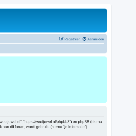
Registreer
Aanmelden
w.weetjewel.nl”, “https://weetjewel.nl/phpbb3”) en phpBB (hierna
an dit forum, wordt gebruikt (hierna “je informatie”).