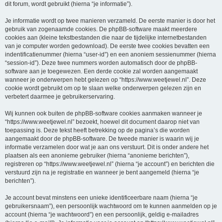
dit forum, wordt gebruikt (hierna “je informatie”).
Je informatie wordt op twee manieren verzameld. De eerste manier is door het
gebruik van zogenaamde cookies. De phpBB-software maakt meerdere
cookies aan (kleine tekstbestanden die naar de tijdelijke internetbestanden
van je computer worden gedownload). De eerste twee cookies bevatten een
indentificatienummer (hierna “user-id”) en een anoniem sessienummer (hierna
“session-id”). Deze twee nummers worden automatisch door de phpBB-
software aan je toegewezen. Een derde cookie zal worden aangemaakt
wanneer je onderwerpen hebt gelezen op “https://www.weetjewel.nl”. Deze
cookie wordt gebruikt om op te slaan welke onderwerpen gelezen zijn en
verbetert daarmee je gebruikerservaring.
Wij kunnen ook buiten de phpBB-software cookies aanmaken wanneer je
“https://www.weetjewel.nl” bezoekt, hoewel dit document daarop niet van
toepassing is. Deze tekst heeft betrekking op de pagina’s die worden
aangemaakt door de phpBB-software. De tweede manier is waarin wij je
informatie verzamelen door wat je aan ons verstuurt. Dit is onder andere het
plaatsen als een anonieme gebruiker (hierna “anonieme berichten”),
registreren op “https://www.weetjewel.nl” (hierna “je account”) en berichten die
verstuurd zijn na je registratie en wanneer je bent aangemeld (hierna “je
berichten”).
Je account bevat minstens een unieke identificeerbare naam (hierna “je
gebruikersnaam”), een persoonlijk wachtwoord om te kunnen aanmelden op je
account (hierna “je wachtwoord”) en een persoonlijk, geldig e-mailadres