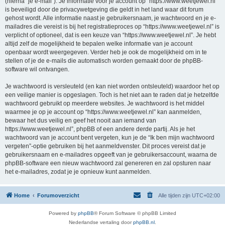
(hierna “je e-mail”). Je informatie voor je account op “https://www.weetjewel.nl”
is beveiligd door de privacywetgeving die geldt in het land waar dit forum
gehost wordt. Alle informatie naast je gebruikersnaam, je wachtwoord en je e-
mailadres die vereist is bij het registratieproces op “https://www.weetjewel.nl” is
verplicht of optioneel, dat is een keuze van “https://www.weetjewel.nl”. Je hebt
altijd zelf de mogelijkheid te bepalen welke informatie van je account
openbaar wordt weergegeven. Verder heb je ook de mogelijkheid om in te
stellen of je de e-mails die automatisch worden gemaakt door de phpBB-
software wil ontvangen.
Je wachtwoord is versleuteld (en kan niet worden ontsleuteld) waardoor het op
een veilige manier is opgeslagen. Toch is het niet aan te raden dat je hetzelfde
wachtwoord gebruikt op meerdere websites. Je wachtwoord is het middel
waarmee je op je account op “https://www.weetjewel.nl” kan aanmelden,
bewaar het dus veilig en geef het nooit aan iemand van
https://www.weetjewel.nl”, phpBB of een andere derde partij. Als je het
wachtwoord van je account bent vergeten, kun je de “Ik ben mijn wachtwoord
vergeten”-optie gebruiken bij het aanmeldvenster. Dit proces vereist dat je
gebruikersnaam en e-mailadres opgeeft van je gebruikersaccount, waarna de
phpBB-software een nieuw wachtwoord zal genereren en zal opsturen naar
het e-mailadres, zodat je je opnieuw kunt aanmelden.
Home
Forumoverzicht
Alle tijden zijn
UTC+02:00
Powered by
phpBB
® Forum Software © phpBB Limited
Nederlandse vertaling door
phpBB.nl
.