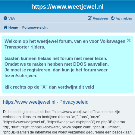
https://www.weetjewel.nl
V&A
Registreer
Aanmelden
Home
Forumoverzicht
Welkom op het weetjewel forum, van en voor Volkswagen
Transporter rijders.
Gasten kunnen helaas het forum niet meer lezen.
Omdat we te maken hebben met DDOS aanvallen.
Je moet je registreren, dan kun je het forum weer
lezen/schrijven.
klik rechts op de "X" dan verdwijnt dit veld
https://www.weetjewel.nl - Privacybeleid
Dit beleid legt in detail uit hoe “https://www.weetjewel.nl” samen met zijn
verbonden diensten en bedrijven (hierna “wij”, “ons”, “onze”,
“https://www.weetjewel.nl”, “https://weetjewel.nl/phpbb3”) en phpBB (hierna
“zij”, “hun”, “zijn”, “phpBB-software”, “www.phpbb.com”, “phpBB Limited”,
“phpBB-teams”) de informatie die wordt verzameld gedurende een bezoek aan