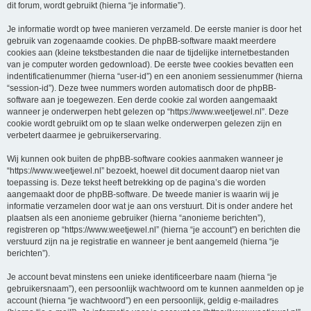
dit forum, wordt gebruikt (hierna “je informatie”).
Je informatie wordt op twee manieren verzameld. De eerste manier is door het
gebruik van zogenaamde cookies. De phpBB-software maakt meerdere
cookies aan (kleine tekstbestanden die naar de tijdelijke internetbestanden
van je computer worden gedownload). De eerste twee cookies bevatten een
indentificatienummer (hierna “user-id”) en een anoniem sessienummer (hierna
“session-id”). Deze twee nummers worden automatisch door de phpBB-
software aan je toegewezen. Een derde cookie zal worden aangemaakt
wanneer je onderwerpen hebt gelezen op “https://www.weetjewel.nl”. Deze
cookie wordt gebruikt om op te slaan welke onderwerpen gelezen zijn en
verbetert daarmee je gebruikerservaring.
Wij kunnen ook buiten de phpBB-software cookies aanmaken wanneer je
“https://www.weetjewel.nl” bezoekt, hoewel dit document daarop niet van
toepassing is. Deze tekst heeft betrekking op de pagina’s die worden
aangemaakt door de phpBB-software. De tweede manier is waarin wij je
informatie verzamelen door wat je aan ons verstuurt. Dit is onder andere het
plaatsen als een anonieme gebruiker (hierna “anonieme berichten”),
registreren op “https://www.weetjewel.nl” (hierna “je account”) en berichten die
verstuurd zijn na je registratie en wanneer je bent aangemeld (hierna “je
berichten”).
Je account bevat minstens een unieke identificeerbare naam (hierna “je
gebruikersnaam”), een persoonlijk wachtwoord om te kunnen aanmelden op je
account (hierna “je wachtwoord”) en een persoonlijk, geldig e-mailadres