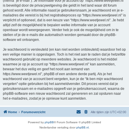
(hierna “je e-mail”). Je informatie voor je account op “https://www.weetjewel.nl”
is beveiligd door de privacywetgeving die geldt in het land waar dit forum
gehost wordt. Alle informatie naast je gebruikersnaam, je wachtwoord en je e-
mailadres die vereist is bij het registratieproces op “https://www.weetjewel.nl” is
verplicht of optioneel, dat is een keuze van “https://www.weetjewel.nl”. Je hebt
altijd zelf de mogelijkheid te bepalen welke informatie van je account
openbaar wordt weergegeven. Verder heb je ook de mogelijkheid om in te
stellen of je de e-mails die automatisch worden gemaakt door de phpBB-
software wil ontvangen.
Je wachtwoord is versleuteld (en kan niet worden ontsleuteld) waardoor het op
een veilige manier is opgeslagen. Toch is het niet aan te raden dat je hetzelfde
wachtwoord gebruikt op meerdere websites. Je wachtwoord is het middel
waarmee je op je account op “https://www.weetjewel.nl” kan aanmelden,
bewaar het dus veilig en geef het nooit aan iemand van
https://www.weetjewel.nl”, phpBB of een andere derde partij. Als je het
wachtwoord van je account bent vergeten, kun je de “Ik ben mijn wachtwoord
vergeten”-optie gebruiken bij het aanmeldvenster. Dit proces vereist dat je
gebruikersnaam en e-mailadres opgeeft van je gebruikersaccount, waarna de
phpBB-software een nieuw wachtwoord zal genereren en zal opsturen naar
het e-mailadres, zodat je je opnieuw kunt aanmelden.
Home
Forumoverzicht
Alle tijden zijn
UTC+02:00
Powered by
phpBB
® Forum Software © phpBB Limited
Nederlandse vertaling door
phpBB.nl
.