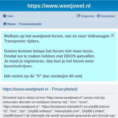
https://www.weetjewel.nl
V&A
Registreer
Aanmelden
Home
Forumoverzicht
Welkom op het weetjewel forum, van en voor Volkswagen
Transporter rijders.
Gasten kunnen helaas het forum niet meer lezen.
Omdat we te maken hebben met DDOS aanvallen.
Je moet je registreren, dan kun je het forum weer
lezen/schrijven.
klik rechts op de "X" dan verdwijnt dit veld
https://www.weetjewel.nl - Privacybeleid
Dit beleid legt in detail uit hoe “https://www.weetjewel.nl” samen met zijn
verbonden diensten en bedrijven (hierna “wij”, “ons”, “onze”,
“https://www.weetjewel.nl”, “https://weetjewel.nl/phpbb3”) en phpBB (hierna
“zij”, “hun”, “zijn”, “phpBB-software”, “www.phpbb.com”, “phpBB Limited”,
“phpBB-teams”) de informatie die wordt verzameld gedurende een bezoek aan