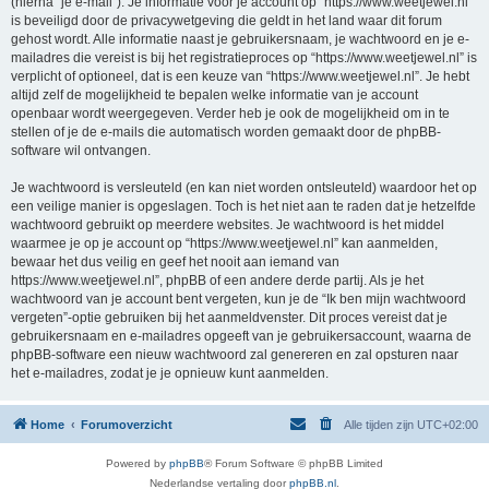
(hierna “je e-mail”). Je informatie voor je account op “https://www.weetjewel.nl”
is beveiligd door de privacywetgeving die geldt in het land waar dit forum
gehost wordt. Alle informatie naast je gebruikersnaam, je wachtwoord en je e-
mailadres die vereist is bij het registratieproces op “https://www.weetjewel.nl” is
verplicht of optioneel, dat is een keuze van “https://www.weetjewel.nl”. Je hebt
altijd zelf de mogelijkheid te bepalen welke informatie van je account
openbaar wordt weergegeven. Verder heb je ook de mogelijkheid om in te
stellen of je de e-mails die automatisch worden gemaakt door de phpBB-
software wil ontvangen.
Je wachtwoord is versleuteld (en kan niet worden ontsleuteld) waardoor het op
een veilige manier is opgeslagen. Toch is het niet aan te raden dat je hetzelfde
wachtwoord gebruikt op meerdere websites. Je wachtwoord is het middel
waarmee je op je account op “https://www.weetjewel.nl” kan aanmelden,
bewaar het dus veilig en geef het nooit aan iemand van
https://www.weetjewel.nl”, phpBB of een andere derde partij. Als je het
wachtwoord van je account bent vergeten, kun je de “Ik ben mijn wachtwoord
vergeten”-optie gebruiken bij het aanmeldvenster. Dit proces vereist dat je
gebruikersnaam en e-mailadres opgeeft van je gebruikersaccount, waarna de
phpBB-software een nieuw wachtwoord zal genereren en zal opsturen naar
het e-mailadres, zodat je je opnieuw kunt aanmelden.
Home
Forumoverzicht
Alle tijden zijn
UTC+02:00
Powered by
phpBB
® Forum Software © phpBB Limited
Nederlandse vertaling door
phpBB.nl
.