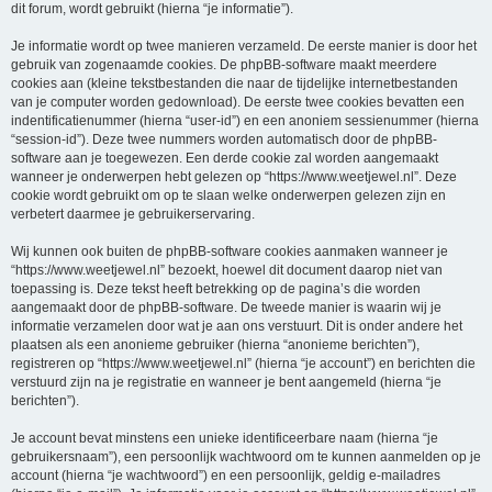
dit forum, wordt gebruikt (hierna “je informatie”).
Je informatie wordt op twee manieren verzameld. De eerste manier is door het
gebruik van zogenaamde cookies. De phpBB-software maakt meerdere
cookies aan (kleine tekstbestanden die naar de tijdelijke internetbestanden
van je computer worden gedownload). De eerste twee cookies bevatten een
indentificatienummer (hierna “user-id”) en een anoniem sessienummer (hierna
“session-id”). Deze twee nummers worden automatisch door de phpBB-
software aan je toegewezen. Een derde cookie zal worden aangemaakt
wanneer je onderwerpen hebt gelezen op “https://www.weetjewel.nl”. Deze
cookie wordt gebruikt om op te slaan welke onderwerpen gelezen zijn en
verbetert daarmee je gebruikerservaring.
Wij kunnen ook buiten de phpBB-software cookies aanmaken wanneer je
“https://www.weetjewel.nl” bezoekt, hoewel dit document daarop niet van
toepassing is. Deze tekst heeft betrekking op de pagina’s die worden
aangemaakt door de phpBB-software. De tweede manier is waarin wij je
informatie verzamelen door wat je aan ons verstuurt. Dit is onder andere het
plaatsen als een anonieme gebruiker (hierna “anonieme berichten”),
registreren op “https://www.weetjewel.nl” (hierna “je account”) en berichten die
verstuurd zijn na je registratie en wanneer je bent aangemeld (hierna “je
berichten”).
Je account bevat minstens een unieke identificeerbare naam (hierna “je
gebruikersnaam”), een persoonlijk wachtwoord om te kunnen aanmelden op je
account (hierna “je wachtwoord”) en een persoonlijk, geldig e-mailadres