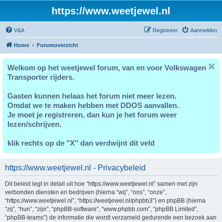
https://www.weetjewel.nl
V&A
Registreer
Aanmelden
Home
Forumoverzicht
Welkom op het weetjewel forum, van en voor Volkswagen
Transporter rijders.
Gasten kunnen helaas het forum niet meer lezen.
Omdat we te maken hebben met DDOS aanvallen.
Je moet je registreren, dan kun je het forum weer
lezen/schrijven.
klik rechts op de "X" dan verdwijnt dit veld
https://www.weetjewel.nl - Privacybeleid
Dit beleid legt in detail uit hoe “https://www.weetjewel.nl” samen met zijn
verbonden diensten en bedrijven (hierna “wij”, “ons”, “onze”,
“https://www.weetjewel.nl”, “https://weetjewel.nl/phpbb3”) en phpBB (hierna
“zij”, “hun”, “zijn”, “phpBB-software”, “www.phpbb.com”, “phpBB Limited”,
“phpBB-teams”) de informatie die wordt verzameld gedurende een bezoek aan