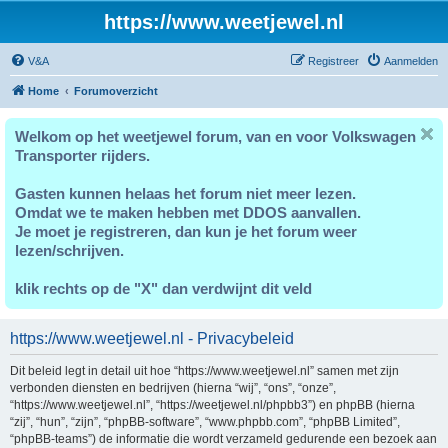
https://www.weetjewel.nl
V&A
Registreer
Aanmelden
Home
Forumoverzicht
Welkom op het weetjewel forum, van en voor Volkswagen
Transporter rijders.
Gasten kunnen helaas het forum niet meer lezen.
Omdat we te maken hebben met DDOS aanvallen.
Je moet je registreren, dan kun je het forum weer
lezen/schrijven.
klik rechts op de "X" dan verdwijnt dit veld
https://www.weetjewel.nl - Privacybeleid
Dit beleid legt in detail uit hoe “https://www.weetjewel.nl” samen met zijn
verbonden diensten en bedrijven (hierna “wij”, “ons”, “onze”,
“https://www.weetjewel.nl”, “https://weetjewel.nl/phpbb3”) en phpBB (hierna
“zij”, “hun”, “zijn”, “phpBB-software”, “www.phpbb.com”, “phpBB Limited”,
“phpBB-teams”) de informatie die wordt verzameld gedurende een bezoek aan