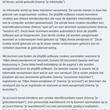
dit forum, wordt gebruikt (hierna “je informatie”).
Je informatie wordt op twee manieren verzameld. De eerste manier is door het
gebruik van zogenaamde cookies. De phpBB-software maakt meerdere
cookies aan (kleine tekstbestanden die naar de tijdelijke internetbestanden
van je computer worden gedownload). De eerste twee cookies bevatten een
indentificatienummer (hierna “user-id”) en een anoniem sessienummer (hierna
“session-id”). Deze twee nummers worden automatisch door de phpBB-
software aan je toegewezen. Een derde cookie zal worden aangemaakt
wanneer je onderwerpen hebt gelezen op “https://www.weetjewel.nl”. Deze
cookie wordt gebruikt om op te slaan welke onderwerpen gelezen zijn en
verbetert daarmee je gebruikerservaring.
Wij kunnen ook buiten de phpBB-software cookies aanmaken wanneer je
“https://www.weetjewel.nl” bezoekt, hoewel dit document daarop niet van
toepassing is. Deze tekst heeft betrekking op de pagina’s die worden
aangemaakt door de phpBB-software. De tweede manier is waarin wij je
informatie verzamelen door wat je aan ons verstuurt. Dit is onder andere het
plaatsen als een anonieme gebruiker (hierna “anonieme berichten”),
registreren op “https://www.weetjewel.nl” (hierna “je account”) en berichten die
verstuurd zijn na je registratie en wanneer je bent aangemeld (hierna “je
berichten”).
Je account bevat minstens een unieke identificeerbare naam (hierna “je
gebruikersnaam”), een persoonlijk wachtwoord om te kunnen aanmelden op je
account (hierna “je wachtwoord”) en een persoonlijk, geldig e-mailadres