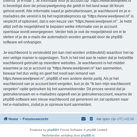
(hierna “je e-mail”). Je informatie voor je account op “https://www.weetjewel.nl”
is beveiligd door de privacywetgeving die geldt in het land waar dit forum
gehost wordt. Alle informatie naast je gebruikersnaam, je wachtwoord en je e-
mailadres die vereist is bij het registratieproces op “https://www.weetjewel.nl” is
verplicht of optioneel, dat is een keuze van “https://www.weetjewel.nl”. Je hebt
altijd zelf de mogelijkheid te bepalen welke informatie van je account
openbaar wordt weergegeven. Verder heb je ook de mogelijkheid om in te
stellen of je de e-mails die automatisch worden gemaakt door de phpBB-
software wil ontvangen.
Je wachtwoord is versleuteld (en kan niet worden ontsleuteld) waardoor het op
een veilige manier is opgeslagen. Toch is het niet aan te raden dat je hetzelfde
wachtwoord gebruikt op meerdere websites. Je wachtwoord is het middel
waarmee je op je account op “https://www.weetjewel.nl” kan aanmelden,
bewaar het dus veilig en geef het nooit aan iemand van
https://www.weetjewel.nl”, phpBB of een andere derde partij. Als je het
wachtwoord van je account bent vergeten, kun je de “Ik ben mijn wachtwoord
vergeten”-optie gebruiken bij het aanmeldvenster. Dit proces vereist dat je
gebruikersnaam en e-mailadres opgeeft van je gebruikersaccount, waarna de
phpBB-software een nieuw wachtwoord zal genereren en zal opsturen naar
het e-mailadres, zodat je je opnieuw kunt aanmelden.
Home
Forumoverzicht
Alle tijden zijn
UTC+02:00
Powered by
phpBB
® Forum Software © phpBB Limited
Nederlandse vertaling door
phpBB.nl
.