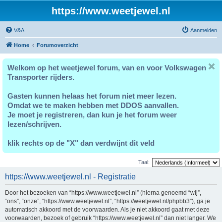
https://www.weetjewel.nl
V&A
Aanmelden
Home
Forumoverzicht
Welkom op het weetjewel forum, van en voor Volkswagen
Transporter rijders.
Gasten kunnen helaas het forum niet meer lezen.
Omdat we te maken hebben met DDOS aanvallen.
Je moet je registreren, dan kun je het forum weer
lezen/schrijven.
klik rechts op de "X" dan verdwijnt dit veld
Taal:
https://www.weetjewel.nl - Registratie
Door het bezoeken van “https://www.weetjewel.nl” (hierna genoemd “wij”,
“ons”, “onze”, “https://www.weetjewel.nl”, “https://weetjewel.nl/phpbb3”), ga je
automatisch akkoord met de voorwaarden. Als je niet akkoord gaat met deze
voorwaarden, bezoek of gebruik “https://www.weetjewel.nl” dan niet langer. We