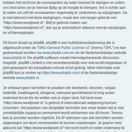
hebben het recht om de voorwaarden op ieder moment te wijzigen en zullen
ons best doen om je hiervan tijdig op de hoogte te brengen, het is echter aan
te raden om zelf de voorwaarden regelmatig te controleren op wijzigingen. Ga
je niet akkoord met deze wijzigingen, maak dan niet langer gebruik van
“https://www.weetjewel.nl”. Blijf je gebruik maken van
“https://www.weetjewel.nl”, dan ga je automatisch akkoord met de wijzigingen
en of toevoegingen.
Dit forum draait op phpBB. phpBB is een bulletinboardoplossing die is
uitgebracht onder de “
GNU General Public License v2
” (hierna “GPL”) en kan
gedownload worden via
www.phpbb.com
en via de Nederlandstalige website
www.phpbb.nl
. De phpBB-software maakt internetgebaseerde discussies
mogelijk. phpBB Limited is niet verantwoordelijk voor wat wordt toegestaan of
juist geweigerd als toelaatbare inhoud en/of gedrag. Meer informatie over
phpBB kun je vinden op
https://www.phpbb.com/
of de Nederlandstalige
website
www.phpbb.nl
.
Je verklaart geen berichten te plaatsen die kwetsend, obsceen, vulgair,
lasterlijk, haatdragend, dreigend, seksueel georiënteerd of enig ander
materiaal bevat die de wetten van je eigen land, het land waar
“https://www.weetjewel.nl” is gehost of internationale wetgeving kunnen
schenden. Het plaatsen van dergelijke berichten kan ertoe leiden dat je met
onmiddellijke ingang en permanent wordt verbannen van dit forum. Tevens
kan je provider worden ingelicht. De IP-adressen van alle berichten worden
opgeslagen om deze voorwaarden te kunnen waarborgen. Je gaat er mee
akkoord dat “https://www.weetjewel.nl” het recht heeft om ieder onderwerp te