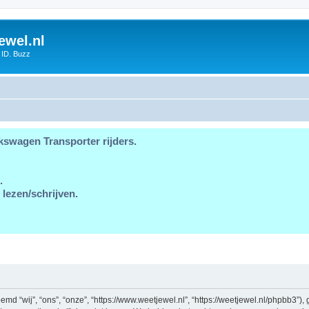
ewel.nl
 ID. Buzz
kswagen Transporter rijders.
.
 lezen/schrijven.
d “wij”, “ons”, “onze”, “https://www.weetjewel.nl”, “https://weetjewel.nl/phpbb3”),