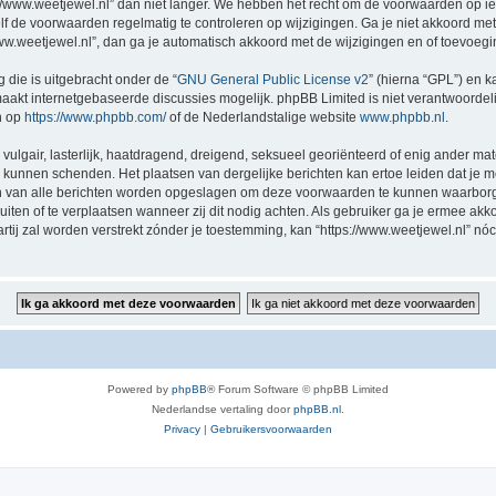
//www.weetjewel.nl” dan niet langer. We hebben het recht om de voorwaarden op ie
zelf de voorwaarden regelmatig te controleren op wijzigingen. Ga je niet akkoord me
/www.weetjewel.nl”, dan ga je automatisch akkoord met de wijzigingen en of toevoeg
 die is uitgebracht onder de “
GNU General Public License v2
” (hierna “GPL”) en
akt internetgebaseerde discussies mogelijk. phpBB Limited is niet verantwoordelij
n op
https://www.phpbb.com/
of de Nederlandstalige website
www.phpbb.nl
.
vulgair, lasterlijk, haatdragend, dreigend, seksueel georiënteerd of enig ander mat
ng kunnen schenden. Het plaatsen van dergelijke berichten kan ertoe leiden dat je
en van alle berichten worden opgeslagen om deze voorwaarden te kunnen waarborge
luiten of te verplaatsen wanneer zij dit nodig achten. Als gebruiker ga je ermee akk
artij zal worden verstrekt zónder je toestemming, kan “https://www.weetjewel.nl”
Powered by
phpBB
® Forum Software © phpBB Limited
Nederlandse vertaling door
phpBB.nl
.
Privacy
|
Gebruikersvoorwaarden