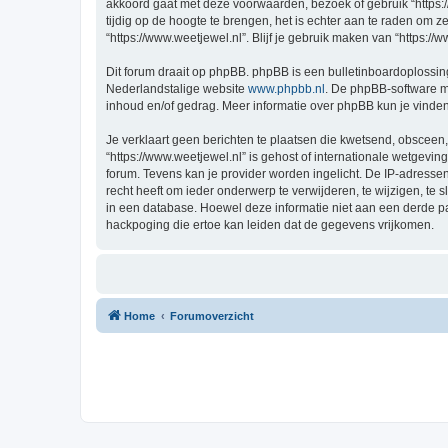
akkoord gaat met deze voorwaarden, bezoek of gebruik “https:
tijdig op de hoogte te brengen, het is echter aan te raden om 
“https://www.weetjewel.nl”. Blijf je gebruik maken van “https:/
Dit forum draait op phpBB. phpBB is een bulletinboardoplossing
Nederlandstalige website
www.phpbb.nl
. De phpBB-software ma
inhoud en/of gedrag. Meer informatie over phpBB kun je vinde
Je verklaart geen berichten te plaatsen die kwetsend, obsceen, 
“https://www.weetjewel.nl” is gehost of internationale wetgevi
forum. Tevens kan je provider worden ingelicht. De IP-adress
recht heeft om ieder onderwerp te verwijderen, te wijzigen, te s
in een database. Hoewel deze informatie niet aan een derde p
hackpoging die ertoe kan leiden dat de gegevens vrijkomen.
Home
Forumoverzicht