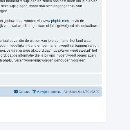
der moment te wijzigen en zullen ons best doen om je hiervan
t deze wijzigingen, maak dan niet langer gebruik van
ingen.
 kan gedownload worden via
www.phpbb.com
en via de
k voor wat wordt toegestaan of juist geweigerd als toelaatbare
eriaal bevat die de wetten van je eigen land, het land waar
 met onmiddellijke ingang en permanent wordt verbannen van dit
n. Je gaat er mee akkoord dat “https://www.weetjewel.nl” het
oord, dat de informatie die je bij ons invoert wordt opgeslagen
 nóch phpBB verantwoordelijk worden gehouden voor een
Contact
Verwijder cookies
Alle tijden zijn
UTC+02:00