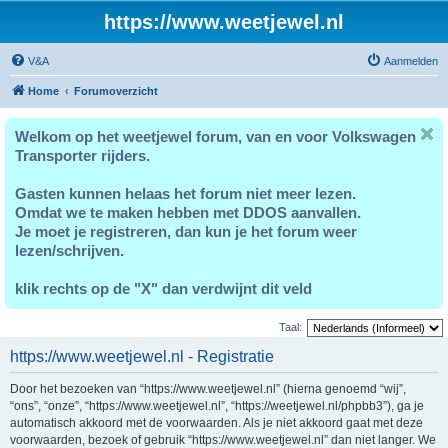
https://www.weetjewel.nl
V&A
Aanmelden
Home
Forumoverzicht
Welkom op het weetjewel forum, van en voor Volkswagen
Transporter rijders.
Gasten kunnen helaas het forum niet meer lezen.
Omdat we te maken hebben met DDOS aanvallen.
Je moet je registreren, dan kun je het forum weer
lezen/schrijven.
klik rechts op de "X" dan verdwijnt dit veld
Taal:
https://www.weetjewel.nl - Registratie
Door het bezoeken van “https://www.weetjewel.nl” (hierna genoemd “wij”,
“ons”, “onze”, “https://www.weetjewel.nl”, “https://weetjewel.nl/phpbb3”), ga je
automatisch akkoord met de voorwaarden. Als je niet akkoord gaat met deze
voorwaarden, bezoek of gebruik “https://www.weetjewel.nl” dan niet langer. We