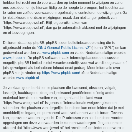
hebben het recht om de voorwaarden op ieder moment te wijzigen en zullen
ons best doen om je hiervan tijdig op de hoogte te brengen, het is echter aan
te raden om zelf de voorwaarden regelmatig te controleren op wijzigingen. Ga
je niet akkoord met deze wijzigingen, maak dan niet langer gebruik van
“https://www.weetjewel.nl”. Blijf je gebruik maken van
“https://www.weetjewel.nl”, dan ga je automatisch akkoord met de wijzigingen
en of toevoegingen.
Dit forum draait op phpBB. phpBB is een bulletinboardoplossing die is
uitgebracht onder de “
GNU General Public License v2
” (hierna “GPL”) en kan
gedownload worden via
www.phpbb.com
en via de Nederlandstalige website
www.phpbb.nl
. De phpBB-software maakt internetgebaseerde discussies
mogelijk. phpBB Limited is niet verantwoordelijk voor wat wordt toegestaan of
juist geweigerd als toelaatbare inhoud en/of gedrag. Meer informatie over
phpBB kun je vinden op
https://www.phpbb.com/
of de Nederlandstalige
website
www.phpbb.nl
.
Je verklaart geen berichten te plaatsen die kwetsend, obsceen, vulgair,
lasterlijk, haatdragend, dreigend, seksueel georiënteerd of enig ander
materiaal bevat die de wetten van je eigen land, het land waar
“https://www.weetjewel.nl” is gehost of internationale wetgeving kunnen
schenden. Het plaatsen van dergelijke berichten kan ertoe leiden dat je met
onmiddellijke ingang en permanent wordt verbannen van dit forum. Tevens
kan je provider worden ingelicht. De IP-adressen van alle berichten worden
opgeslagen om deze voorwaarden te kunnen waarborgen. Je gaat er mee
akkoord dat “https://www.weetjewel.nl” het recht heeft om ieder onderwerp te