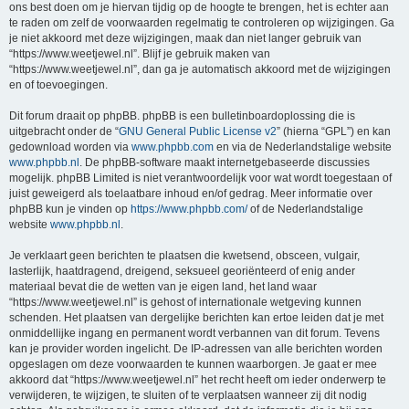
ons best doen om je hiervan tijdig op de hoogte te brengen, het is echter aan
te raden om zelf de voorwaarden regelmatig te controleren op wijzigingen. Ga
je niet akkoord met deze wijzigingen, maak dan niet langer gebruik van
“https://www.weetjewel.nl”. Blijf je gebruik maken van
“https://www.weetjewel.nl”, dan ga je automatisch akkoord met de wijzigingen
en of toevoegingen.
Dit forum draait op phpBB. phpBB is een bulletinboardoplossing die is
uitgebracht onder de “
GNU General Public License v2
” (hierna “GPL”) en kan
gedownload worden via
www.phpbb.com
en via de Nederlandstalige website
www.phpbb.nl
. De phpBB-software maakt internetgebaseerde discussies
mogelijk. phpBB Limited is niet verantwoordelijk voor wat wordt toegestaan of
juist geweigerd als toelaatbare inhoud en/of gedrag. Meer informatie over
phpBB kun je vinden op
https://www.phpbb.com/
of de Nederlandstalige
website
www.phpbb.nl
.
Je verklaart geen berichten te plaatsen die kwetsend, obsceen, vulgair,
lasterlijk, haatdragend, dreigend, seksueel georiënteerd of enig ander
materiaal bevat die de wetten van je eigen land, het land waar
“https://www.weetjewel.nl” is gehost of internationale wetgeving kunnen
schenden. Het plaatsen van dergelijke berichten kan ertoe leiden dat je met
onmiddellijke ingang en permanent wordt verbannen van dit forum. Tevens
kan je provider worden ingelicht. De IP-adressen van alle berichten worden
opgeslagen om deze voorwaarden te kunnen waarborgen. Je gaat er mee
akkoord dat “https://www.weetjewel.nl” het recht heeft om ieder onderwerp te
verwijderen, te wijzigen, te sluiten of te verplaatsen wanneer zij dit nodig