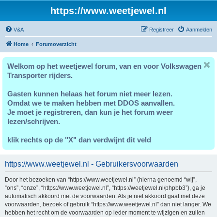
https://www.weetjewel.nl
V&A
Registreer
Aanmelden
Home
Forumoverzicht
Welkom op het weetjewel forum, van en voor Volkswagen
Transporter rijders.
Gasten kunnen helaas het forum niet meer lezen.
Omdat we te maken hebben met DDOS aanvallen.
Je moet je registreren, dan kun je het forum weer
lezen/schrijven.
klik rechts op de "X" dan verdwijnt dit veld
https://www.weetjewel.nl - Gebruikersvoorwaarden
Door het bezoeken van “https://www.weetjewel.nl” (hierna genoemd “wij”,
“ons”, “onze”, “https://www.weetjewel.nl”, “https://weetjewel.nl/phpbb3”), ga je
automatisch akkoord met de voorwaarden. Als je niet akkoord gaat met deze
voorwaarden, bezoek of gebruik “https://www.weetjewel.nl” dan niet langer. We
hebben het recht om de voorwaarden op ieder moment te wijzigen en zullen