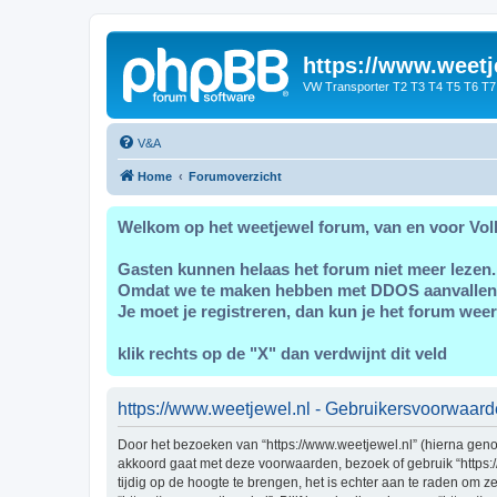
https://www.weetj
VW Transporter T2 T3 T4 T5 T6 T7
V&A
Home
Forumoverzicht
Welkom op het weetjewel forum, van en voor Vol
Gasten kunnen helaas het forum niet meer lezen.
Omdat we te maken hebben met DDOS aanvallen
Je moet je registreren, dan kun je het forum weer
klik rechts op de "X" dan verdwijnt dit veld
https://www.weetjewel.nl - Gebruikersvoorwaar
Door het bezoeken van “https://www.weetjewel.nl” (hierna genoem
akkoord gaat met deze voorwaarden, bezoek of gebruik “https:
tijdig op de hoogte te brengen, het is echter aan te raden om 