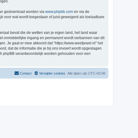
ingen.
 kan gedownload worden via
www.phpbb.com
en via de
k voor wat wordt toegestaan of juist geweigerd als toelaatbare
eriaal bevat die de wetten van je eigen land, het land waar
 met onmiddellijke ingang en permanent wordt verbannen van dit
n. Je gaat er mee akkoord dat “https://www.weetjewel.nl” het
oord, dat de informatie die je bij ons invoert wordt opgeslagen
 nóch phpBB verantwoordelijk worden gehouden voor een
Contact
Verwijder cookies
Alle tijden zijn
UTC+02:00