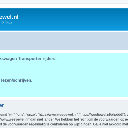
ewel.nl
 ID. Buzz
kswagen Transporter rijders.
.
 lezen/schrijven.
den
d “wij”, “ons”, “onze”, “https://www.weetjewel.nl”, “https://weetjewel.nl/phpbb3”),
//www.weetjewel.nl” dan niet langer. We hebben het recht om de voorwaarden op ie
zelf de voorwaarden regelmatig te controleren op wijzigingen. Ga je niet akkoord me