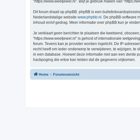
“https://www.weetjewel.nl”. Blijf je gebruik maken van “https:/
Dit forum draait op phpBB. phpBB is een bulletinboardoplossing
Nederlandstalige website
www.phpbb.nl
. De phpBB-software ma
inhoud en/of gedrag. Meer informatie over phpBB kun je vinde
Je verklaart geen berichten te plaatsen die kwetsend, obsceen, 
“https://www.weetjewel.nl” is gehost of internationale wetgevi
forum. Tevens kan je provider worden ingelicht. De IP-adress
recht heeft om ieder onderwerp te verwijderen, te wijzigen, te s
in een database. Hoewel deze informatie niet aan een derde p
hackpoging die ertoe kan leiden dat de gegevens vrijkomen.
Home
Forumoverzicht