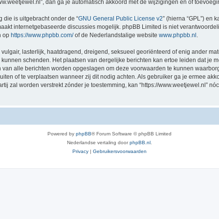
/www.weetjewel.nl”, dan ga je automatisch akkoord met de wijzigingen en of toevoeg
 die is uitgebracht onder de “
GNU General Public License v2
” (hierna “GPL”) en
akt internetgebaseerde discussies mogelijk. phpBB Limited is niet verantwoordelij
n op
https://www.phpbb.com/
of de Nederlandstalige website
www.phpbb.nl
.
vulgair, lasterlijk, haatdragend, dreigend, seksueel georiënteerd of enig ander mat
ng kunnen schenden. Het plaatsen van dergelijke berichten kan ertoe leiden dat je
en van alle berichten worden opgeslagen om deze voorwaarden te kunnen waarborge
luiten of te verplaatsen wanneer zij dit nodig achten. Als gebruiker ga je ermee akk
artij zal worden verstrekt zónder je toestemming, kan “https://www.weetjewel.nl”
Powered by
phpBB
® Forum Software © phpBB Limited
Nederlandse vertaling door
phpBB.nl
.
Privacy
|
Gebruikersvoorwaarden