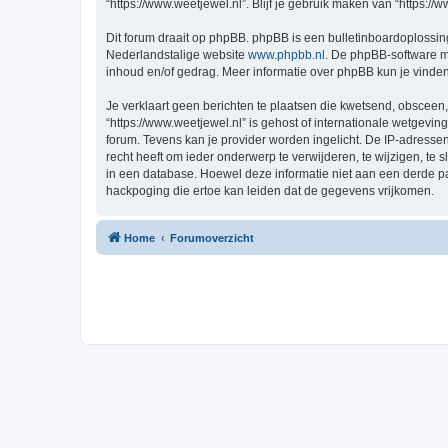
“https://www.weetjewel.nl”. Blijf je gebruik maken van “https:/
Dit forum draait op phpBB. phpBB is een bulletinboardoplossing
Nederlandstalige website
www.phpbb.nl
. De phpBB-software ma
inhoud en/of gedrag. Meer informatie over phpBB kun je vinde
Je verklaart geen berichten te plaatsen die kwetsend, obsceen, 
“https://www.weetjewel.nl” is gehost of internationale wetgevi
forum. Tevens kan je provider worden ingelicht. De IP-adress
recht heeft om ieder onderwerp te verwijderen, te wijzigen, te s
in een database. Hoewel deze informatie niet aan een derde p
hackpoging die ertoe kan leiden dat de gegevens vrijkomen.
Home
Forumoverzicht