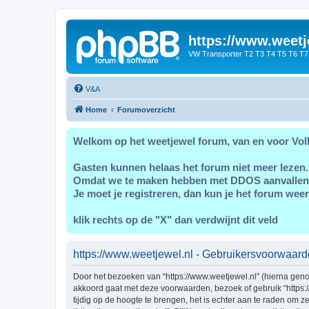
https://www.weetj
VW Transporter T2 T3 T4 T5 T6 T7
V&A
Home
Forumoverzicht
Welkom op het weetjewel forum, van en voor Vol
Gasten kunnen helaas het forum niet meer lezen.
Omdat we te maken hebben met DDOS aanvallen
Je moet je registreren, dan kun je het forum weer
klik rechts op de "X" dan verdwijnt dit veld
https://www.weetjewel.nl - Gebruikersvoorwaar
Door het bezoeken van “https://www.weetjewel.nl” (hierna genoem
akkoord gaat met deze voorwaarden, bezoek of gebruik “https:
tijdig op de hoogte te brengen, het is echter aan te raden om 