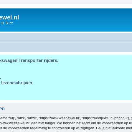
ewel.nl
 ID. Buzz
kswagen Transporter rijders.
.
 lezen/schrijven.
den
d “wij”, “ons”, “onze”, “https://www.weetjewel.nl”, “https://weetjewel.nl/phpbb3”),
//www.weetjewel.nl” dan niet langer. We hebben het recht om de voorwaarden op ie
zelf de voorwaarden regelmatig te controleren op wijzigingen. Ga je niet akkoord me