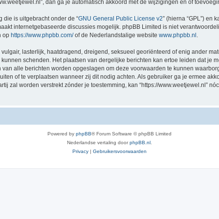
/www.weetjewel.nl”, dan ga je automatisch akkoord met de wijzigingen en of toevoeg
 die is uitgebracht onder de “
GNU General Public License v2
” (hierna “GPL”) en
akt internetgebaseerde discussies mogelijk. phpBB Limited is niet verantwoordelij
n op
https://www.phpbb.com/
of de Nederlandstalige website
www.phpbb.nl
.
vulgair, lasterlijk, haatdragend, dreigend, seksueel georiënteerd of enig ander mat
ng kunnen schenden. Het plaatsen van dergelijke berichten kan ertoe leiden dat je
en van alle berichten worden opgeslagen om deze voorwaarden te kunnen waarborge
luiten of te verplaatsen wanneer zij dit nodig achten. Als gebruiker ga je ermee akk
artij zal worden verstrekt zónder je toestemming, kan “https://www.weetjewel.nl”
Powered by
phpBB
® Forum Software © phpBB Limited
Nederlandse vertaling door
phpBB.nl
.
Privacy
|
Gebruikersvoorwaarden