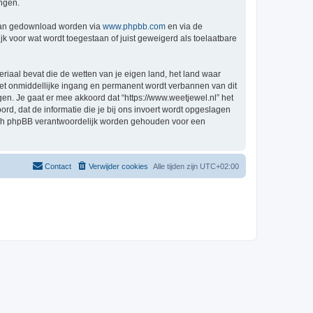
ingen.
 kan gedownload worden via
www.phpbb.com
en via de
k voor wat wordt toegestaan of juist geweigerd als toelaatbare
eriaal bevat die de wetten van je eigen land, het land waar
 met onmiddellijke ingang en permanent wordt verbannen van dit
n. Je gaat er mee akkoord dat “https://www.weetjewel.nl” het
oord, dat de informatie die je bij ons invoert wordt opgeslagen
 nóch phpBB verantwoordelijk worden gehouden voor een
Contact
Verwijder cookies
Alle tijden zijn
UTC+02:00