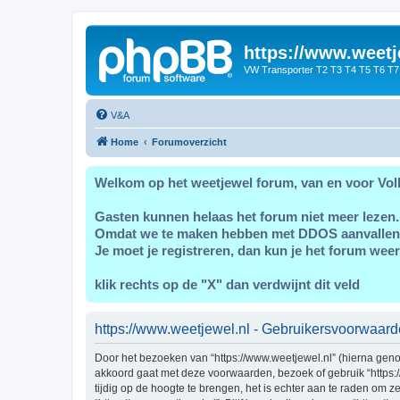
https://www.weetj
VW Transporter T2 T3 T4 T5 T6 T7
V&A
Home
Forumoverzicht
Welkom op het weetjewel forum, van en voor Vol
Gasten kunnen helaas het forum niet meer lezen.
Omdat we te maken hebben met DDOS aanvallen
Je moet je registreren, dan kun je het forum weer
klik rechts op de "X" dan verdwijnt dit veld
https://www.weetjewel.nl - Gebruikersvoorwaar
Door het bezoeken van “https://www.weetjewel.nl” (hierna genoem
akkoord gaat met deze voorwaarden, bezoek of gebruik “https:
tijdig op de hoogte te brengen, het is echter aan te raden om 