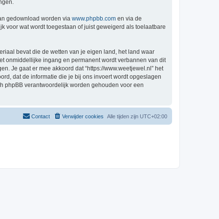
ingen.
 kan gedownload worden via
www.phpbb.com
en via de
k voor wat wordt toegestaan of juist geweigerd als toelaatbare
eriaal bevat die de wetten van je eigen land, het land waar
 met onmiddellijke ingang en permanent wordt verbannen van dit
n. Je gaat er mee akkoord dat “https://www.weetjewel.nl” het
oord, dat de informatie die je bij ons invoert wordt opgeslagen
 nóch phpBB verantwoordelijk worden gehouden voor een
Contact
Verwijder cookies
Alle tijden zijn
UTC+02:00