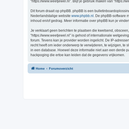
“https://www.weetjewel.nl”. Blijf je gebruik maken van “https:/
Dit forum draait op phpBB. phpBB is een bulletinboardoplossing
Nederlandstalige website
www.phpbb.nl
. De phpBB-software ma
inhoud en/of gedrag. Meer informatie over phpBB kun je vinde
Je verklaart geen berichten te plaatsen die kwetsend, obsceen, 
“https://www.weetjewel.nl” is gehost of internationale wetgevi
forum. Tevens kan je provider worden ingelicht. De IP-adress
recht heeft om ieder onderwerp te verwijderen, te wijzigen, te s
in een database. Hoewel deze informatie niet aan een derde p
hackpoging die ertoe kan leiden dat de gegevens vrijkomen.
Home
Forumoverzicht