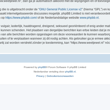
/www.weetjewel.nl”, dan ga je automatisch akkoord met de wijzigingen en of toevoeg
 die is uitgebracht onder de “
GNU General Public License v2
” (hierna “GPL”) en
akt internetgebaseerde discussies mogelijk. phpBB Limited is niet verantwoordelij
n op
https://www.phpbb.com/
of de Nederlandstalige website
www.phpbb.nl
.
vulgair, lasterlijk, haatdragend, dreigend, seksueel georiënteerd of enig ander mat
ng kunnen schenden. Het plaatsen van dergelijke berichten kan ertoe leiden dat je
en van alle berichten worden opgeslagen om deze voorwaarden te kunnen waarborge
luiten of te verplaatsen wanneer zij dit nodig achten. Als gebruiker ga je ermee akk
artij zal worden verstrekt zónder je toestemming, kan “https://www.weetjewel.nl”
Powered by
phpBB
® Forum Software © phpBB Limited
Nederlandse vertaling door
phpBB.nl
.
Privacy
|
Gebruikersvoorwaarden