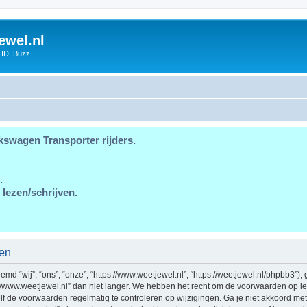
ewel.nl
 ID. Buzz
kswagen Transporter rijders.
.
 lezen/schrijven.
den
d “wij”, “ons”, “onze”, “https://www.weetjewel.nl”, “https://weetjewel.nl/phpbb3”),
//www.weetjewel.nl” dan niet langer. We hebben het recht om de voorwaarden op ie
zelf de voorwaarden regelmatig te controleren op wijzigingen. Ga je niet akkoord me